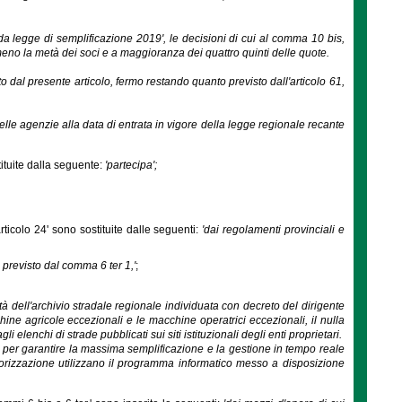
da legge di semplificazione 2019', le decisioni di cui al comma 10 bis,
meno la metà dei soci e a maggioranza dei quattro quinti delle quote.
o dal presente articolo, fermo restando quanto previsto dall'articolo 61,
delle agenzie alla data di entrata in vigore della legge regionale recante
tituite dalla seguente:
'partecipa';
rticolo 24' sono sostituite dalle seguenti:
'dai regolamenti provinciali e
 previsto dal comma 6 ter 1,'
;
ità dell'archivio stradale regionale individuata con decreto del dirigente
hine agricole eccezionali e le macchine operatrici eccezionali, il nulla
li elenchi di strade pubblicati sui siti istituzionali degli enti proprietari.
a e per garantire la massima semplificazione e la gestione in tempo reale
utorizzazione utilizzano il programma informatico messo a disposizione