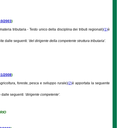
 10/2003
)
ateria tributaria - Testo unico della disciplina dei tributi regionali)
(1)
è
uite dalle seguenti:
'del dirigente della competente struttura tributaria'
.
 31/2008
)
gricoltura, foreste, pesca e sviluppo rurale)
(2)
è apportata la seguente
e dalle seguenti:
'dirigente competente'
.
RIO