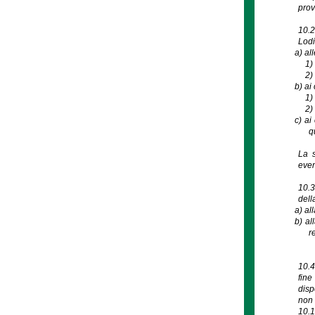
prov
10.2
Lodi
a)
all
1
2
b)
ai 
1
2
c)
ai
q
La s
even
10.3
dell
a)
al
b)
al
r
10.4
fine
disp
non 
10.1