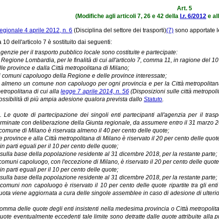
Art. 5
(Modifiche agli articoli 7, 26 e 42 della
l.r. 6/2012
e all
egionale 4 aprile 2012, n. 6
(Disciplina del settore dei trasporti)
(7)
sono apportate l
10 dell'articolo 7 è sostituito dai seguenti:
agenzie per il trasporto pubblico locale sono costituite e partecipate:
 Regione Lombardia, per le finalità di cui all'articolo 7, comma 11, in ragione del 10
lle province e dalla Città metropolitana di Milano;
i comuni capoluogo della Regione e delle province interessate;
 almeno un comune non capoluogo per ogni provincia e per la Città metropolitan
etropolitana di cui alla
legge 7 aprile 2014, n. 56
(Disposizioni sulle città metropoli
ossibilità di più ampia adesione qualora prevista dallo
Statuto
.
. Le quote di partecipazione dei singoli enti partecipanti all'agenzia per il tr
rminate con deliberazione della Giunta regionale, da assumere entro il 31 marzo 202
 comune di Milano è riservata almeno il 40 per cento delle quote;
e province e alla Città metropolitana di Milano è riservato il 20 per cento delle quote, r
)
in parti eguali per il 10 per cento delle quote;
)
sulla base della popolazione residente al 31 dicembre 2018, per la restante parte;
comuni capoluogo, con l'eccezione di Milano, è riservato il 20 per cento delle quote, ri
)
in parti eguali per il 10 per cento delle quote;
)
sulla base della popolazione residente al 31 dicembre 2018, per la restante parte;
 comuni non capoluogo è riservato il 10 per cento delle quote ripartite tra gli en
uota viene aggiornata a cura delle singole assemblee in caso di adesione di ulterio
omma delle quote degli enti insistenti nella medesima provincia o Città metropoli
uote eventualmente eccedenti tale limite sono detratte dalle quote attribuite alla pr