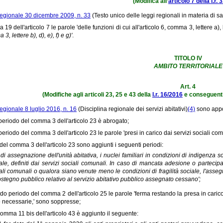
(Modifica all’
articolo 7 della l.r.
regionale 30 dicembre 2009, n. 33
(Testo unico delle leggi regionali in materia di sa
19 dell'articolo 7 le parole 'delle funzioni di cui all'articolo 6, comma 3, lettere a), 
3, lettere b), d), e), f) e g)'
.
TITOLO IV
AMBITO TERRITORIALE
Art. 4
(Modifiche agli articoli 23, 25 e 43 della
l.r. 16/2016
e conseguenti
egionale 8 luglio 2016, n. 16
(Disciplina regionale dei servizi abitativi)
(4)
sono appor
 periodo del comma 3 dell'articolo 23 è abrogato;
 periodo del comma 3 dell'articolo 23 le parole 'presi in carico dai servizi sociali co
 del comma 3 dell'articolo 23 sono aggiunti i seguenti periodi:
 di assegnazione dell'unità abitativa, i nuclei familiari in condizioni di indigenza
ale, definiti dai servizi sociali comunali. In caso di mancata adesione o partecipaz
ali comunali o qualora siano venute meno le condizioni di fragilità sociale, l'asseg
ostegno pubblico relativo al servizio abitativo pubblico assegnato cessano';
do periodo del comma 2 dell'articolo 25 le parole 'ferma restando la presa in carico
 necessarie,' sono soppresse;
comma 11 bis dell'articolo 43 è aggiunto il seguente: