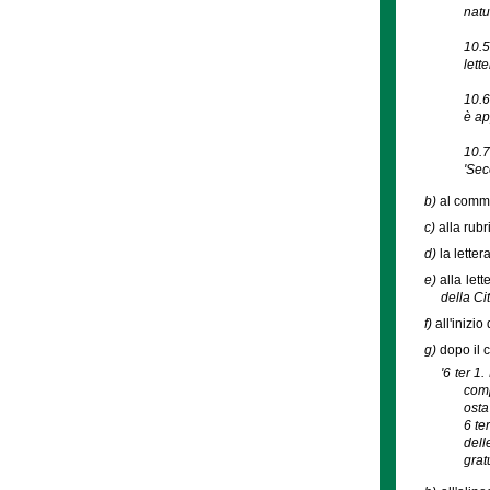
natur
10.5
lett
10.6
è ap
10.7
'Sec
b)
al comma
c)
alla rubr
d)
la lette
e)
alla let
della Ci
f)
all'inizi
g)
dopo il c
'6 ter 1
comp
osta
6 te
dell
grat