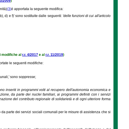
 33/2009
)
nità)
(3)
è apportata la seguente modifica:
b), d) e f)' sono sostituite dalle seguenti:
'delle funzioni di cui all'articolo
 modifiche al
r.r. 4/2017
e al
r.r. 11/2019
)
tate le seguenti modifiche:
munali,' sono soppresse;
 sono inseriti in programmi volti al recupero dell'autonomia economica e
ione, da parte dei nuclei familiari, ai programmi definiti con i servizi
nazione del contributo regionale di solidarietà e di ogni ulteriore forma
 da parte dei servizi sociali comunali per le misure di assistenza che si