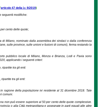
’
articolo 47 della l.r. 9/2019
)
e seguenti modifiche:
 per cento delle quote;
a di Milano, nominato dalla assemblea dei sindaci o dalla conferenza
tane, sulle province, sulle unioni e fusioni di comuni), ferma restando la
asporto pubblico locale di Milano, Monza e Brianza, Lodi e Pavia sono
0, applicando i seguenti criteri:
ipartite tra gli enti:
partite tra gli enti:
ti in ragione della popolazione ivi residente al 31 dicembre 2018. Tale
ri comuni.
tana non può essere superiore al 50 per cento delle quote complessive.
ovincia o alla Città metropolitana e assegnate in parti eguali alle altre