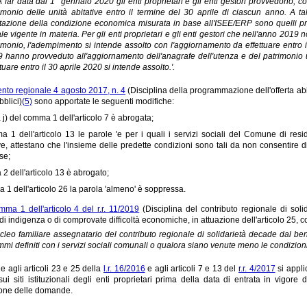
 A far data dal 1° gennaio 2020 gli enti proprietari e gli enti gestori provvedono,
imonio delle unità abitative entro il termine del 30 aprile di ciascun anno. A tal 
tazione della condizione economica misurata in base all'ISEE/ERP sono quelli pre
ale vigente in materia. Per gli enti proprietari e gli enti gestori che nell'anno 20
imonio, l'adempimento si intende assolto con l'aggiornamento da effettuare entro il 
 hanno provveduto all'aggiornamento dell'anagrafe dell'utenza e del patrimonio ut
ttuare entro il 30 aprile 2020 si intende assolto.'.
nto regionale 4 agosto 2017, n. 4
(Disciplina della programmazione dell'offerta abi
bblici)
(5)
sono apportate le seguenti modifiche:
a j) del comma 1 dell'articolo 7 è abrogata;
 1 dell'articolo 13 le parole 'e per i quali i servizi sociali del Comune di resi
ve, attestano che l'insieme delle predette condizioni sono tali da non consentire
se;
 2 dell'articolo 13 è abrogato;
 1 dell'articolo 26 la parola 'almeno' è soppressa.
mma 1 dell'articolo 4 del r.r. 11/2019
(Disciplina del contributo regionale di solid
di indigenza o di comprovate difficoltà economiche, in attuazione dell'articolo 25, 
nucleo familiare assegnatario del contributo regionale di solidarietà decade dal b
mi definiti con i servizi sociali comunali o qualora siano venute meno le condizioni di
e agli articoli 23 e 25 della
l.r. 16/2016
e agli articoli 7 e 13 del
r.r. 4/2017
si appli
sui siti istituzionali degli enti proprietari prima della data di entrata in vigo
one delle domande.