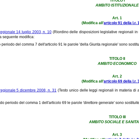
TITOLO I
AMBITO ISTITUZIONALE
Art. 1
(Modifica all’
articolo 91 della l.r.
regionale 14 luglio 2003, n. 10
(Riordino delle disposizioni legislative regionali in m
la seguente modifica:
mo periodo del comma 7 dell'articolo 91 le parole 'della Giunta regionale' sono sostit
TITOLO II
AMBITO ECONOMICO
Art. 2
(Modifica all’
articolo 69 della l.r.
regionale 5 dicembre 2008, n. 31
(Testo unico delle leggi regionali in materia di a
do periodo del comma 1 dell'articolo 69 le parole 'direttore generale' sono sostituit
TITOLO III
AMBITO SOCIALE E SANITA
Art. 3