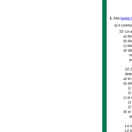
1.
Alla
legge r
a)
il comma 
'10. Le 
a)
da
b)
da
c)
da
d)
da
m
p
10.1
dete
a)
al
b)
all
1
2
c)
ai 
1
2
d)
ai
q
La s
Le q