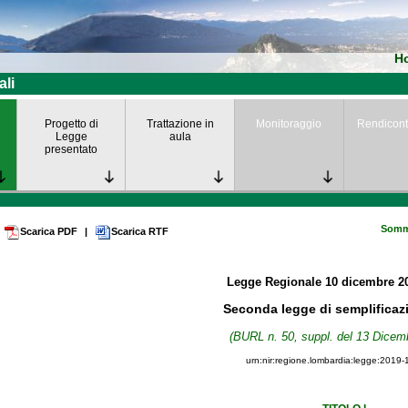
H
ali
Progetto di
Trattazione in
Monitoraggio
Rendicont
Legge
aula
presentato
Somm
Scarica PDF
|
Scarica RTF
Legge Regionale
10 dicembre 2
Seconda legge di semplificaz
(BURL n. 50, suppl. del 13 Dicem
urn:nir:regione.lombardia:legge:2019-