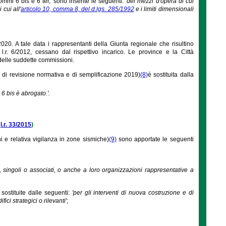
ommi 6 bis e 6 ter,' sono inserite le seguenti:
'dei mezzi d'opera di cui
 cui all'
articolo 10, comma 8, del d.lgs. 285/1992
e i limiti dimensionali
20. A tale data i rappresentanti della Giunta regionale che risultino
l.r. 6/2012, cessano dal rispettivo incarico. Le province e la Città
delle suddette commissioni.
di revisione normativa e di semplificazione 2019)
(8)
è sostituita dalla
 6 bis è abrogato.'.
a
l.r. 33/2015
)
i e relativa vigilanza in zone sismiche)
(9)
sono apportate le seguenti
i, singoli o associati, o anche a loro organizzazioni rappresentative a
 sostituite dalle seguenti:
'per gli interventi di nuova costruzione e di
ci strategici o rilevanti'
;