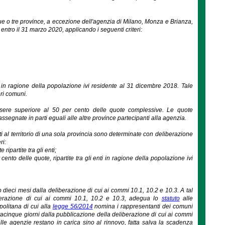
due o tre province, a eccezione dell'agenzia di Milano, Monza e Brianza,
ntro il 31 marzo 2020, applicando i seguenti criteri:
ti in ragione della popolazione ivi residente al 31 dicembre 2018. Tale
ri comuni.
sere superiore al 50 per cento delle quote complessive. Le quote
assegnate in parti eguali alle altre province partecipanti alla agenzia.
ti al territorio di una sola provincia sono determinate con deliberazione
ri:
ipartite tra gli enti;
cento delle quote, ripartite tra gli enti in ragione della popolazione ivi
dieci mesi dalla deliberazione di cui ai commi 10.1, 10.2 e 10.3. A tal
liberazione di cui ai commi 10.1, 10.2 e 10.3, adegua lo
statuto
alle
politana di cui alla
legge 56/2014
nomina i rappresentanti dei comuni
acinque giorni dalla pubblicazione della deliberazione di cui ai commi
delle agenzie restano in carica sino al rinnovo, fatta salva la scadenza