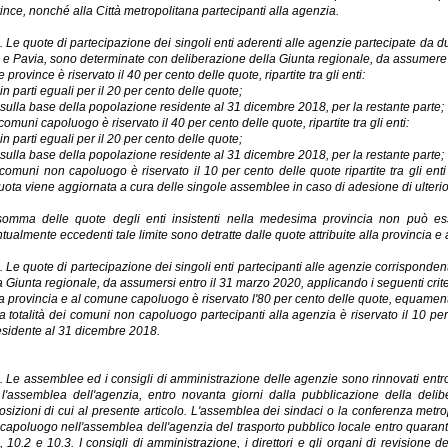
ince, nonché alla Città metropolitana partecipanti alla agenzia.
. Le quote di partecipazione dei singoli enti aderenti alle agenzie partecipate da 
 e Pavia, sono determinate con deliberazione della Giunta regionale, da assumere e
e province è riservato il 40 per cento delle quote, ripartite tra gli enti:
)
in parti eguali per il 20 per cento delle quote;
)
sulla base della popolazione residente al 31 dicembre 2018, per la restante parte;
comuni capoluogo è riservato il 40 per cento delle quote, ripartite tra gli enti:
)
in parti eguali per il 20 per cento delle quote;
)
sulla base della popolazione residente al 31 dicembre 2018, per la restante parte;
 comuni non capoluogo è riservato il 10 per cento delle quote ripartite tra gli en
uota viene aggiornata a cura delle singole assemblee in caso di adesione di ulterio
omma delle quote degli enti insistenti nella medesima provincia non può es
tualmente eccedenti tale limite sono detratte dalle quote attribuite alla provincia e 
. Le quote di partecipazione dei singoli enti partecipanti alle agenzie corrisponden
a Giunta regionale, da assumersi entro il 31 marzo 2020, applicando i seguenti crite
la provincia e al comune capoluogo è riservato l'80 per cento delle quote, equamente r
la totalità dei comuni non capoluogo partecipanti alla agenzia è riservato il 10 per 
esidente al 31 dicembre 2018.
. Le assemblee ed i consigli di amministrazione delle agenzie sono rinnovati entro 
 l'assemblea dell'agenzia, entro novanta giorni dalla pubblicazione della de
osizioni di cui al presente articolo. L'assemblea dei sindaci o la conferenza metro
capoluogo nell'assemblea dell'agenzia del trasporto pubblico locale entro quarant
, 10.2 e 10.3. I consigli di amministrazione, i direttori e gli organi di revisione 