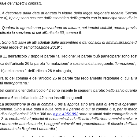
ale dei rispettivi contratti.
. A decorrere dalla data di entrata in vigore della legge regionale recante 'Secon
ere a), b) e c) sono assunte dall'assemblea dell'agenzia con la partecipazione di al
. Qualora le agenzie non provvedano ad attuare, nei termini stabiliti, quanto previst
plicata la sanzione di cui all'articolo 60, comma 6.
. Sono fatti salvi gli atti adottati dalle assemblee e dai consigli di amministrazione 
onda legge di semplificazione 2019'.';
 11 dell'articolo 7 dopo le parole 'la Regione', le parole 'può partecipare' sono sos
ica dell'articolo 26 la parola 'formulazione' è sostituita dalla seguente:
'formazione'
;
ra b) del comma 1 dell'articolo 26 è abrogata;
tera b) del comma 4 dell'articolo 26 le parole 'dal regolamento regionale di cui all'a
ttà metropolitana.'
;
o del comma 6 ter dell'articolo 42 sono inserite le seguenti parole:
'Fatto salvo quanto
omma 6 ter dell'articolo 42 sono inseriti i seguenti:
. La disposizione di cui al comma 6 bis si applica sino alla data di effettiva operativ
etente. Sino a tale data il nulla osta o il parere di cui al comma 6 e, per le macc
 di cui agli articoli 268 e 306 del
d.p.r. 495/1992
sono sostituiti dalle cartografie o dag
r 2. In conformità ai principi di economicità ed efficacia dell'azione amministrativ
e domande autorizzatorie, i soggetti coinvolti nel procedimento di rilascio dell'a
uitamente da Regione Lombardia.';