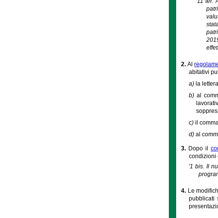
'11 ter.
patr
valu
stat
patr
2019
effe
2.
Al
regolame
abitativi pu
a)
la letter
b)
al comma
lavorati
soppres
c)
il comma
d)
al comma
3.
Dopo il
co
condizioni 
'1 bis. Il 
program
4.
Le modifich
pubblicati 
presentazi