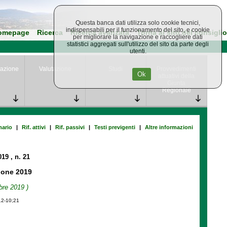
Questa banca dati utilizza solo cookie tecnici,
indispensabili per il funzionamento del sito, e cookie
omepage
Ricerca
Ricerca avanzata
Torna al sito del consiglio
per migliorare la navigazione e raccogliere dati
statistici aggregati sull'utilizzo del sito da parte degli
utenti.
azione
Valutazione
Studi
Provvedimenti
Ok
attuativi della
Giunta
Regionale
ario
|
Rif. attivi
|
Rif. passivi
|
Testi previgenti
|
Altre informazioni
019
, n. 21
ione 2019
bre 2019 )
12-10;21