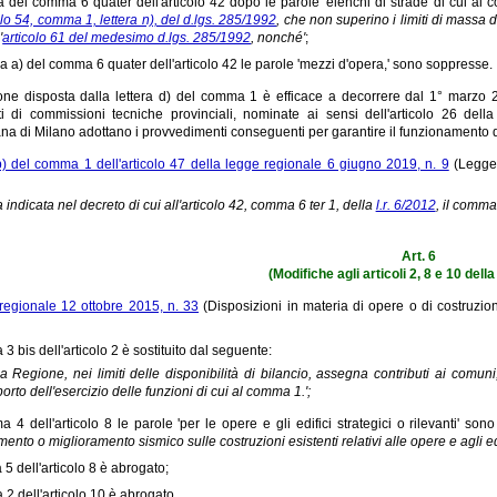
ea del comma 6 quater dell'articolo 42 dopo le parole 'elenchi di strade di cui ai c
olo 54, comma 1, lettera n), del d.lgs. 285/1992
, che non superino i limiti di massa di
'
articolo 61 del medesimo d.lgs. 285/1992
, nonché'
;
era a) del comma 6 quater dell'articolo 42 le parole 'mezzi d'opera,' sono soppresse.
one disposta dalla lettera d) del comma 1 è efficace a decorrere dal 1° marzo 20
 di commissioni tecniche provinciali, nominate ai sensi dell'articolo 26 della 
ana di Milano adottano i provvedimenti conseguenti per garantire il funzionamento 
 b) del comma 1 dell'articolo 47 della legge regionale 6 giugno 2019, n. 9
(Legge 
ta indicata nel decreto di cui all'articolo 42, comma 6 ter 1, della
l.r. 6/2012
, il comma
Art. 6
(Modifiche agli articoli 2, 8 e 10 dell
regionale 12 ottobre 2015, n. 33
(Disposizioni in materia di opere o di costruzion
3 bis dell'articolo 2 è sostituito dal seguente:
La Regione, nei limiti delle disponibilità di bilancio, assegna contributi ai comun
orto dell'esercizio delle funzioni di cui al comma 1.';
 4 dell'articolo 8 le parole 'per le opere e gli edifici strategici o rilevanti' sono
nto o miglioramento sismico sulle costruzioni esistenti relativi alle opere e agli edifi
5 dell'articolo 8 è abrogato;
 2 dell'articolo 10 è abrogato.