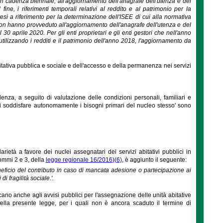
 con cadenza biennale, all'aggiornamento dell'anagrafe dell'utenza e del
fine, i riferimenti temporali relativi al reddito e al patrimonio per la
si a riferimento per la determinazione dell'ISEE di cui alla normativa
19 non hanno provveduto all'aggiornamento dell'anagrafe dell'utenza e del
30 aprile 2020. Per gli enti proprietari e gli enti gestori che nell'anno
ilizzando i redditi e il patrimonio dell'anno 2018, l'aggiornamento da
tativa pubblica e sociale e dell'accesso e della permanenza nei servizi
denza, a seguito di valutazione delle condizioni personali, familiari e
 di soddisfare autonomamente i bisogni primari del nucleo stesso' sono
arietà a favore dei nuclei assegnatari dei servizi abitativi pubblici in
commi 2 e 3, della
legge regionale 16/2016
)
(6)
, è aggiunto il seguente:
eneficio del contributo in caso di mancata adesione o partecipazione ai
 fragilità sociale.'.
cano anche agli avvisi pubblici per l'assegnazione delle unità abitative
re della presente legge, per i quali non è ancora scaduto il termine di