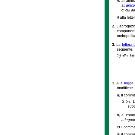
h)
all'alin
all'
artic
di cui all
i)
alla lett
2.
L'abrogazi
componenti
metropolit
3.
La
lettera
seguente:
'b) alla da
1.
Alla
legge 
modifiche:
a)
il comma 
'3 bis. 
supp
b)
al comma
adeguame
c)
il comma 
d)
il comma