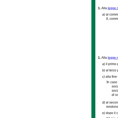
1.
Alla
legge 
a)
al comma 
6, comma 
1.
Alla
legge r
a)
il primo
b)
al terzo
c)
alla fine
'In caso
soci
soci
di s
d)
al secon
rendono
e)
dopo il 