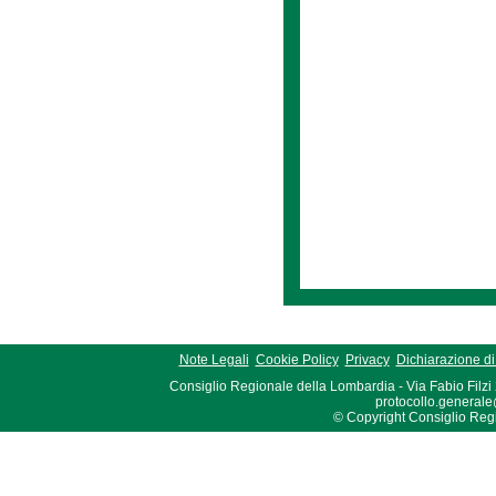
Note Legali
Cookie Policy
Privacy
Dichiarazione di 
Consiglio Regionale della Lombardia - Via Fabio Filzi
protocollo.generale
© Copyright Consiglio Region