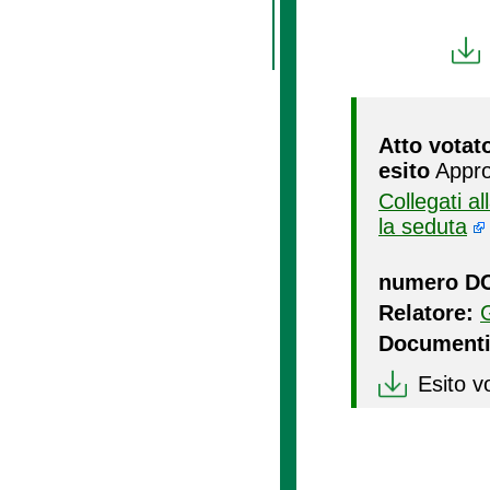
Atto votat
esito
Appro
Collegati a
la seduta
numero D
Relatore:
Documenti
Esito v