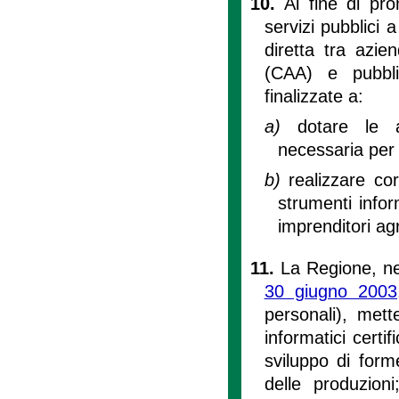
10.
Al fine di pro
servizi pubblici a
diretta tra azien
(CAA) e pubbli
finalizzate a:
a)
dotare le a
necessaria per 
b)
realizzare co
strumenti infor
imprenditori agr
11.
La Regione, nel
30 giugno 2003
personali), mett
informatici certif
sviluppo di form
delle produzioni