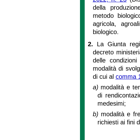
della produzion
metodo biologic
agricola, agroa
biologico.
2.
La Giunta regi
decreto minister
delle condizioni
modalità di svolg
di cui al
comma 
a)
modalità e tem
di rendicontazi
medesimi;
b)
modalità e fr
richiesti ai fin