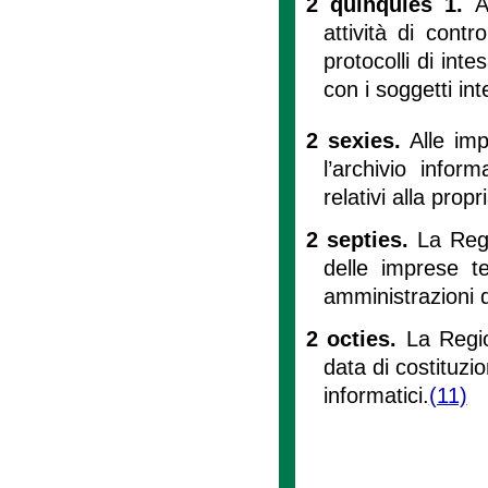
2 quinquies 1.
A
attività di cont
protocolli di inte
con i soggetti int
2 sexies.
Alle imp
l’archivio infor
relativi alla prop
2 septies.
La Regi
delle imprese t
amministrazioni d
2 octies.
La Regio
data di costituzi
informatici.
(11)