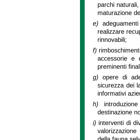
parchi naturali
maturazione dei
e)
adeguamenti 
realizzare recu
rinnovabili;
f)
rimboschimenti,
accessorie e di
preminenti final
g)
opere di ade
sicurezza dei l
informativi azie
h)
introduzion
destinazione n
i)
interventi di di
valorizzazione 
della fauna selv