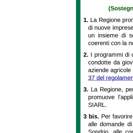
(Sostegn
1.
La Regione promu
di nuove imprese
un insieme di s
coerenti con la 
2.
I programmi di 
condotte da giov
aziende agricole 
37 del regolame
3.
La Regione, per
promuove l'appli
SIARL.
3 bis.
Per favorire
alle domande di 
Sondrio, alle c