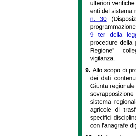
ulteriori verific
enti del sistema 
n. 30
(Disposiz
programmazione e
9 ter della le
procedure della 
Regione”– colle
vigilanza.
9.
Allo scopo di p
dei dati contenut
Giunta regionale a
sovrapposizione 
sistema regional
agricole di tra
specifici discipli
con l’anagrafe di