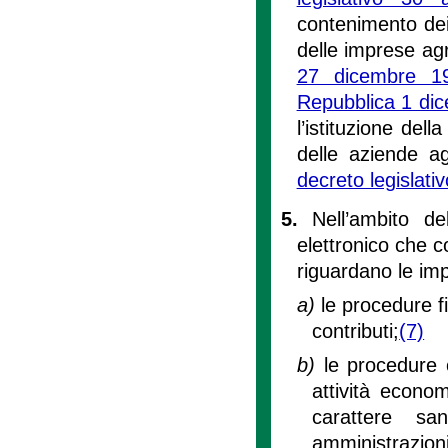
contenimento dei 
delle imprese agr
27 dicembre 1
Repubblica 1 di
l’istituzione del
delle aziende ag
decreto legislati
5.
Nell’ambito del
elettronico che c
riguardano le impr
a)
le procedure fi
contributi;
(7)
b)
le procedure 
attività econo
carattere sa
amministrazioni