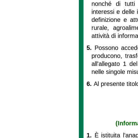
nonché di tutti 
interessi e delle
definizione e att
rurale, agroali
attività di infor
5.
Possono accede
producono, trasf
all'allegato 1 de
nelle singole mis
6.
Al presente titolo
(Inform
1.
È istituita l’an