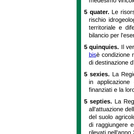
medesimo vincol
5 quater.
Le risor
rischio idrogeol
territoriale e d
bilancio per l'ese
5 quinquies.
Il v
bis
è condizione n
di destinazione d
5 sexies.
La Regi
in applicazione
finanziati e la lo
5 septies.
La Regi
all’attuazione de
del suolo agricol
di raggiungere e
rilevati nell’anno