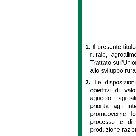
1.
Il presente titolo
rurale, agroalim
Trattato sull'Un
allo sviluppo rura
2.
Le disposizion
obiettivi di va
agricolo, agroa
priorità agli int
promuoverne lo
processo e di 
produzione razion