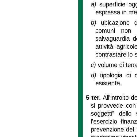
a)
superficie og
espressa in met
b)
ubicazione d
comuni non m
salvaguardia d
attività agrico
contrastare lo
c)
volume di terr
d)
tipologia di
esistente.
5 ter.
All'introito 
si provvede con 
soggetti” dello
l'esercizio fina
prevenzione del r