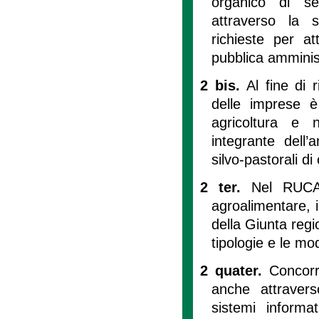
organico di se
attraverso la s
richieste per a
pubblica amminis
2 bis.
Al fine di r
delle imprese è 
agricoltura e 
integrante dell’
silvo-pastorali di c
2 ter.
Nel RUCA 
agroalimentare, i 
della Giunta regio
tipologie e le mod
2 quater.
Concorr
anche attraverso
sistemi informa