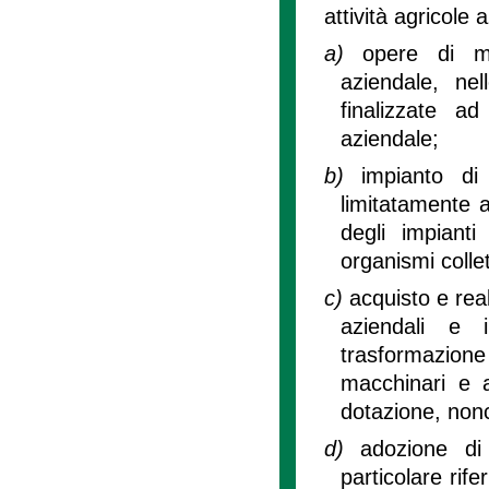
attività agricole 
a)
opere di mi
aziendale, ne
finalizzate ad
aziendale;
b)
impianto di
limitatamente a
degli impianti
organismi collet
c)
acquisto e real
aziendali e i
trasformazione d
macchinari e a
dotazione, nonch
d)
adozione di 
particolare rife