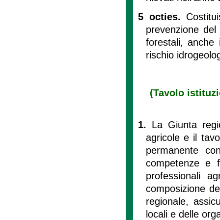
5 octies.
Costitu
prevenzione del r
forestali, anche
rischio idrogeolo
(Tavolo istituz
1.
La Giunta regio
agricole e il tav
permanente con 
competenze e fu
professionali ag
composizione dei
regionale, assi
locali e delle org