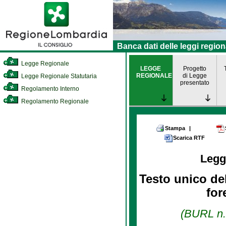
Banca dati delle leggi region
Legge Regionale
LEGGE
Progetto
REGIONALE
di Legge
Legge Regionale Statutaria
presentato
Regolamento Interno
Regolamento Regionale
Stampa
|
Scarica RTF
Legg
Testo unico del
for
(BURL n. 