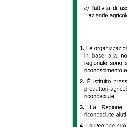
c)
l'attività di 
aziende agricol
1.
Le organizzazion
in base alla no
regionale sono s
riconoscimento e
2.
È istituito pres
produttori agricol
riconosciute.
3.
La Regione p
riconosciute aiut
4.
La Regione può a