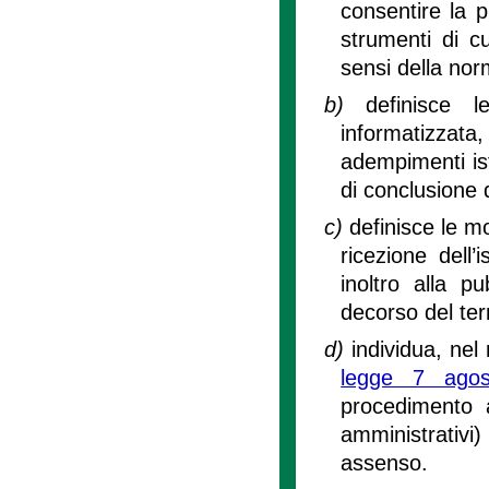
consentire la p
strumenti di cui
sensi della nor
b)
definisce 
informatizzata, 
adempimenti ist
di conclusione 
c)
definisce le mo
ricezione dell
inoltro alla p
decorso del te
d)
individua, nel r
legge 7 ago
procedimento a
amministrativi)
assenso.