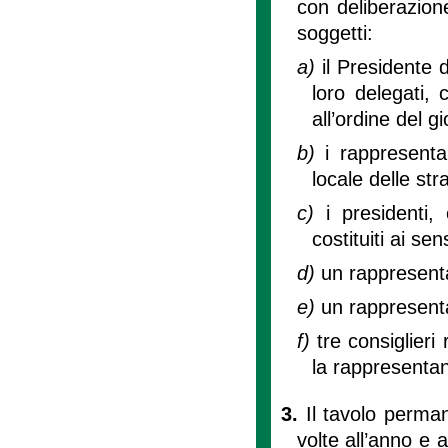
con deliberazion
soggetti:
a)
il Presidente 
loro delegati, 
all’ordine del g
b)
i rappresentan
locale delle str
c)
i presidenti,
costituiti ai se
d)
un rappresent
e)
un rappresent
f)
tre consiglieri
la rappresenta
3.
Il tavolo perma
volte all’anno e 