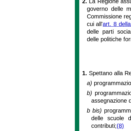
2.
La Regione assu
governo delle ma
Commissione regio
cui all'
art. 8 dell
delle parti soci
delle politiche fo
1.
Spettano alla Re
a)
programmazione
b)
programmazion
assegnazione dei
b bis)
programma
delle scuole d
contributi;
(8)