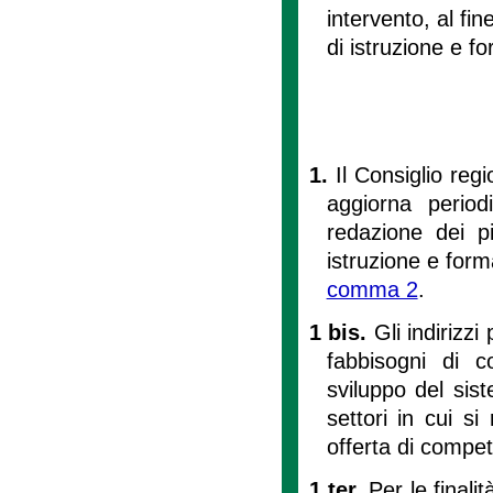
intervento, al fi
di istruzione e for
1.
Il Consiglio reg
aggiorna periodi
redazione dei pi
istruzione e forma
comma 2
.
1 bis.
Gli indirizzi 
fabbisogni di c
sviluppo del sis
settori in cui s
offerta di compe
1 ter.
Per le finalit