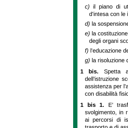
c)
il piano di u
d'intesa con le 
d)
la sospensione 
e)
la costituzione
degli organi scol
f)
l'educazione deg
g)
la risoluzione 
1 bis.
Spetta a
dell’istruzione s
assistenza per l
con disabilità fisi
1 bis 1.
E’ tras
svolgimento, in 
ai percorsi di i
trasporto e di a