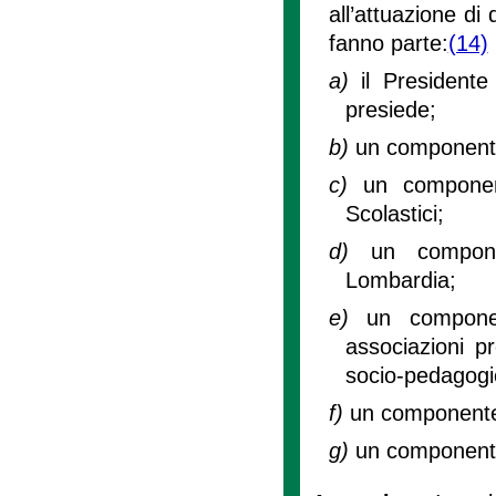
all’attuazione di
fanno parte:
(14)
a)
il President
presiede;
b)
un componente 
c)
un component
Scolastici;
d)
un compone
Lombardia;
e)
un componen
associazioni pr
socio-pedagogi
f)
un componente
g)
un componente