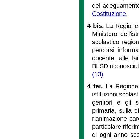
dell'adeguament
Costituzione
.
4 bis.
La Regione 
Ministero dell’is
scolastico region
percorsi informa
docente, alle fam
BLSD riconosciu
(13)
4 ter.
La Regione,
istituzioni scola
genitori e gli s
primaria, sulla 
rianimazione car
particolare riferi
di ogni anno scol