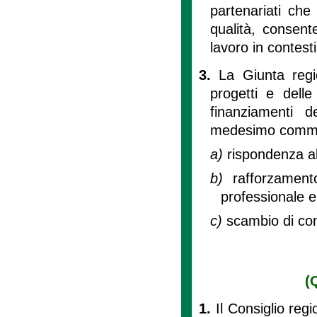
partenariati che
qualità, consent
lavoro in contesti
3.
La Giunta regio
progetti e delle
finanziamenti d
medesimo comma n
a)
rispondenza a
b)
rafforzament
professionale e
c)
scambio di com
(
1.
Il Consiglio reg