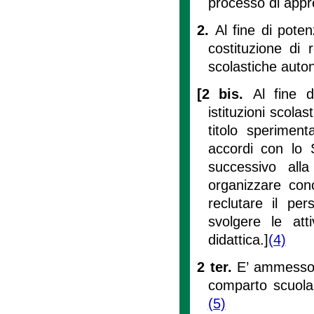
processo di app
2.
Al fine di pote
costituzione di r
scolastiche auton
[2 bis.
Al fine d
istituzioni scola
titolo speriment
accordi con lo S
successivo alla 
organizzare conc
reclutare il pe
svolgere le atti
didattica.]
(4)
2 ter.
E’ ammesso 
comparto scuola 
(5)