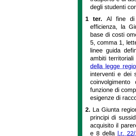
degli studenti con 
1 ter.
Al fine di
efficienza, la G
base di costi omo
5, comma 1, lette
linee guida defi
ambiti territorial
della legge reg
interventi e dei 
coinvolgimento 
funzione di compe
esigenze di racc
2.
La Giunta region
principi di sussi
acquisito il parer
e 8 della
l.r. 22