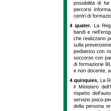
possibilità di f
percorsi informat
centri di formaz
4 quater.
La Regi
bandi e nell’erog
che realizzano pe
sulla prevenzione
pediatrico con r
soccorso con parti
di formazione BL
e non docente, al
4 quinquies.
La R
il Ministero dell
rispetto dell’aut
servizio psico-pe
della persona er