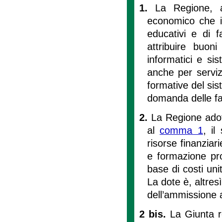
1.
La Regione, a
economico che im
educativi e di 
attribuire buoni
informatici e sis
anche per servizi
formative del sis
domanda delle fa
2.
La Regione adott
al
comma 1
, il
risorse finanziari
e formazione pro
base di costi unit
La dote è, altresì
dell’ammissione a
2 bis.
La Giunta r