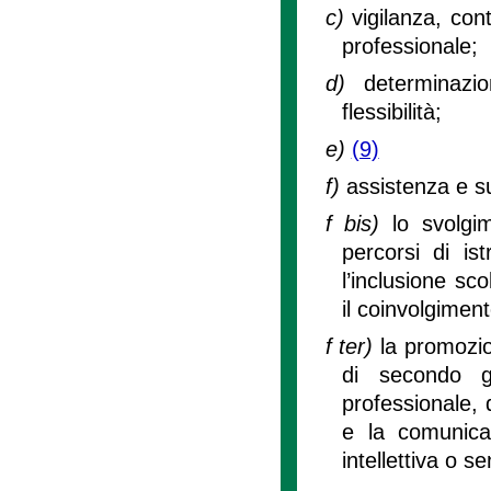
c)
vigilanza, con
professionale;
d)
determinazi
flessibilità;
e)
(9)
f)
assistenza e su
f bis)
lo svolgi
percorsi di is
l’inclusione sco
il coinvolgimen
f ter)
la promozio
di secondo g
professionale, 
e la comunicaz
intellettiva o se