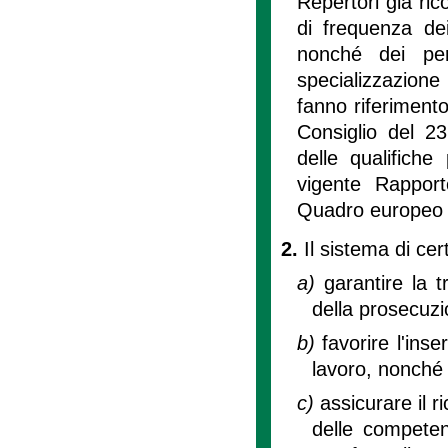
Repertori già ric
di frequenza dei
nonché dei per
specializzazione
fanno riferiment
Consiglio del 2
delle qualifich
vigente Rapporto
Quadro europeo
2.
Il sistema di cer
a)
garantire la 
della prosecuzi
b)
favorire l'in
lavoro, nonché 
c)
assicurare il 
delle competenz