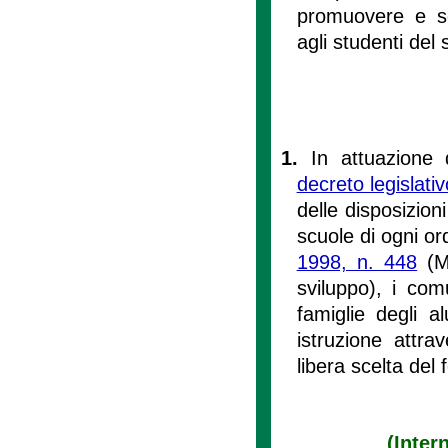
promuovere e sos
agli studenti del
1.
In attuazione 
decreto legislati
delle disposizioni
scuole di ogni or
1998, n. 448
(Mi
sviluppo), i comu
famiglie degli a
istruzione attra
libera scelta del 
(Inter