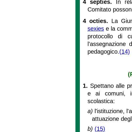
4 septies.
In re
Comitato possono 
4 octies.
La Giun
sexies
e la commi
protocollo di 
l’assegnazione de
pedagogico.
(14)
(
1.
Spettano alle pr
e ai comuni, in 
scolastica:
a)
l'istituzione, 
attuazione deg
b)
(15)