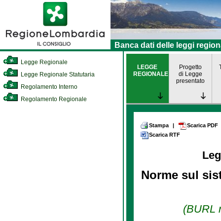
Banca dati delle leggi region
Legge Regionale
LEGGE
Progetto
REGIONALE
di Legge
Legge Regionale Statutaria
presentato
Regolamento Interno
Regolamento Regionale
Stampa
|
Scarica PDF
Scarica RTF
Leg
Norme sul sis
(BURL n