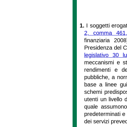
1.
I soggetti erogat
2, comma 461,
finanziaria 200
Presidenza del Con
legislativo 30 
meccanismi e str
rendimenti e dei
pubbliche, a nor
base a linee gui
schemi predispost
utenti un livello 
quale assumono n
predeterminati e c
dei servizi preved