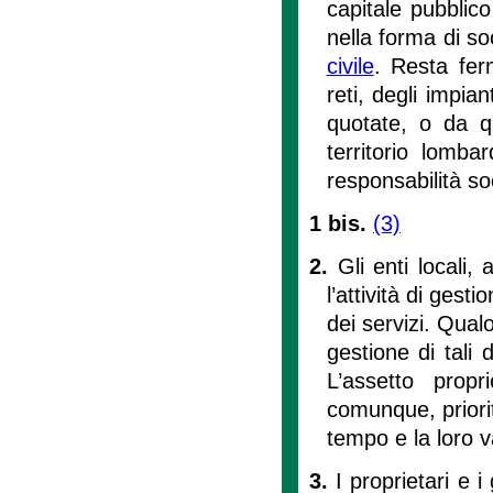
capitale pubblic
nella forma di soc
civile
. Resta fer
reti, degli impian
quotate, o da qu
territorio lomba
responsabilità soc
1 bis.
(3)
2.
Gli enti locali,
l’attività di gest
dei servizi. Qualo
gestione di tali 
L’assetto propr
comunque, priorit
tempo e la loro v
3.
I proprietari e i