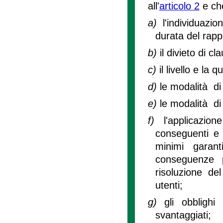
all'
articolo 2
e che
a)
l'individuazi
durata del rapp
b)
il divieto di c
c)
il livello e la 
d)
le modalità di 
e)
le modalità di
f)
l'applicazi
conseguenti e 
minimi garant
conseguenze p
risoluzione del
utenti;
g)
gli obblighi
svantaggiati;