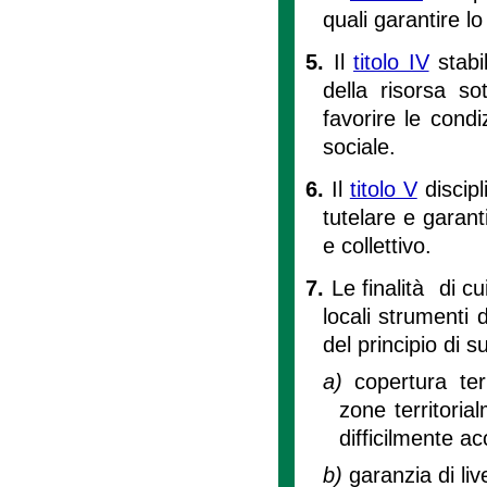
quali garantire l
5.
Il
titolo IV
stabil
della risorsa so
favorire le cond
sociale.
6.
Il
titolo V
discipli
tutelare e garant
e collettivo.
7.
Le finalità di cu
locali strumenti 
del principio di s
a)
copertura te
zone territorial
difficilmente acc
b)
garanzia di liv