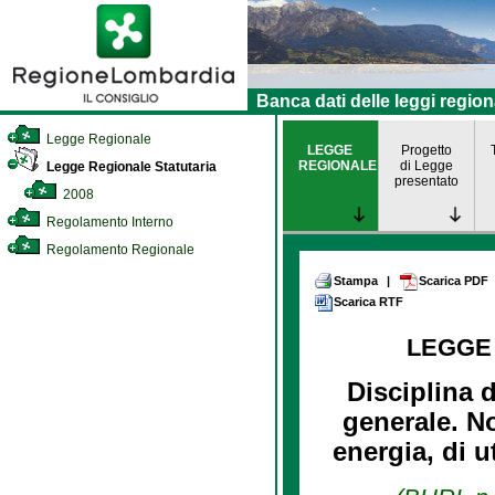
Banca dati delle leggi region
Legge Regionale
LEGGE
Progetto
REGIONALE
di Legge
Legge Regionale Statutaria
presentato
2008
Regolamento Interno
Regolamento Regionale
Stampa
|
Scarica PDF
Scarica RTF
LEGGE
Disciplina d
generale. No
energia, di u