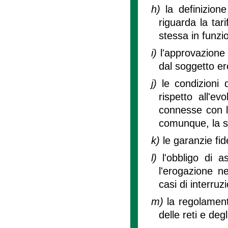
h)
la definizio
riguarda la tari
stessa in funzio
i)
l'approvazione d
dal soggetto er
j)
le condizioni 
rispetto all'ev
connesse con l
comunque, la so
k)
le garanzie fid
l)
l'obbligo di a
l'erogazione ne
casi di interruz
m)
la regolament
delle reti e deg