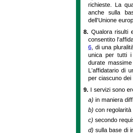
richieste. La qu
anche sulla bas
dell'Unione euro
8.
Qualora risult
consentito l'affi
6
, di una plurali
unica per tutti 
durate massime d
L'affidatario di 
per ciascuno dei s
9.
I servizi sono e
a)
in maniera diff
b)
con regolarità
c)
secondo requis
d)
sulla base di i