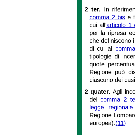
2 ter.
In riferime
comma 2 bis
e f
cui all’
articolo 1
per la ripresa e
che definiscono i
di cui al
comma
tipologie di ince
quote percentual
Regione può dis
ciascuno dei casi 
2 quater.
Agli inc
del
comma 2 te
legge regional
Regione Lombardi
europea).
(11)