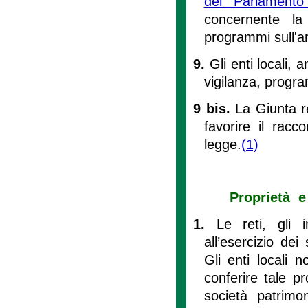
del Parlament
concernente la 
programmi sull'a
9.
Gli enti locali, 
vigilanza, progra
9 bis.
La Giunta r
favorire il racc
legge.
(1)
Proprietà e 
1.
Le reti, gli i
all’esercizio dei
Gli enti locali 
conferire tale p
società patrimon