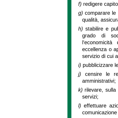
f)
redigere capitol
g)
comparare le c
qualità, assicu
h)
stabilire e pu
grado di sodd
l'economicità d
eccellenza o ap
servizio di cui al
i)
pubblicizzare le
j)
censire le re
amministrativi;
k)
rilevare, sull
servizi;
l)
effettuare az
comunicazione 