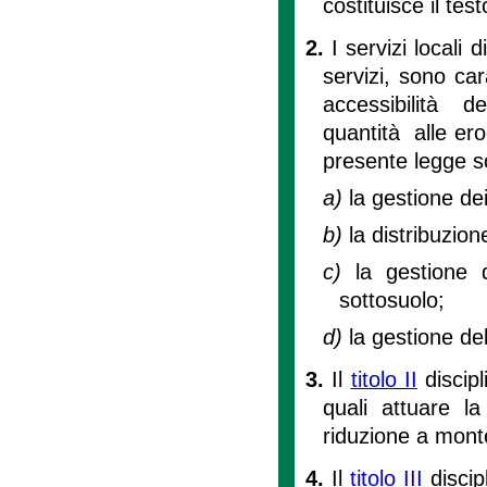
costituisce il tes
2.
I servizi locali
servizi, sono car
accessibilità d
quantità alle erog
presente legge s
a)
la gestione dei 
b)
la distribuzion
c)
la gestione d
sottosuolo;
d)
la gestione del
3.
Il
titolo II
discipli
quali attuare la
riduzione a mont
4.
Il
titolo III
discipl