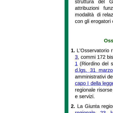
struttura del G
attribuzioni fun
modalità di relazi
con gli erogatori 
Oss
1.
L'Osservatorio reg
3
, commi 172 bis
1
(Riordino del 
d.lgs. 31 marz
amministrativi del
capo I della leg
regionale risorse
e servizi.
2.
La Giunta region
regionale 23 l