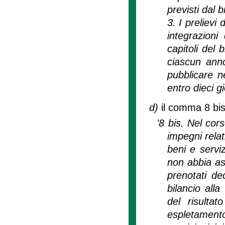
previsti dal b
3. I prelievi
integrazioni
capitoli del 
ciascun anno
pubblicare n
entro dieci gi
d)
il comma 8 bis 
'8 bis. Nel cor
impegni relat
beni e serviz
non abbia ass
prenotati de
bilancio alla
del risulta
espletament