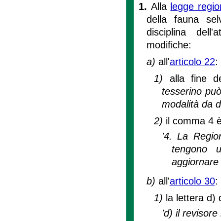
1.
Alla
legge regi
della fauna sel
disciplina dell'a
modifiche:
a)
all'
articolo 22
:
1)
alla fine 
tesserino può
modalità da d
2)
il comma 4 è
'4. La Region
tengono un
aggiornare
b)
all'
articolo 30
:
1)
la lettera d
'd) il revisore 