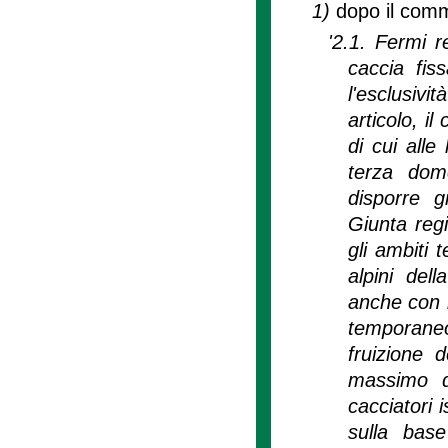
1)
dopo il comm
'2.1. Fermi 
caccia fis
l'esclusivi
articolo, i
di cui alle
terza dom
disporre g
Giunta regi
gli ambiti 
alpini del
anche con l
temporaneo,
fruizione 
massimo d
cacciatori i
sulla bas