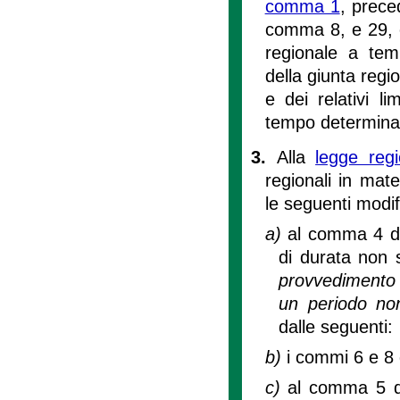
comma 1
, prece
comma 8, e 29,
regionale a tem
della giunta regi
e dei relativi l
tempo determina
3.
Alla
legge reg
regionali in mat
le seguenti modif
a)
al comma 4 del
di durata non s
provvedimento d
un periodo non
dalle seguenti:
b)
i commi 6 e 8 d
c)
al comma 5 del