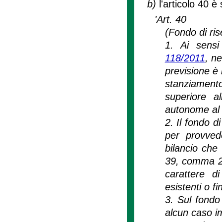
b)
l'articolo 40 è
'Art. 40
(Fondo di ri
1. Ai sensi 
118/2011
, ne
previsione è 
stanziament
superiore a
autonome al n
2. Il fondo d
per provvede
bilancio che 
39, comma 2,
carattere di
esistenti o fi
3. Sul fondo
alcun caso i