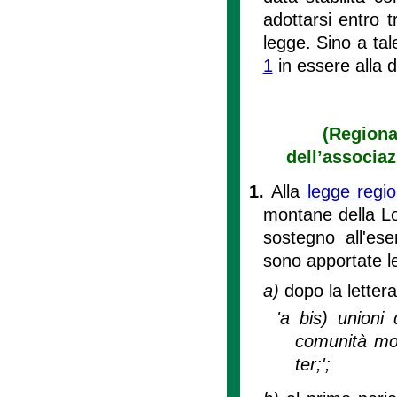
adottarsi entro t
legge. Sino a tal
1
in essere alla d
(Regiona
dell’associa
1.
Alla
legge regi
montane della Lo
sostegno all'ese
sono apportate l
a)
dopo la letter
'a bis) unioni
comunità mont
ter;';