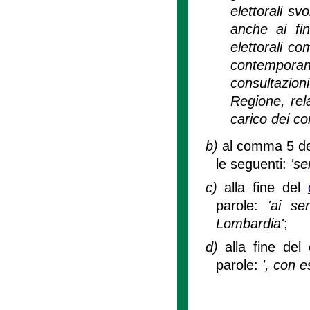
elettorali sv
anche ai fin
elettorali co
contempor
consultazio
Regione, rel
carico dei co
b)
al comma 5 del
le seguenti:
'se
c)
alla fine del
parole:
'ai sen
Lombardia'
;
d)
alla fine del
parole:
', con e