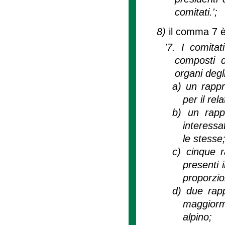
comitati.';
8)
il comma 7 è
'7. I comita
composti d
organi degli
a)
un rappr
per il rela
b)
un rapp
interessa
le stesse
c)
cinque r
presenti 
proporzio
d)
due rapp
maggiorm
alpino;