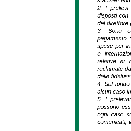
stanziamento
2. I preliev
disposti con 
del direttor
3. Sono con
pagamento di
spese per int
e internazi
relative ai 
reclamate dai
delle fideius
4. Sul fondo 
alcun caso i
5. I preleva
possono esse
ogni caso so
comunicati, en