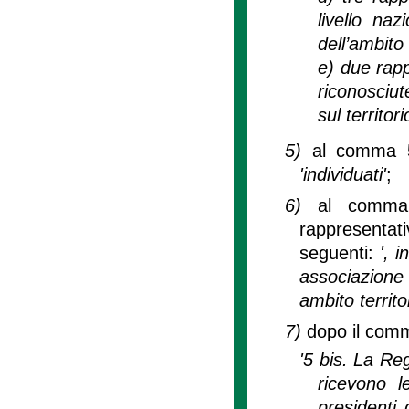
livello naz
dell’ambito 
e) due rapp
riconosciut
sul territor
5)
al comma 5,
'individuati'
;
6)
al comma 
rappresentat
seguenti:
', 
associazione
ambito territo
7)
dopo il comm
'5 bis. La Reg
ricevono 
presidenti 