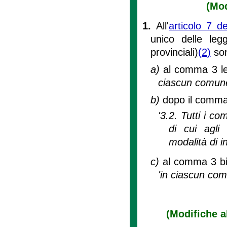
(Mod
1.
All'
articolo 7 d
unico delle legg
provinciali)
(2)
son
a)
al comma 3 le
ciascun comun
b)
dopo il comma 
'3.2. Tutti i c
di cui agli
modalità di in
c)
al comma 3 bis
'in ciascun co
(Modifiche a