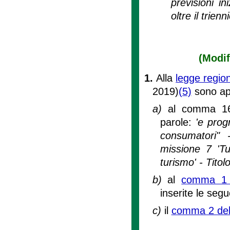
previsioni i
oltre il trienni
(Modif
1.
Alla
legge regio
2019)
(5)
sono app
a)
al comma 16 
parole:
'e prog
consumatori" 
missione 7 'Tu
turismo' - Titol
b)
al
comma 1 d
inserite le segu
c)
il
comma 2 dell