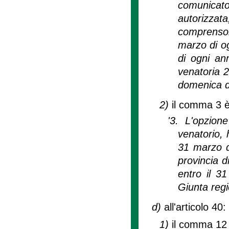
comunicato
autorizzata
comprensor
marzo di og
di ogni ann
venatoria 2
domenica d
2)
il comma 3 è
'3. L'opzion
venatorio, 
31 marzo d
provincia d
entro il 31
Giunta regi
d)
all'articolo 40:
1)
il comma 12 