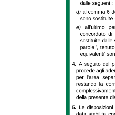
dalle seguenti:
d)
al comma 6 del
sono sostituite
e)
all'ultimo 
concordato di 
sostituite dalle
parole ', tenuto
equivalenti' so
4.
A seguito del p
procede agli ade
per l'area sepa
restando la corr
complessivamente 
della presente di
5.
Le disposizioni
data stabilita c