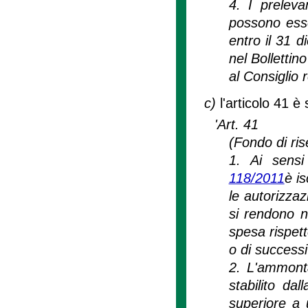
4. I preleva
possono esse
entro il 31 
nel Bollettin
al Consiglio r
c)
l'articolo 41 è
'Art. 41
(Fondo di ris
1. Ai sensi 
118/2011
è is
le autorizzaz
si rendono ne
spesa rispett
o di successi
2. L'ammonta
stabilito da
superiore a 