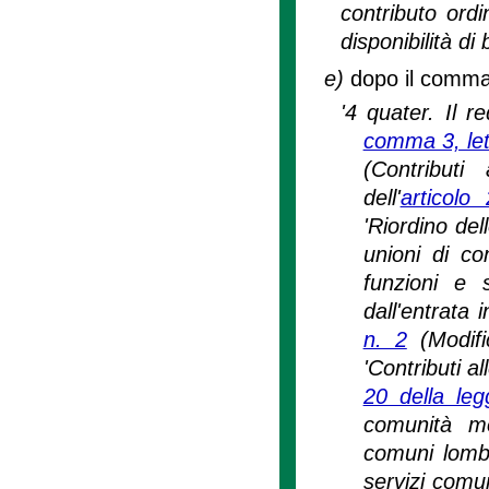
contributo ord
disponibilità di 
e)
dopo il comma 4
'4 quater. Il re
comma 3, lett
(Contributi
dell'
articol
'Riordino de
unioni di co
funzioni e s
dall'entrata 
n. 2
(Modif
'Contributi a
20 della le
comunità mo
comuni lomba
servizi comun