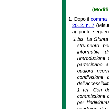
(Modifi
1.
Dopo il
comma 1 
2012, n. 7
(Misur
aggiunti i seguent
'1 bis. La Giunt
strumento per
informativi 
l'introduzione
partecipano a
qualora ricor
condivisione 
dell'accessibil
1 ter. Con de
commissione con
per l'individua
condizioni di c