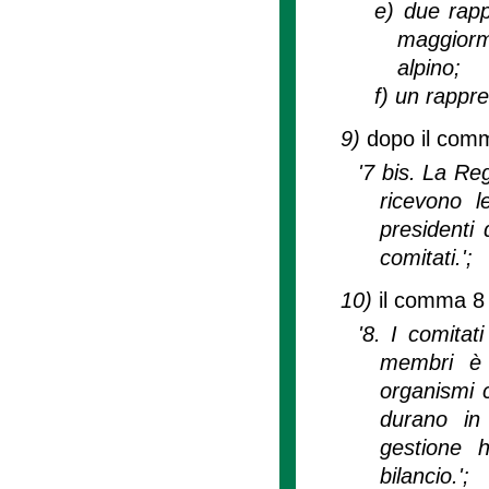
e)
due rapp
maggiorm
alpino;
f)
un rappres
9)
dopo il comm
'7 bis. La Reg
ricevono 
presidenti 
comitati.';
10)
il comma 8 
'8. I comitat
membri è 
organismi 
durano in 
gestione h
bilancio.';