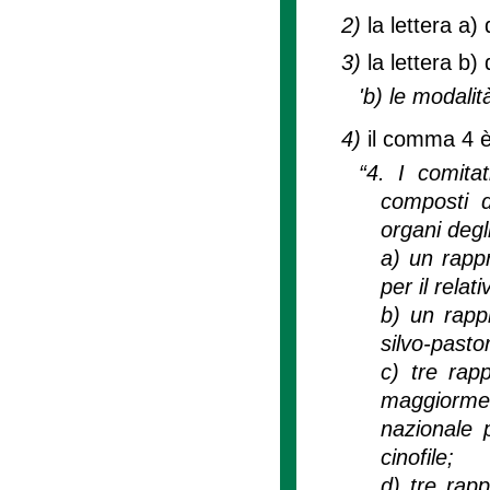
2)
la lettera a
3)
la lettera b
'b) le modalit
4)
il comma 4 è
“4. I comitat
composti d
organi degli
a) un rapp
per il relati
b) un rapp
silvo-pasto
c) tre rapp
maggiormen
nazionale p
cinofile;
d) tre rapp