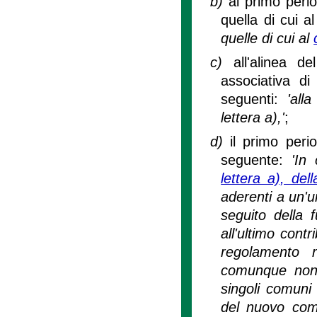
b)
al primo peri
quella di cui a
quelle di cui al
c)
all'alinea d
associativa di 
seguenti:
'all
lettera a),'
;
d)
il primo peri
seguente:
'In
lettera a), del
aderenti a un'u
seguito della 
all'ultimo cont
regolamento r
comunque non s
singoli comuni 
del nuovo com