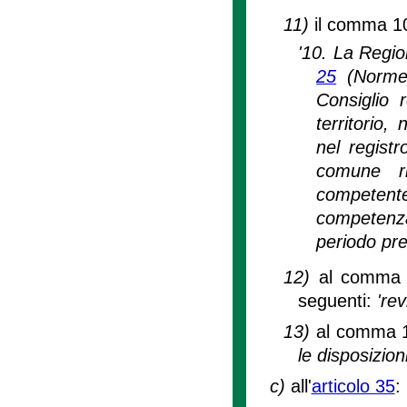
11)
il comma 10
'10. La Regio
25
(Norme 
Consiglio r
territorio,
nel registr
comune ric
competente 
competenza
periodo pre
12)
al comma 1
seguenti:
'rev
13)
al comma 14
le disposizion
c)
all'
articolo 35
: