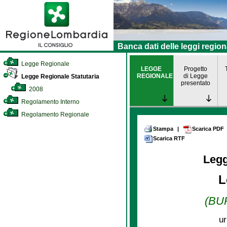
Banca dati delle leggi region
Legge Regionale
LEGGE
Progetto
REGIONALE
di Legge
Legge Regionale Statutaria
presentato
2008
Regolamento Interno
Regolamento Regionale
Stampa
|
Scarica PDF
Scarica RTF
Leg
L
(BUR
ur