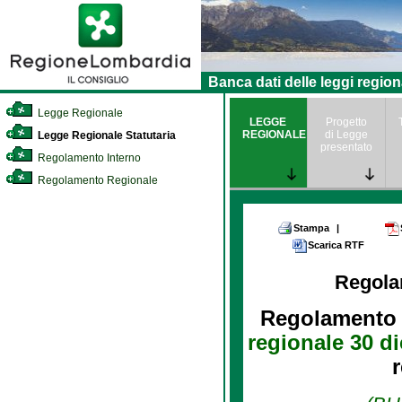
Banca dati delle leggi region
Legge Regionale
LEGGE
Progetto
REGIONALE
di Legge
Legge Regionale Statutaria
presentato
Regolamento Interno
Regolamento Regionale
Stampa
|
Scarica RTF
Regola
Regolamento 
regionale 30 d
r