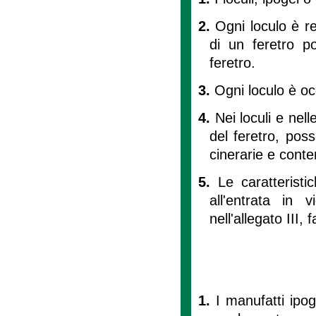
2.
Ogni loculo è r
di un feretro p
feretro.
3.
Ogni loculo è oc
4.
Nei loculi e nel
del feretro, poss
cinerarie e conten
5.
Le caratteristi
all'entrata in 
nell'allegato III,
1.
I manufatti ipog