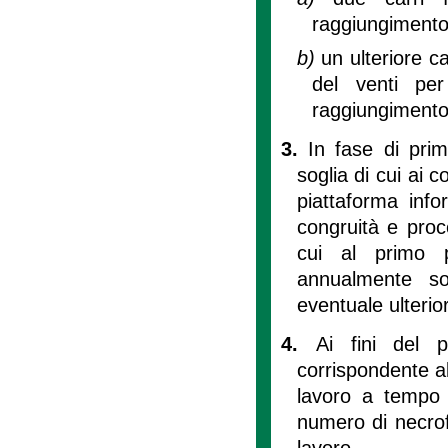
raggiungimento 
b)
un ulteriore c
del venti per
raggiungimento d
3.
In fase di prim
soglia di cui ai 
piattaforma infor
congruità e proc
cui al primo p
annualmente sot
eventuale ulterior
4.
Ai fini del 
corrispondente al
lavoro a tempo
numero di necrof
lavoro.