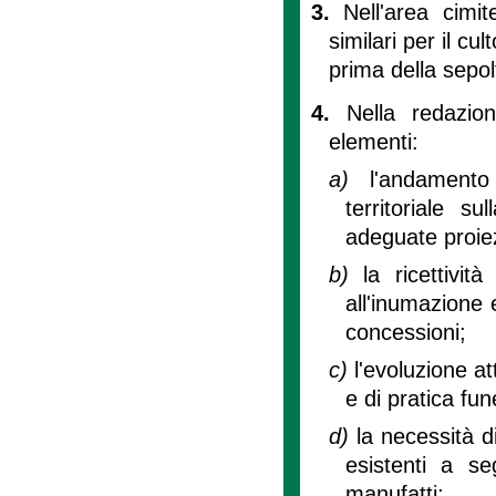
3.
Nell'area cimi
similari per il cu
prima della sepol
4.
Nella redazio
elementi:
a)
l'andament
territoriale su
adeguate proiezi
b)
la ricettivit
all'inumazione 
concessioni;
c)
l'evoluzione a
e di pratica fun
d)
la necessità d
esistenti a se
manufatti;