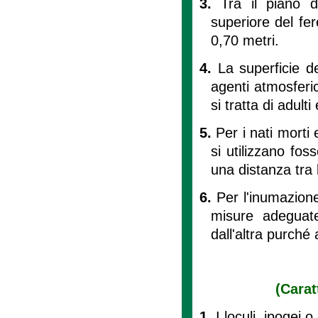
3.
Tra il piano 
superiore del fer
0,70 metri.
4.
La superficie de
agenti atmosferi
si tratta di adult
5.
Per i nati morti 
si utilizzano fo
una distanza tra 
6.
Per l'inumazione
misure adeguate
dall'altra purché
(Carat
1.
I loculi, ipogei 