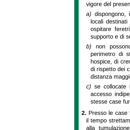
vigore del prese
a)
dispongono, i
locali destinati
ospitare feretr
supporto e di ser
b)
non possono
perimetro di st
hospice, di cre
di rispetto dei 
distanza maggior
c)
se collocate 
accesso indipe
stesse case fun
2.
Presso le case f
il tempo strettam
alla tumulazion