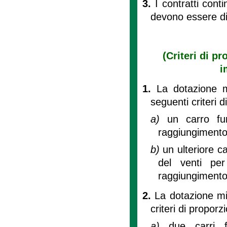
3.
I contratti cont
devono essere di
(Criteri di pr
i
1.
La dotazione m
seguenti criteri d
a)
un carro fu
raggiungimento 
b)
un ulteriore c
del venti per
raggiungimento d
2.
La dotazione min
criteri di proporzi
a)
due carri f