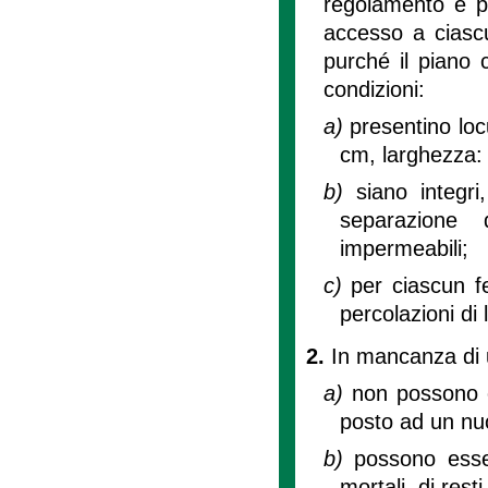
regolamento e pri
accesso a ciascu
purché il piano c
condizioni:
a)
presentino loc
cm, larghezza:
b)
siano integr
separazione 
impermeabili;
c)
per ciascun f
percolazioni di 
2.
In mancanza di u
a)
non possono e
posto ad un nu
b)
possono esser
mortali, di rest