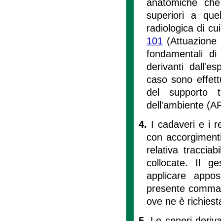
anatomiche che 
superiori a que
radiologica di cui
101
(Attuazione
fondamentali di 
derivanti dall'es
caso sono effett
del supporto t
dell'ambiente (A
4.
I cadaveri e i r
con accorgimenti 
relativa tracciab
collocate. Il g
applicare appos
presente comma s
ove ne è richiest
5.
Le ceneri deriva