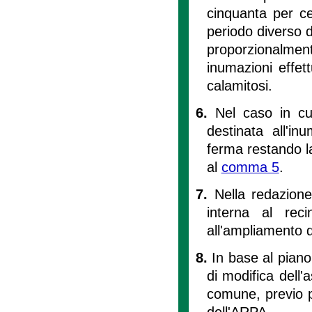
cinquanta per ce
periodo diverso d
proporzionalm
inumazioni effet
calamitosi.
6.
Nel caso in cu
destinata all'i
ferma restando l
al
comma 5
.
7.
Nella redazion
interna al reci
all'ampliamento 
8.
In base al piano
di modifica dell'
comune, previo p
dell'ARPA.