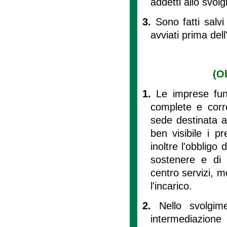
addetti allo svolg
3.
Sono fatti salvi
avviati prima del
(O
1.
Le imprese fune
complete e corre
sede destinata al
ben visibile i pr
inoltre l'obbligo
sostenere e di i
centro servizi, m
l'incarico.
2.
Nello svolgim
intermediazion