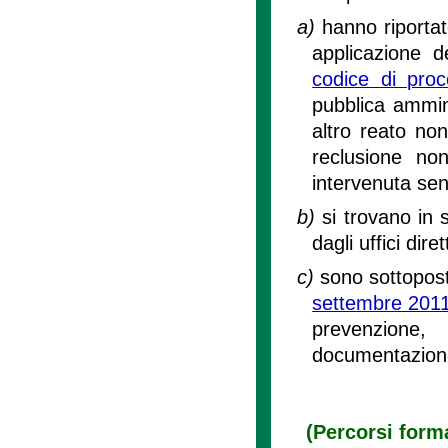
a)
hanno riporta
applicazione d
codice di pro
pubblica ammini
altro reato no
reclusione no
intervenuta sent
b)
si trovano in 
dagli uffici dire
c)
sono sottopost
settembre 2011
prevenzione
documentazione
(Percorsi forma