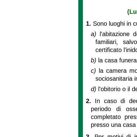
(Lu
1.
Sono luoghi in c
a)
l'abitazione 
familiari, sa
certificato l'ini
b)
la casa funera
c)
la camera mort
sociosanitaria 
d)
l'obitorio o i
2.
In caso di dec
periodo di osse
completato press
presso una casa 
3.
Per motivi di i