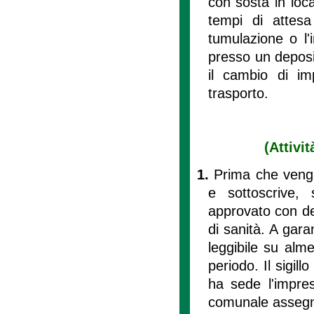
con sosta in loca
tempi di attesa
tumulazione o l'
presso un deposi
il cambio di im
trasporto.
(Attivi
1.
Prima che venga
e sottoscrive, 
approvato con de
di sanità. A garan
leggibile su alm
periodo. Il sigil
ha sede l'impre
comunale assegna