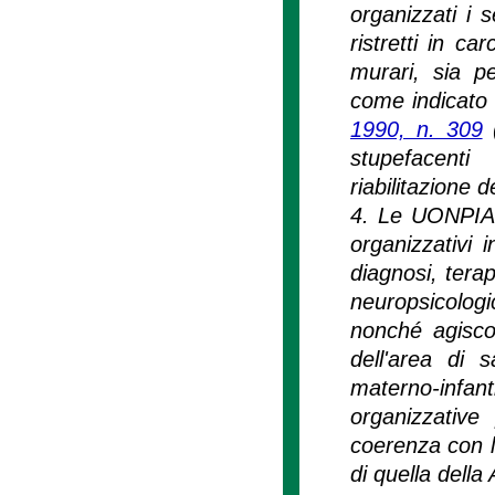
organizzati i s
ristretti in ca
murari, sia pe
come indicato
1990, n. 309
(
stupefacent
riabilitazione d
4. Le UONPIA s
organizzativi i
diagnosi, terapi
neuropsicologic
nonché agiscon
dell'area di 
materno-infa
organizzative
coerenza con l
di quella della