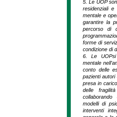
5. Le UOP sono a
residenziali e
mentale e opera
garantire la p
percorso di 
programmazion
forme di serviz
condizione di 
6. Le UOPsi s
mentale nell'a
conto delle e
pazienti autori
presa in carico
delle fragili
collaborando
modelli di psi
interventi int