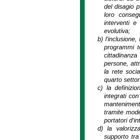
del disagio p
loro conseg
interventi e 
evolutiva;
b)
l'inclusione,
programmi ter
cittadinanz
persone, attr
la rete socia
quarto settor
c)
la definizio
integrati con
mantenimento 
tramite model
portatori d'i
d)
la valorizz
supporto tra