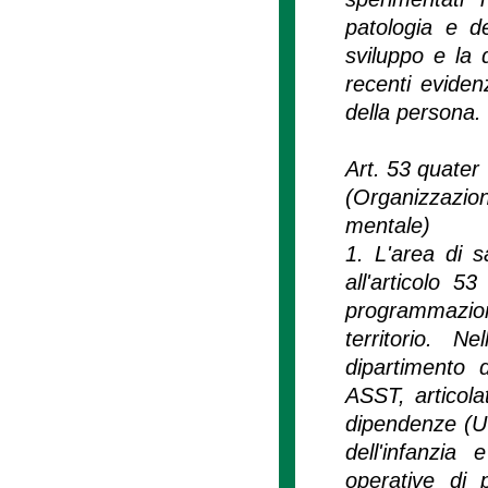
patologia e d
sviluppo e la d
recenti evidenz
della persona.
Art. 53 quater
(Organizzazion
mentale)
1. L'area di s
all'articolo 5
programmazio
territorio. N
dipartimento 
ASST, articola
dipendenze (UO
dell'infanzia
operative di 