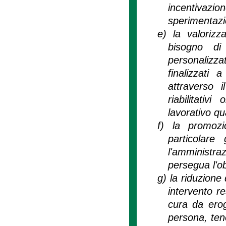
incentivazi
sperimentazio
e)
la valorizz
bisogno di 
personalizza
finalizzati 
attraverso 
riabilitativ
lavorativo qu
f)
la promozio
particolare
l'amministra
persegua l'ob
g)
la riduzione 
intervento re
cura da erog
persona, tene