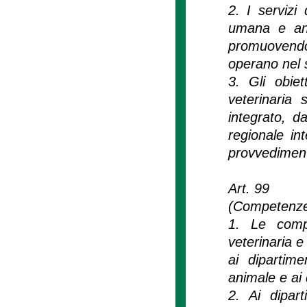
2. I servizi
umana e ani
promuovendo 
operano nel s
3. Gli obiet
veterinaria 
integrato, d
regionale int
provvediment
Art. 99
(Competenze
1. Le comp
veterinaria e
ai dipartime
animale e ai 
2. Ai dipart