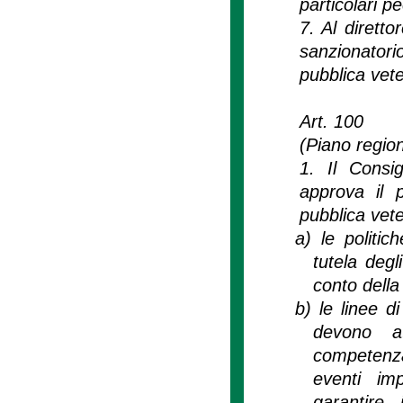
particolari p
7. Al diretto
sanzionatorio
pubblica vete
Art. 100
(Piano region
1. Il Consig
approva il p
pubblica vete
a)
le politic
tutela degl
conto della 
b)
le linee d
devono at
competenza
eventi im
garantire 