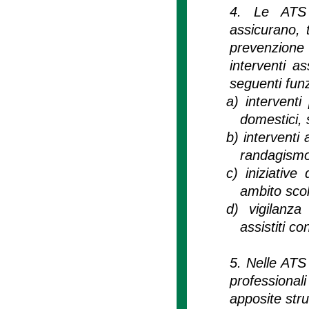
4. Le ATS i
assicurano, t
prevenzione 
interventi as
seguenti funz
a)
interventi
domestici, 
b)
interventi 
randagismo 
c)
iniziativ
ambito scol
d)
vigilanza
assistiti co
5. Nelle ATS
professional
apposite stru