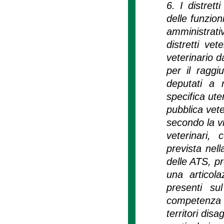
6. I distrett
delle funzion
amministrati
distretti ve
veterinario 
per il raggi
deputati a 
specifica ute
pubblica vete
secondo la vi
veterinari, 
prevista nell
delle ATS, pr
una articol
presenti sul
competenza ve
territori dis