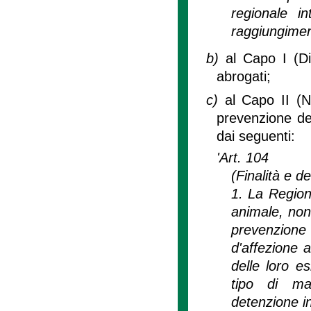
regionale in
raggiungimento
b)
al Capo I (Di
abrogati;
c)
al Capo II (N
prevenzione del
dai seguenti:
'Art. 104
(Finalità e de
1. La Region
animale, non
prevenzione d
d'affezione a
delle loro e
tipo di ma
detenzione i