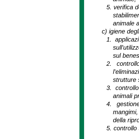
5.
verifica 
stabilim
animale a
c)
igiene degl
1.
applicaz
sull'util
sul benes
2.
control
l'elimin
strutture 
3.
controll
animali pr
4.
gestion
mangimi, 
della rip
5.
controllo