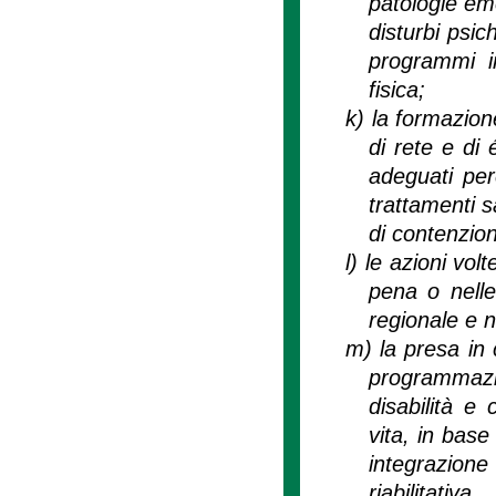
patologie eme
disturbi psic
programmi in
fisica;
k)
la formazion
di rete e di 
adeguati perc
trattamenti s
di contenzio
l)
le azioni volt
pena o nelle
regionale e n
m)
la presa in 
programmazio
disabilità e 
vita, in base
integrazione
riabilitativ