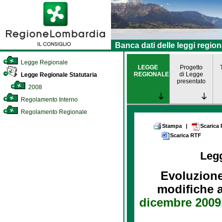
Banca dati delle leggi region
Legge Regionale
LEGGE
Progetto
REGIONALE
di Legge
Legge Regionale Statutaria
presentato
2008
Regolamento Interno
Regolamento Regionale
Stampa
|
Scarica
Scarica RTF
Leg
Evoluzione
modifiche ai
dicembre 2009,