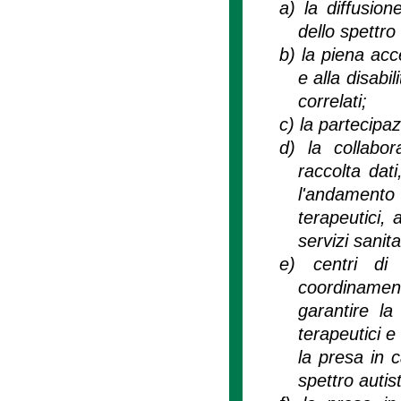
a)
la diffusio
dello spettro
b)
la piena acce
e alla disabil
correlati;
c)
la partecipaz
d)
la collabo
raccolta dati
l'andamento e
terapeutici, a
servizi sanita
e)
centri di 
coordinamento
garantire la
terapeutici e
la presa in c
spettro autist