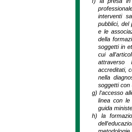
f)
la presa in
professionale
interventi sa
pubblici, del
e le associaz
della formaz
soggetti in e
cui all'arti
attraverso 
accreditati,
nella diagno
soggetti con d
g)
l'accesso al
linea con le 
guida minister
h)
la formazio
dell'educazi
metodologie di