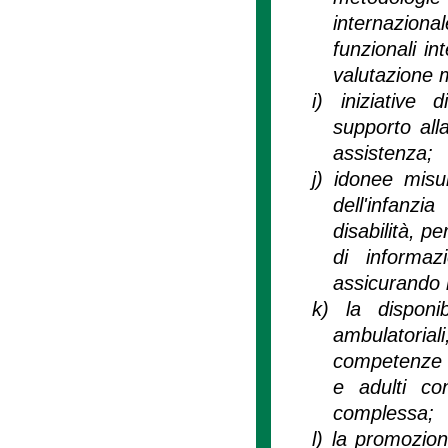
internaziona
funzionali in
valutazione 
i)
iniziative
supporto all
assistenza;
j)
idonee misur
dell'infanzi
disabilità, p
di informazi
assicurando la
k)
la disponib
ambulatorial
competenze sp
e adulti con
complessa;
l)
la promozione