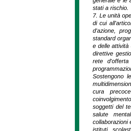
generale e le a
stati a rischio.
7. Le unità ope
di cui all'arti
d'azione, pro
standard organi
e delle attivit
direttive gest
rete d'offerta
programmazion
Sostengono le 
multidimension
cura precoce
coinvolgimento
soggetti del t
salute menta
collaborazioni e
istituti scolas