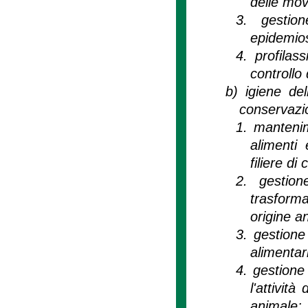
delle mov
3.
gestio
epidemio
4.
profilas
controllo 
b)
igiene de
conservazio
1.
mantenim
alimenti 
filiere d
2.
gestion
trasforma
origine a
3.
gestione 
alimentar
4.
gestione
l'attivit
animale;