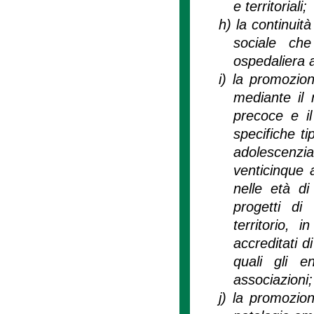
e territoriali;
h)
la continuità
sociale ch
ospedaliera a q
i)
la promozion
mediante il 
precoce e il
specifiche ti
adolescenzia
venticinque a
nelle età di
progetti di
territorio, 
accreditati di
quali gli en
associazioni;
j)
la promozion