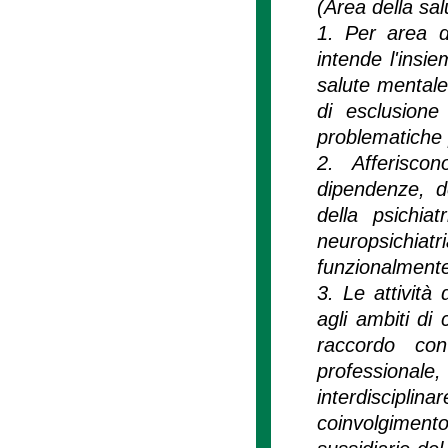
(Area della sa
1. Per area de
intende l'insie
salute mentale 
di esclusione
problematiche
2. Afferiscon
dipendenze, de
della psichiat
neuropsichiat
funzionalmente 
3. Le attività 
agli ambiti di
raccordo con 
professiona
interdiscipli
coinvolgiment