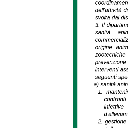
coordinamen
dell'attività
svolta dai dis
3. Il diparti
sanità ani
commercializ
origine ani
zootecniche 
prevenzione 
interventi as
seguenti spec
a)
sanità ani
1.
mantenim
confronti
infettiv
d'allevam
2.
gestione 