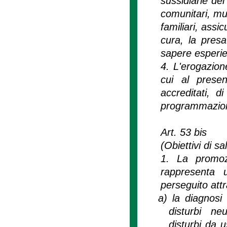
sussidiarie del 
comunitari, mult
familiari, assic
cura, la presa
sapere esperie
4. L'erogazione
cui al presen
accreditati, d
programmazione
Art. 53 bis
(Obiettivi di s
1. La promoz
rappresenta u
perseguito att
a)
la diagnosi 
disturbi neu
disturbi da 