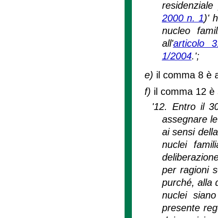
residenziale
2000 n. 1
)' 
nucleo famil
all'
articolo
1/2004
.';
e)
il comma 8 è 
f)
il comma 12 è 
'12. Entro il 3
assegnare le
ai sensi dell
nuclei famil
deliberazione
per ragioni s
purché, alla 
nuclei siano
presente reg