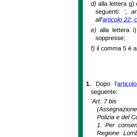
d)
alla lettera g
seguenti:
', a
all'
articolo 22, 
e)
alla lettera
soppresse;
f)
il comma 5 è a
1.
Dopo l'
artico
seguente:
'Art. 7 bis
(Assegnazione e
Polizia e del C
1. Per consent
Regione Lomba