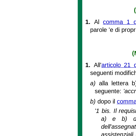
1.
Al
comma 1 del
parole 'e di pro
(
1.
All'
articolo 21 
seguenti modific
a)
alla lettera 
seguente:
'acc
b)
dopo il
comma
'1 bis. Il requi
a) e b) d
dell'assegn
assistenziali