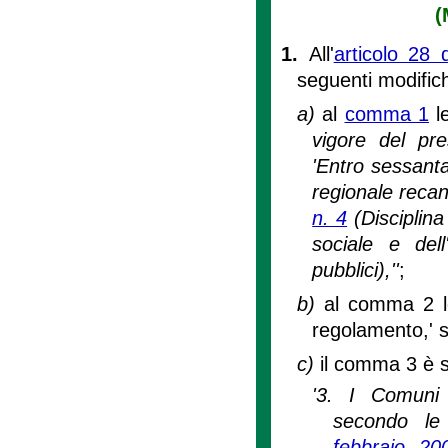
(
1.
All'
articolo 28 
seguenti modific
a)
al
comma 1
l
vigore del pre
'Entro sessanta
regionale recan
n. 4
(Disciplina
sociale e del
pubblici),''
;
b)
al comma 2 le
regolamento,' 
c)
il comma 3 è s
'3. I Comuni 
secondo le
febbraio 20