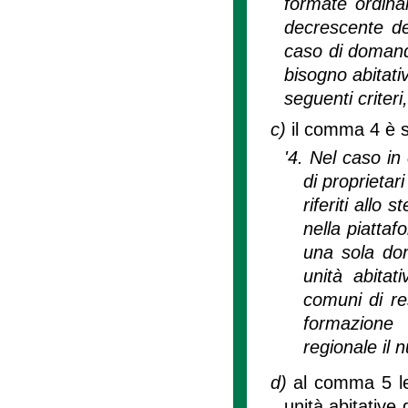
formate ordina
decrescente del
caso di domande
bisogno abitati
seguenti criteri,
c)
il comma 4 è s
'4. Nel caso in 
di proprietar
riferiti allo
nella piattaf
una sola dom
unità abitati
comuni di res
formazione 
regionale il 
d)
al comma 5 le
unità abitative 