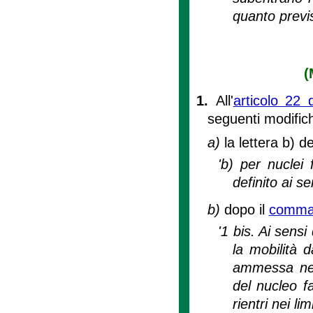
quanto previs
(
1.
All'
articolo 22 
seguenti modific
a)
la lettera b) 
'b) per nuclei 
definito ai se
b)
dopo il
comma
'1 bis. Ai sensi 
la mobilità da
ammessa nel
del nucleo f
rientri nei li