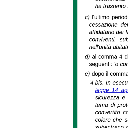
ha trasferito 
c)
l'ultimo peri
cessazione del
affidatario dei 
conviventi, su
nell'unità abitat
d)
al comma 4 dop
seguenti:
'o con
e)
dopo il comma 
'4 bis. In esecu
legge 14 ag
sicurezza e 
tema di prot
convertito c
coloro che s
subentrano n