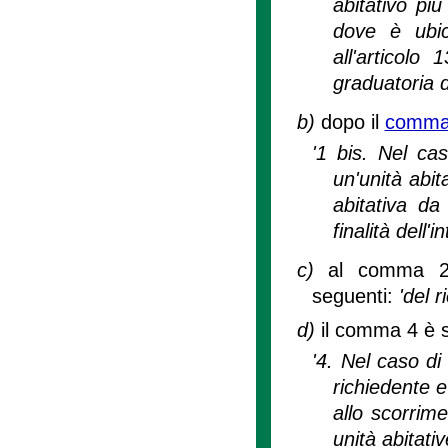
abitativo più
dove è ubica
all'articolo
graduatoria d
b)
dopo il
comma
'1 bis. Nel cas
un'unità abit
abitativa da
finalità dell'i
c)
al comma 2 l
seguenti:
'del r
d)
il comma 4 è s
'4. Nel caso di
richiedente e
allo scorrime
unità abitativ