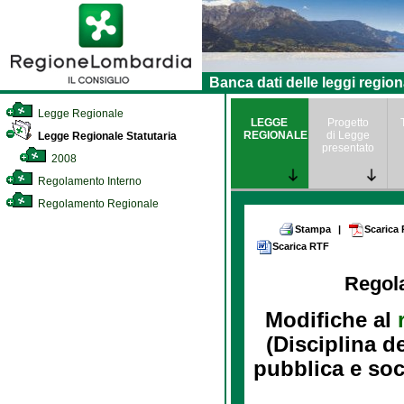
Banca dati delle leggi region
Legge Regionale
LEGGE
Progetto
REGIONALE
di Legge
Legge Regionale Statutaria
presentato
2008
Regolamento Interno
Regolamento Regionale
Stampa
|
Scarica
Scarica RTF
Regol
Modifiche al
(Disciplina d
pubblica e soc