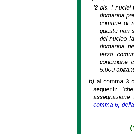
'2 bis. I nucle
domanda per g
comune di re
queste non s
del nucleo fa
domanda nel 
terzo comune
condizione 
5.000 abitanti
b)
al comma 3 do
seguenti:
'ch
assegnazione ai
comma 6, della 
(