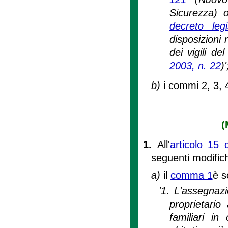
Sicurezza) o
decreto le
disposizioni 
dei vigili de
2003, n. 22
)'
b)
i commi 2, 3, 
(
1.
All'
articolo 15 
seguenti modific
a)
il
comma 1
è s
'1. L'assegnazi
proprietario
familiari in