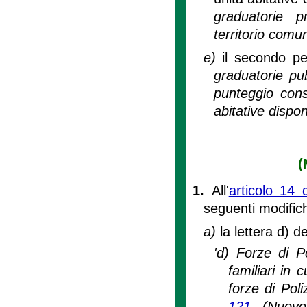
graduatorie p
territorio comun
e)
il secondo p
graduatorie pub
punteggio cons
abitative disponi
(
1.
All'
articolo 14 
seguenti modific
a)
la lettera d) 
'd) Forze di P
familiari in 
forze di Poliz
121
(Nuovo 