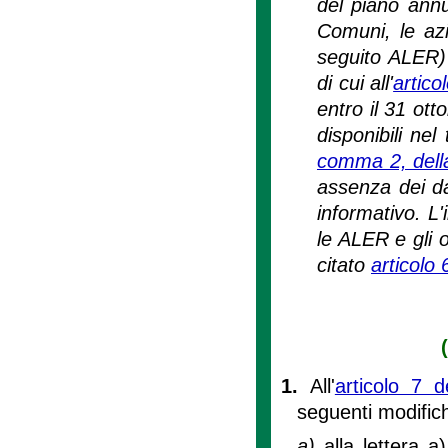
del piano annua
Comuni, le azi
seguito ALER) 
di cui all'
artico
entro il 31 ott
disponibili nel
comma 2, della
assenza dei dat
informativo. L
le ALER e gli o
citato
articolo
1.
All'
articolo 7 
seguenti modific
a)
alla lettera 