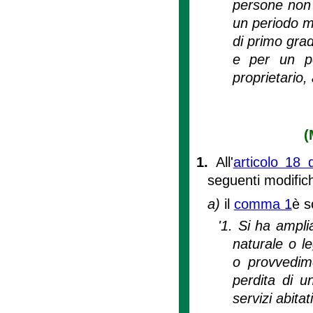
persone non 
un periodo m
di primo grad
e per un pe
proprietario,
(
1.
All'
articolo 18 
seguenti modific
a)
il
comma 1
è s
'1. Si ha ampli
naturale o le
o provvedime
perdita di u
servizi abitati