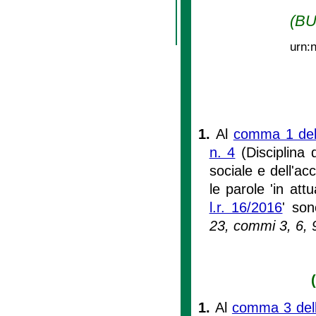
(BU
urn:
1.
Al
comma 1 dell
n. 4
(Disciplina 
sociale e dell'ac
le parole 'in at
l.r. 16/2016
' son
23, commi 3, 6, 
1.
Al
comma 3 dell