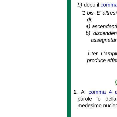
b)
dopo il
comma
'1 bis. E' altr
di:
a)
ascendenti
b)
discenden
assegnatari
1 ter. L'ampl
produce effet
1.
Al
comma 4 del
parole 'o dell
medesimo nucleo 