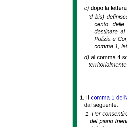
c)
dopo la letter
'd bis) definis
cento delle 
destinare ai 
Polizia e Cor
comma 1, lett
d)
al comma 4 son
territorialment
1.
Il
comma 1 dell'
dal seguente:
'1. Per consentire
del piano trienn