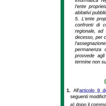
informatica re
l'ente proprie
abitativi pubbl
5. L'ente pro
confronti di c
regionale, ad 
decesso, per ca
l'assegnazione
permanenza di
provvede agli 
termine non su
1.
All'
articolo 9 
seguenti modific
a)
dopo il comma 