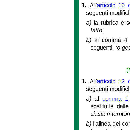
1.
All'
articolo 10 
seguenti modific
a)
la rubrica è s
fatto'
;
b)
al comma 4 do
seguenti:
'o ge
(
1.
All'
articolo 12 
seguenti modific
a)
al
comma 1
sostituite dall
ciascun territo
b)
l'alinea del c