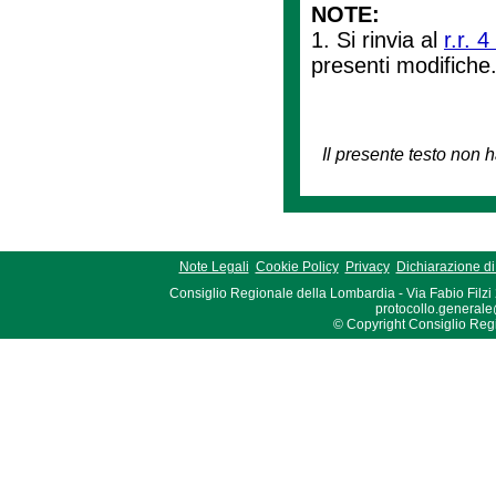
NOTE:
1. Si rinvia al
r.r. 
presenti modifiche
Il presente testo non h
Note Legali
Cookie Policy
Privacy
Dichiarazione di 
Consiglio Regionale della Lombardia - Via Fabio Filzi
protocollo.generale
© Copyright Consiglio Region