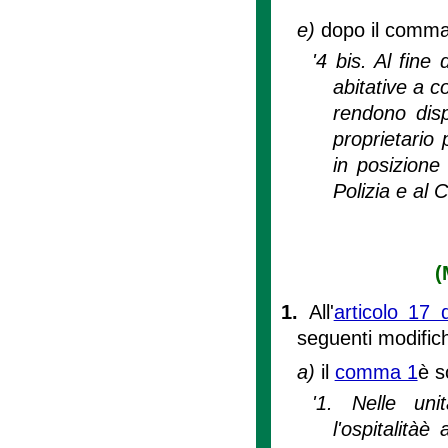
e)
dopo il comma 
'4 bis. Al fine
abitative a c
rendono disp
proprietario 
in posizione 
Polizia e al 
(
1.
All'
articolo 17 
seguenti modific
a)
il
comma 1
è s
'1. Nelle unit
l'ospitalità