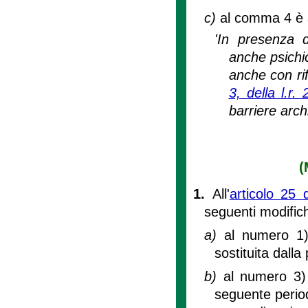
c)
al comma 4 è a
'In presenza d
anche psichic
anche con rif
3, della l.r.
barriere arch
(
1.
All'
articolo 25 
seguenti modific
a)
al numero 1)
sostituita dalla
b)
al numero 3) 
seguente peri