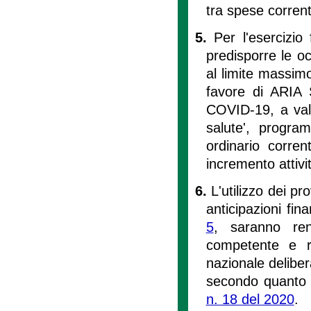
tra spese corrent
5.
Per l'esercizio
predisporre le oc
al limite massimo
favore di ARIA 
COVID-19, a vale
salute', progra
ordinario corre
incremento attivi
6.
L'utilizzo dei pr
anticipazioni fi
5
, saranno rend
competente e r
nazionale deliber
secondo quanto p
n. 18 del 2020
.