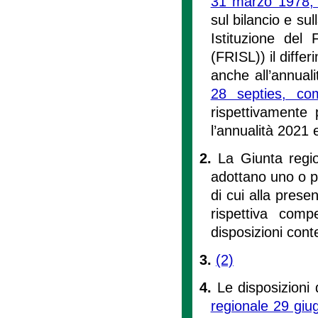
31 marzo 1978, 
sul bilancio e sul
Istituzione del 
(FRISL)) il differ
anche all’annuali
28 septies, co
rispettivamente
l’annualità 2021 
2.
La Giunta regio
adottano uno o pi
di cui alla presen
rispettiva com
disposizioni cont
3.
(2)
4.
Le disposizioni 
regionale 29 giu