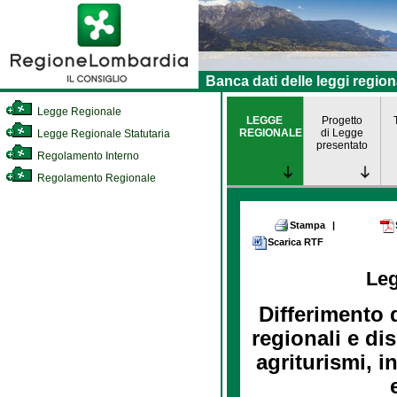
Banca dati delle leggi region
Legge Regionale
LEGGE
Progetto
REGIONALE
di Legge
Legge Regionale Statutaria
presentato
Regolamento Interno
Regolamento Regionale
Stampa
|
Scarica RTF
Le
Differimento d
regionali e di
agriturismi, 