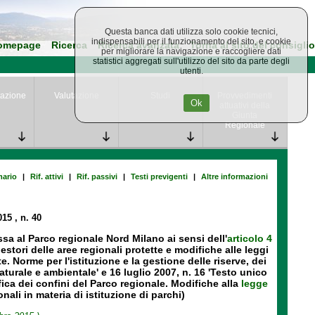
Questa banca dati utilizza solo cookie tecnici,
indispensabili per il funzionamento del sito, e cookie
omepage
Ricerca
Ricerca avanzata
Torna al sito del consiglio
per migliorare la navigazione e raccogliere dati
statistici aggregati sull'utilizzo del sito da parte degli
utenti.
azione
Valutazione
Studi
Provvedimenti
Ok
attuativi della
Giunta
Regionale
ario
|
Rif. attivi
|
Rif. passivi
|
Testi previgenti
|
Altre informazioni
015
, n. 40
a al Parco regionale Nord Milano ai sensi dell'
articolo 4
stori delle aree regionali protette e modifiche alle leggi
. Norme per l'istituzione e la gestione delle riserve, dei
turale e ambientale' e 16 luglio 2007, n. 16 'Testo unico
fica dei confini del Parco regionale. Modifiche alla
legge
nali in materia di istituzione di parchi)