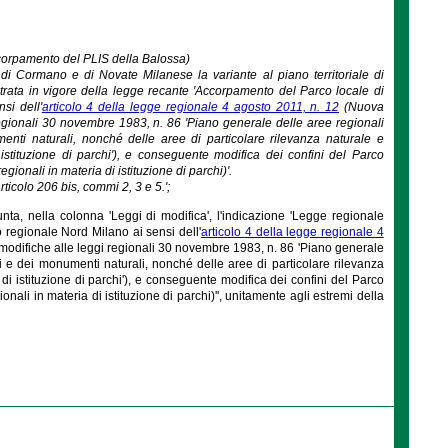
accorpamento del PLIS della Balossa)
i Cormano e di Novate Milanese la variante al piano territoriale di
trata in vigore della legge recante 'Accorpamento del Parco locale di
si dell'
articolo 4 della legge regionale 4 agosto 2011, n. 12
(Nuova
 regionali 30 novembre 1983, n. 86 'Piano generale delle aree regionali
menti naturali, nonché delle aree di particolare rilevanza naturale e
 istituzione di parchi'), e conseguente modifica dei confini del Parco
egionali in materia di istituzione di parchi)'.
ticolo 206 bis, commi 2, 3 e 5.';
nta, nella colonna 'Leggi di modifica', l'indicazione 'Legge regionale
regionale Nord Milano ai sensi dell'
articolo 4 della legge regionale 4
 modifiche alle leggi regionali 30 novembre 1983, n. 86 'Piano generale
chi e dei monumenti naturali, nonché delle aree di particolare rilevanza
 di istituzione di parchi'), e conseguente modifica dei confini del Parco
onali in materia di istituzione di parchi)'', unitamente agli estremi della