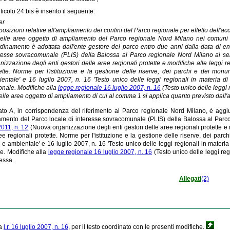
ticolo 24 bis è inserito il seguente:
ter
posizioni relative all'ampliamento dei confini del Parco regionale per effetto dell'
elle aree oggetto di ampliamento del Parco regionale Nord Milano nei comuni d
dinamento è adottata dall'ente gestore del parco entro due anni dalla data di en
resse sovracomunale (PLIS) della Balossa al Parco regionale Nord Milano ai sen
nizzazione degli enti gestori delle aree regionali protette e modifiche alle leggi
ette. Norme per l'istituzione e la gestione delle riserve, dei parchi e dei monu
entale' e 16 luglio 2007, n. 16 'Testo unico delle leggi regionali in materia di
onale. Modifiche alla
legge regionale 16 luglio 2007, n. 16
(Testo unico delle leggi r
elle aree oggetto di ampliamento di cui al comma 1 si applica quanto previsto dall'ar
gato A, in corrispondenza del riferimento al Parco regionale Nord Milano, è aggiu
mento del Parco locale di interesse sovracomunale (PLIS) della Balossa al Parco 
011, n. 12
(Nuova organizzazione degli enti gestori delle aree regionali protette e
ee regionali protette. Norme per l'istituzione e la gestione delle riserve, dei par
 e ambientale' e 16 luglio 2007, n. 16 'Testo unico delle leggi regionali in materia
e. Modifiche alla
legge regionale 16 luglio 2007, n. 16
(Testo unico delle leggi regi
essa.
Allegati
(2)
la
l.r. 16 luglio 2007, n. 16
, per il testo coordinato con le presenti modifiche.