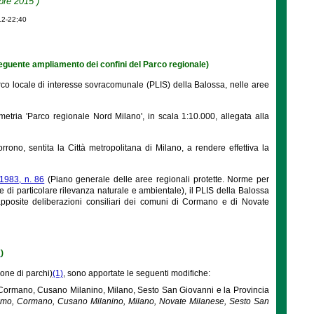
bre 2015 )
12-22;40
eguente ampliamento dei confini del Parco regionale)
rco locale di interesse sovracomunale (PLIS) della Balossa, nelle aree
metria 'Parco regionale Nord Milano', in scala 1:10.000, allegata alla
rono, sentita la Città metropolitana di Milano, a rendere effettiva la
1983, n. 86
(Piano generale delle aree regionali protette. Norme per
ee di particolare rilevanza naturale e ambientale), il PLIS della Balossa
 apposite deliberazioni consiliari dei comuni di Cormano e di Novate
7
)
ione di parchi)
(1)
, sono apportate le seguenti modifiche:
o, Cormano, Cusano Milanino, Milano, Sesto San Giovanni e la Provincia
alsamo, Cormano, Cusano Milanino, Milano, Novate Milanese, Sesto San