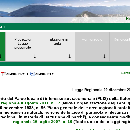
H
ali
Progetto di
Trattazione in
Monitoraggio
Rendicont
Legge
aula
presentato
Somm
Scarica PDF
|
Scarica RTF
Legge Regionale
22 dicembre 2
o del Parco locale di interesse sovracomunale (PLIS) della Baloss
 regionale 4 agosto 2011, n. 12
(Nuova organizzazione degli enti ge
30 novembre 1983, n. 86 'Piano generale delle aree regionali protette
ei monumenti naturali, nonché delle aree di particolare rilevanza na
 regionali in materia di istituzione di parchi'), e conseguente modi
regionale 16 luglio 2007, n. 16
(Testo unico delle leggi regio