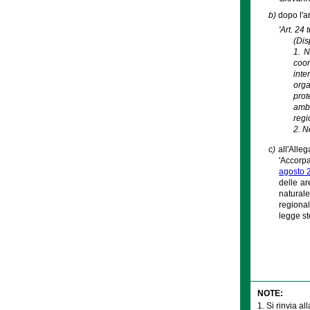
b)
dopo l'ar
'Art. 24 
(Dis
1. N
coor
inte
orga
prot
ambi
regi
2. N
c)
all'Alle
'Accorpa
agosto 2
delle ar
naturale
regional
legge st
NOTE:
1. Si rinvia al