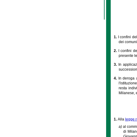
1.
I confini d
dei comuni 
2.
I confini d
presente le
3.
In applica
successione
4.
In deroga a
l'istituzio
resta indi
Milanese, e
1.
Alla
legge r
a)
al comma
di Milan
Giovanni