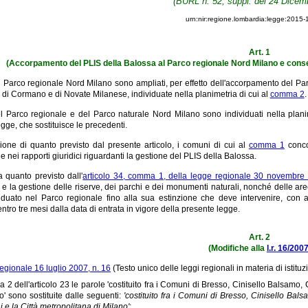
(BURL n. 52, suppl. del 24 Dicem
urn:nir:regione.lombardia:legge:2015-
Art. 1
(Accorpamento del PLIS della Balossa al Parco regionale Nord Milano e cons
el Parco regionale Nord Milano sono ampliati, per effetto dell'accorpamento del Pa
di Cormano e di Novate Milanese, individuate nella planimetria di cui al
comma 2
.
el Parco regionale e del Parco naturale Nord Milano sono individuati nella plani
gge, che sostituisce le precedenti.
zione di quanto previsto dal presente articolo, i comuni di cui al
comma 1
concor
 nei rapporti giuridici riguardanti la gestione del PLIS della Balossa.
 quanto previsto dall'
articolo 34, comma 1, della legge regionale 30 novembre 
ne e la gestione delle riserve, dei parchi e dei monumenti naturali, nonché delle ar
viduato nel Parco regionale fino alla sua estinzione che deve intervenire, con
ntro tre mesi dalla data di entrata in vigore della presente legge.
Art. 2
(Modifiche alla
l.r. 16/200
egionale 16 luglio 2007, n. 16
(Testo unico delle leggi regionali in materia di istituz
 2 dell'articolo 23 le parole 'costituito fra i Comuni di Bresso, Cinisello Balsam
o' sono sostituite dalle seguenti:
'costituito fra i Comuni di Bresso, Cinisello B
 e la Città metropolitana di Milano'
;