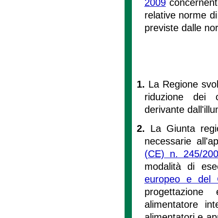
2009
concernente 
relative norme di
previste dalle n
1.
La Regione svolg
riduzione dei 
derivante dall'il
2.
La Giunta regi
necessarie all'a
(CE) n. 245/20
modalità di es
europeo e del C
progettazione
alimentatore in
alimentatori e ap