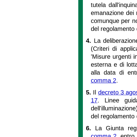
tutela dall'inqui
emanazione dei ri
comunque per non
del regolamento di
4.
La deliberazion
(Criteri di appl
'Misure urgenti i
esterna e di lott
alla data di ent
comma 2
.
5.
Il
decreto 3 ago
17
. Linee guid
dell'illuminazione
del regolamento di
6.
La Giunta regi
comma 2
, entro