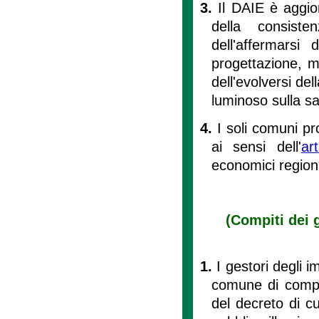
3.
Il DAIE è aggior
della consiste
dell'affermarsi
progettazione, m
dell'evolversi del
luminoso sulla sal
4.
I soli comuni pr
ai sensi dell'
ar
economici regiona
(Compiti dei 
1.
I gestori degli 
comune di compe
del decreto di cui