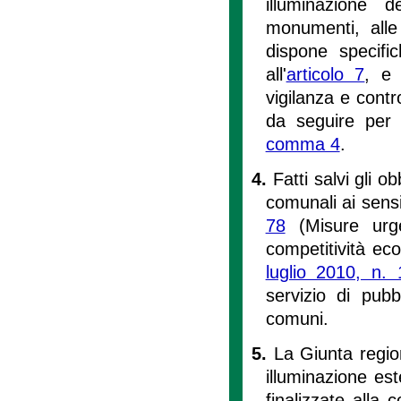
illuminazione de
monumenti, alle 
dispone specifi
all'
articolo 7
, e 
vigilanza e contr
da seguire per g
comma 4
.
4.
Fatti salvi gli o
comunali ai sensi
78
(Misure urgen
competitività ec
luglio 2010, n.
servizio di pubb
comuni.
5.
La Giunta regio
illuminazione es
finalizzate alla 