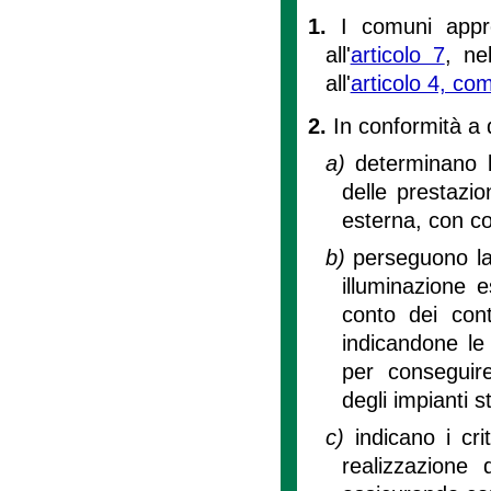
1.
I comuni appr
all'
articolo 7
, ne
all'
articolo 4, c
2.
In conformità a 
a)
determinano l
delle prestazio
esterna, con c
b)
perseguono la 
illuminazione e
conto dei cont
indicandone le 
per conseguire
degli impianti s
c)
indicano i cri
realizzazione 