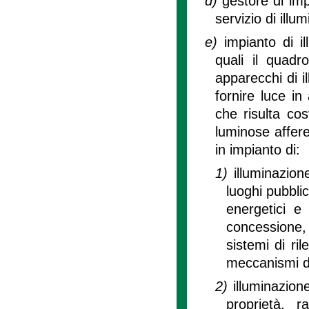
d)
gestore di imp
servizio di illu
e)
impianto di i
quali il quadro
apparecchi di i
fornire luce in
che risulta cos
luminose affere
in impianto di:
1)
illuminazion
luoghi pubblic
energetici e
concessione,
sistemi di ri
meccanismi di
2)
illuminazione
proprietà, 