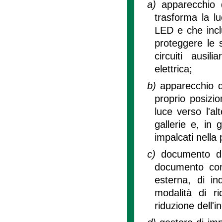
a)
apparecchio d
trasforma la l
LED e che inclu
proteggere le 
circuiti ausil
elettrica;
b)
apparecchio di
proprio posizi
luce verso l'alt
gallerie e, in
impalcati nella
c)
documento di 
documento comu
esterna, di ind
modalità di ri
riduzione dell'i