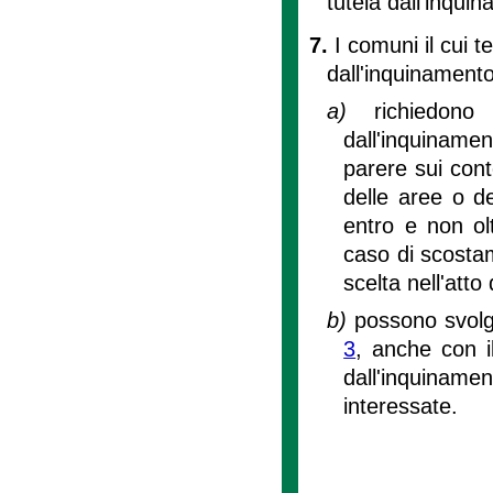
tutela dall'inqui
7.
I comuni il cui te
dall'inquinament
a)
richiedon
dall'inquiname
parere sui cont
delle aree o de
entro e non olt
caso di scostam
scelta nell'att
b)
possono svolger
3
, anche con il
dall'inquiname
interessate.