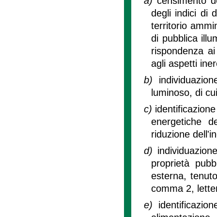
a)
censimento del
degli indici di
territorio ammin
di pubblica illu
rispondenza ai 
agli aspetti iner
b)
individuazion
luminoso, di cui 
c)
identificazione
energetiche de
riduzione dell'
d)
individuazion
proprietà pubbl
esterna, tenuto
comma 2, letter
e)
identificazio