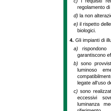
c)
i requisiti r
regolamento di c
d)
la non alteraz
e)
il rispetto dell
biologici.
4.
Gli impianti di i
a)
rispondono 
garantiscono eff
b)
sono provvist
luminoso eme
compatibilment
legate all'uso d
c)
sono realizza
eccessivi sov
luminanza med
riferimento.