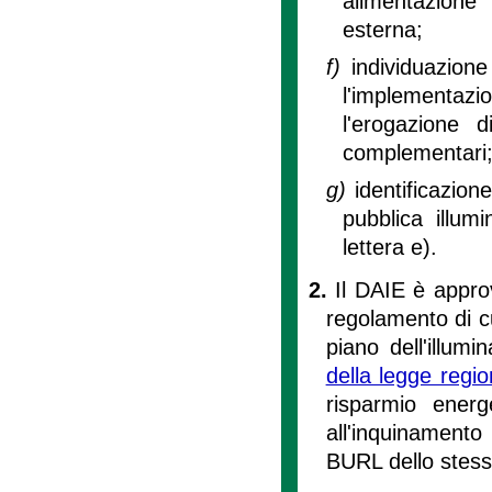
alimentazione 
esterna;
f)
individuazion
l'implementazio
l'erogazione d
complementari
g)
identificazion
pubblica illum
lettera e).
2.
Il DAIE è approv
regolamento di cu
piano dell'illumin
della legge regi
risparmio energ
all'inquinamento
BURL dello stes