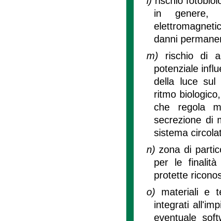
l)
rischio fotobiol
in genere, 
elettromagneti
danni permanen
m)
rischio di a
potenziale infl
della luce su
ritmo biologico
che regola mol
secrezione di 
sistema circola
n)
zona di partic
per le finalit
protette riconos
o)
materiali e 
integrati all'i
eventuale softw