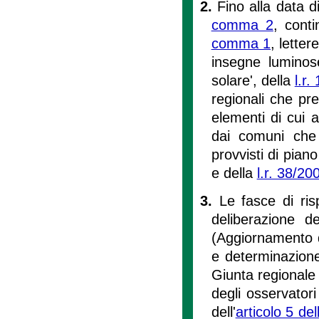
2.
Fino alla data d
comma 2
, conti
comma 1
, letter
insegne luminos
solare', della
l.r.
regionali che pr
elementi di cui al
dai comuni che 
provvisti di pian
e della
l.r. 38/20
3.
Le fasce di ris
deliberazione 
(Aggiornamento d
e determinazione 
Giunta regionale
degli osservatori
dell'
articolo 5 del