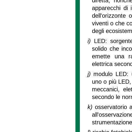
diretta, nonch
apparecchi di i
dell'orizzonte
viventi o che c
degli ecosistem
i)
LED: sorgente
solido che inc
emette una ra
elettrica seco
j)
modulo LED: u
uno o più LED, 
meccanici, elet
secondo le no
k)
osservatorio a
all'osservazio
strumentazione 