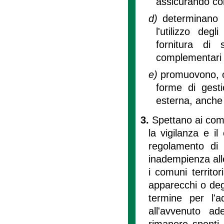
assicurando com
d)
determinano 
l'utilizzo deg
fornitura di 
complementari a
e)
promuovono, ov
forme di gesti
esterna, anche 
3.
Spettano ai comu
la vigilanza e il
regolamento di c
inadempienza alle 
i comuni territo
apparecchi o degl
termine per l'a
all'avvenuto a
rimanere spenti o