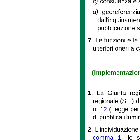
c)
consulenza e su
d)
georeferenzi
dall'inquinam
pubblicazione s
7.
Le funzioni e le
ulteriori oneri a 
(Implementazione
1.
La Giunta regi
regionale (SIT) di 
n. 12
(Legge per il
di pubblica illum
2.
L'individuazione
comma 1
, le s