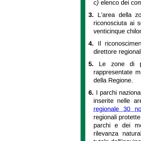
c)
elenco dei comu
3.
L'area della zo
riconosciuta ai 
venticinque chilo
4.
Il riconoscime
direttore regiona
5.
Le zone di pa
rappresentate me
della Regione.
6.
I parchi naziona
inserite nelle ar
regionale 30 n
regionali protette
parchi e dei mo
rilevanza natura