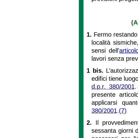
(A
1.
Fermo restando l'o
località sismich
sensi dell'
artico
lavori senza prev
1 bis.
L’autorizza
edifici tiene luogo
d.p.r. 380/2001
.
presente articol
applicarsi quant
380/2001
.
(7)
2.
Il provvedimen
sessanta giorni d