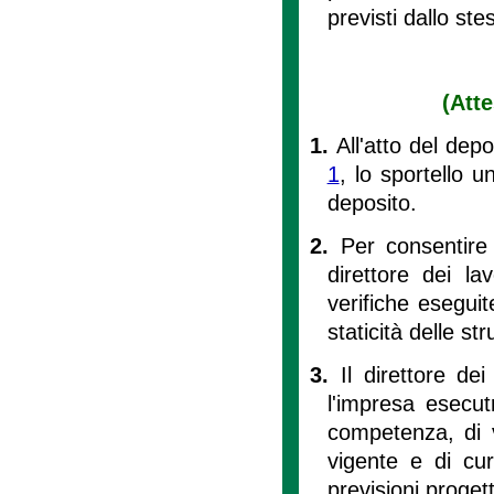
previsti dallo ste
(Att
1.
All'atto del dep
1
, lo sportello u
deposito.
2.
Per consentire 
direttore dei la
verifiche eseguite
staticità delle str
3.
Il direttore de
l'impresa esecut
competenza, di v
vigente e di cu
previsioni progett