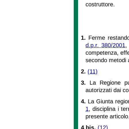
costruttore.
1.
Ferme restando 
d.p.r. 380/2001
,
competenza, effet
secondo metodi 
2.
(11)
3.
La Regione può
autorizzati dai c
4.
La Giunta region
1
, disciplina i te
presente articolo
4 bis.
(12)