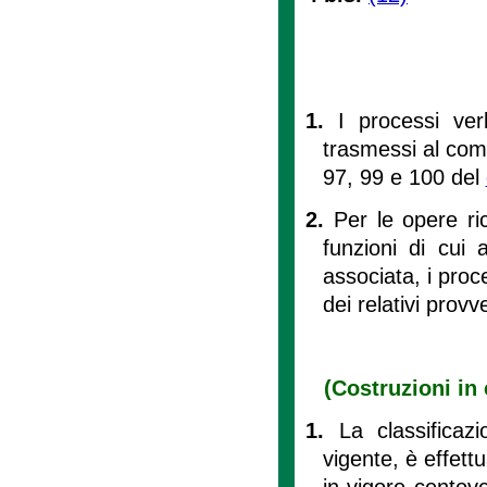
1.
I processi verb
trasmessi al comu
97, 99 e 100 del
2.
Per le opere ric
funzioni di cui 
associata, i proc
dei relativi provv
(Costruzioni in
1.
La classificaz
vigente, è effett
in vigore centove