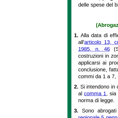
delle spese del bi
(Abrogaz
1.
Alla data di eff
all'
articolo 13,
1985, n. 46
(Sn
costruzioni in zo
applicarsi ai pr
conclusione, fatt
commi da 1 a 7, 
2.
Si intendono in 
al
comma 1
, sia
norma di legge.
3.
Sono abrogati
regionale 5 genn