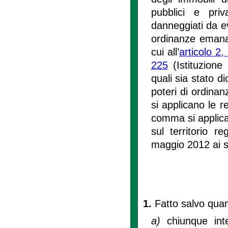
pubblici e priva
danneggiati da ev
ordinanze emanate
cui all’
articolo 2
225
(Istituzione 
quali sia stato di
poteri di ordinanz
si applicano le re
comma si applican
sul territorio r
maggio 2012 ai sen
1.
Fatto salvo quan
a)
chiunque int