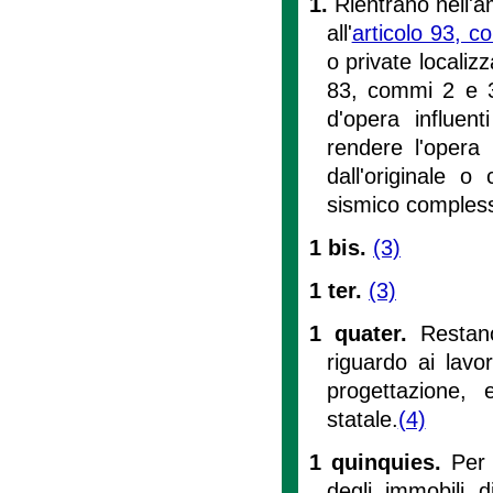
1.
Rientrano nell'am
all'
articolo 93, c
o private localizz
83, commi 2 e 
d'opera influent
rendere l'opera 
dall'originale 
sismico compless
1 bis.
(3)
1 ter.
(3)
1 quater.
Restan
riguardo ai lavo
progettazione,
statale.
(4)
1 quinquies.
Per 
degli immobili d