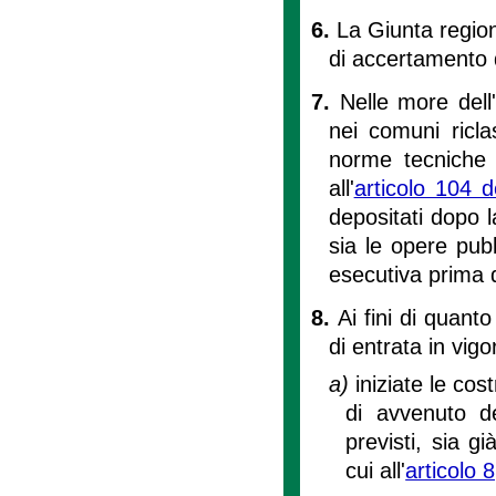
6.
La Giunta region
di accertamento d
7.
Nelle more dell
nei comuni ricla
norme tecniche 
all'
articolo 104 d
depositati dopo l
sia le opere pub
esecutiva prima 
8.
Ai fini di quanto
di entrata in vig
a)
iniziate le cos
di avvenuto de
previsti, sia g
cui all'
articolo