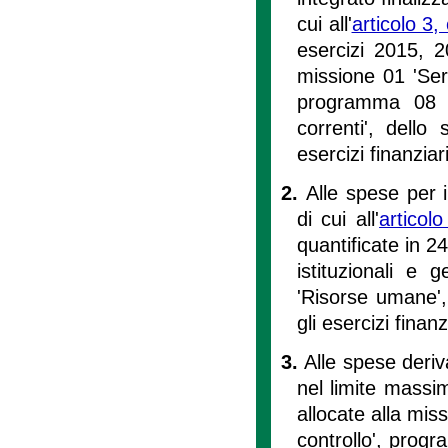
cui all'
articolo 3
esercizi 2015, 2
missione 01 'Servi
programma 08 'S
correnti', dello
esercizi finanzia
2.
Alle spese per i
di cui all'
artico
quantificate in 2
istituzionali e 
'Risorse umane', 
gli esercizi finan
3.
Alle spese deriva
nel limite massim
allocate alla miss
controllo', progr