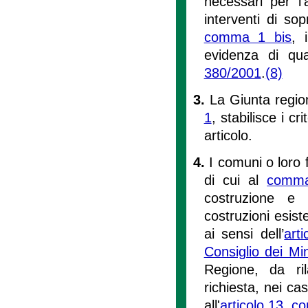
necessari per l'
interventi di sop
comma 1 bis
, 
evidenza di qua
380/2001
.
(8)
3.
La Giunta region
1
, stabilisce i cr
articolo.
4.
I comuni o loro f
di cui al
comm
costruzione e
costruzioni esiste
ai sensi dell’
art
Consiglio dei Mi
Regione, da ril
richiesta, nei cas
all'
articolo 13, 