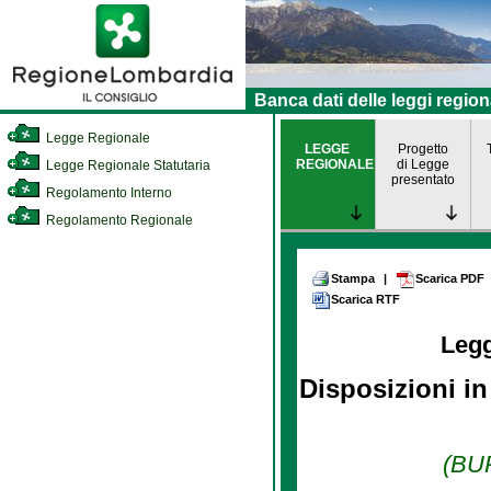
Banca dati delle leggi region
Legge Regionale
LEGGE
Progetto
REGIONALE
di Legge
Legge Regionale Statutaria
presentato
Regolamento Interno
Regolamento Regionale
Stampa
|
Scarica PDF
Scarica RTF
Leg
Disposizioni in
(BUR