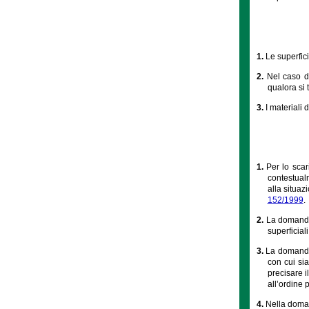
1.
Le superfici
2.
Nel caso di
qualora si t
3.
I materiali 
1.
Per lo scar
contestualm
alla situaz
152/1999
.
2.
La domanda 
superficial
3.
La domanda 
con cui sia
precisare i
all’ordine p
4.
Nella doman