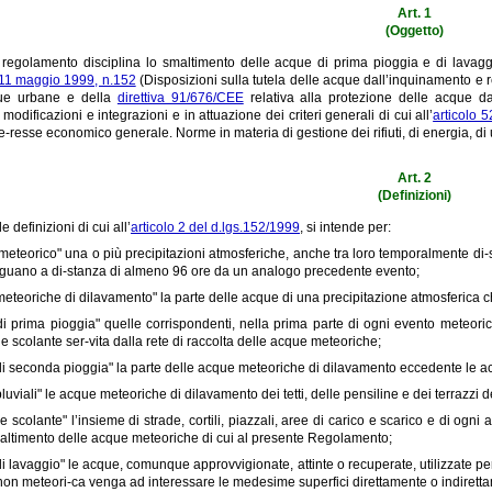
Art. 1
(Oggetto)
e regolamento disciplina lo smaltimento delle acque di prima pioggia e di lavaggi
o 11 maggio 1999, n.152
(Disposizioni sulla tutela delle acque dall’inquinamento e
lue urbane e della
direttiva 91/676/CEE
relativa alla protezione delle acque dal
modificazioni e integrazioni e in attuazione dei criteri generali di cui all’
articolo 
nte-resse economico generale. Norme in materia di gestione dei rifiuti, di energia, di ut
Art. 2
(Definizioni)
e definizioni di cui all’
articolo 2 del d.lgs.152/1999
, si intende per:
meteorico" una o più precipitazioni atmosferiche, anche tra loro temporalmente di-s
eguano a di-stanza di almeno 96 ore da un analogo precedente evento;
eteoriche di dilavamento" la parte delle acque di una precipitazione atmosferica che
i prima pioggia" quelle corrispondenti, nella prima parte di ogni evento meteoric
ie scolante ser-vita dalla rete di raccolta delle acque meteoriche;
i seconda pioggia" la parte delle acque meteoriche di dilavamento eccedente le ac
uviali" le acque meteoriche di dilavamento dei tetti, delle pensiline e dei terrazzi deg
ie scolante" l’insieme di strade, cortili, piazzali, aree di carico e scarico e di ogni
altimento delle acque meteoriche di cui al presente Regolamento;
i lavaggio" le acque, comunque approvvigionate, attinte o recuperate, utilizzate per il
non meteori-ca venga ad interessare le medesime superfici direttamente o indirett