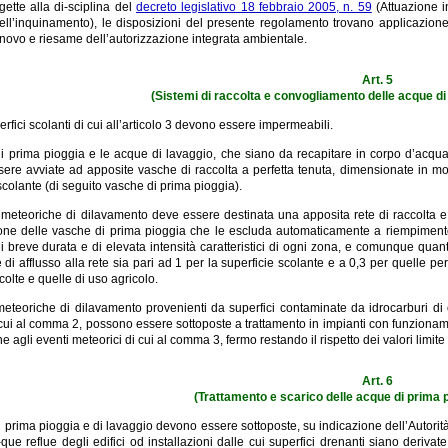
ggette alla di-sciplina del
decreto legislativo 18 febbraio 2005, n. 59
(Attuazione i
dell’inquinamento), le disposizioni del presente regolamento trovano applicazione
innovo e riesame dell’autorizzazione integrata ambientale.
Art. 5
(Sistemi di raccolta e convogliamento delle acque di 
erfici scolanti di cui all’articolo 3 devono essere impermeabili.
 prima pioggia e le acque di lavaggio, che siano da recapitare in corpo d’acqua su
ere avviate ad apposite vasche di raccolta a perfetta tenuta, dimensionate in 
scolante (di seguito vasche di prima pioggia).
meteoriche di dilavamento deve essere destinata una apposita rete di raccolta e
one delle vasche di prima pioggia che le escluda automaticamente a riempimento
i breve durata e di elevata intensità caratteristici di ogni zona, e comunque quan
e di afflusso alla rete sia pari ad 1 per la superficie scolante e a 0,3 per quelle 
ncolte e quelle di uso agricolo.
teoriche di dilavamento provenienti da superfici contaminate da idrocarburi di o
cui al comma 2, possono essere sottoposte a trattamento in impianti con funzioname
 agli eventi meteorici di cui al comma 3, fermo restando il rispetto dei valori limite
Art. 6
(Trattamento e scarico delle acque di prima p
 prima pioggia e di lavaggio devono essere sottoposte, su indicazione dell’Autorit
-que reflue degli edifici od installazioni dalle cui superfici drenanti siano derivate,