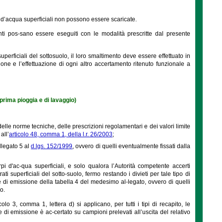
i d’acqua superficiali non possono essere scaricate.
 pos-sano essere eseguiti con le modalità prescritte dal presente
perficiali del sottosuolo, il loro smaltimento deve essere effettuato in
ne e l’effettuazione di ogni altro accertamento ritenuto funzionale a
 prima pioggia e di lavaggio)
delle norme tecniche, delle prescrizioni regolamentari e dei valori limite
all’
articolo 48, comma 1, della l.r. 26/2003
;
allegato 5 al
d.lgs. 152/1999
, ovvero di quelli eventualmente fissati dalla
i d'ac-qua superficiali, e solo qualora l’Autorità competente accerti
rati superficiali del sotto-suolo, fermo restando i divieti per tale tipo di
te di emissione della tabella 4 del medesimo al-legato, ovvero di quelli
o.
olo 3, comma 1, lettera d) si applicano, per tutti i tipi di recapito, le
ite di emissione è ac-certato su campioni prelevati all’uscita del relativo