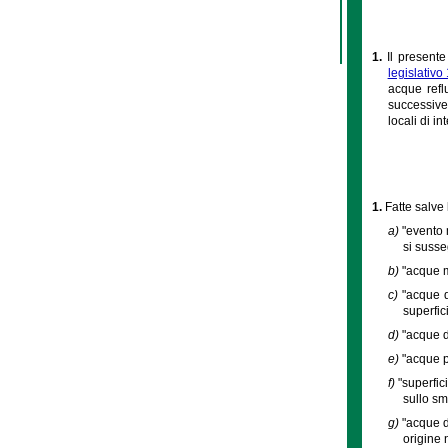
1.
Il present
legislativ
acque ref
successive 
locali di i
1.
Fatte salve l
a)
"evento 
si suss
b)
"acque m
c)
"acque d
superfic
d)
"acque d
e)
"acque pl
f)
"superfic
sullo sm
g)
"acque d
origine 