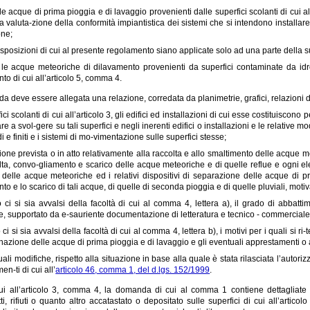
le acque di prima pioggia e di lavaggio provenienti dalle superfici scolanti di cui all’
a valuta-zione della conformità impiantistica dei sistemi che si intendono installa
one;
sposizioni di cui al presente regolamento siano applicate solo ad una parte della su-p
le acque meteoriche di dilavamento provenienti da superfici contaminate da idroc
nto di cui all’articolo 5, comma 4.
a deve essere allegata una relazione, corredata da planimetrie, grafici, relazioni d
ici scolanti di cui all’articolo 3, gli edifici ed installazioni di cui esse costituiscon
re a svol-gere su tali superfici e negli inerenti edifici o installazioni e le relative 
i e finiti e i sistemi di mo-vimentazione sulle superfici stesse;
zione prevista o in atto relativamente alla raccolta e allo smaltimento delle acque me
lta, convo-gliamento e scarico delle acque meteoriche e di quelle reflue e ogni elem
 delle acque meteoriche ed i relativi dispositivi di separazione delle acque di p
nto e lo scarico di tali acque, di quelle di seconda pioggia e di quelle pluviali, mot
 ci si sia avvalsi della facoltà di cui al comma 4, lettera a), il grado di abbatti
re, supportato da e-sauriente documentazione di letteratura e tecnico - commerciale
 ci si sia avvalsi della facoltà di cui al comma 4, lettera b), i motivi per i quali si
azione delle acque di prima pioggia e di lavaggio e gli eventuali apprestamenti o a
uali modifiche, rispetto alla situazione in base alla quale è stata rilasciata l’autor
en-ti di cui all’
articolo 46, comma 1, del d.lgs. 152/1999
.
cui all’articolo 3, comma 4, la domanda di cui al comma 1 contiene dettagliate in
ti, rifiuti o quanto altro accatastato o depositato sulle superfici di cui all’arti