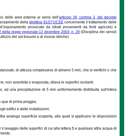
o delle aree esterne ai sensi dell’
articolo 39, comma 3, del decreto
 recepimento della
direttiva 91/271/CEE
concernente il trattamento delle
l’inquinamento provocato da nitrati provenienti da fonti agricole) e
52 della legge regionale 12 dicembre 2003, n. 26
(Disciplina dei servizi
ilizzo del sot-tosuolo e di risorse idriche).
tanziate, di altezza complessiva di almeno 5 mm, che si verifichi o che
, non assorbita o evaporata, dilava le superfici scolanti;
o, ad una precipitazione di 5 mm uniformemente distribuita sull'intera
-que di prima pioggia;
li edifici e delle installazioni;
 altra analoga superficie scoperta, alle quali si applicano le disposizioni
 lavaggio delle superfici di cui alla lettera f) e qualsiasi altra acqua di
amente;