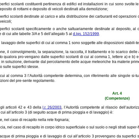
erfici scolanti costituenti pertinenza di edifici ed installazioni in cui sono svolte le
deposito di rottami e deposito di veicoli destinati alla demolizione;
perfici scolanti destinate al carico e alla distribuzione dei carburanti ed operazioni
veicoli;
perfici scolanti specificamente o anche saltuariamente destinate al deposito, al 
 di cui alle tabelle 3/A e 5 dell’allegato 5 al
d.lgs. 152/1999
.
 lavaggio delle superfici di cui al comma 1 sono soggette alle disposizioni stabili-
ne, il coinvolgimento, la separazione, la raccolta, il trattamento e lo scarico del
 qualora pro-vengano dalle superfici scolanti di cui al comma 1, lettere a) e b) e
 in soluzione, derivante dal percolamento delle acque meteoriche tra materie prime, pro
o sulle superfici stesse.
 cui al comma 3 l’Autorità competente determina, con riferimento alle singole si-t
izioni del pre-sente regolamento.
Art. 4
(Competenze)
gli articoli 42 e 43 della
l.r. 26/2003
, l’Autorità competente al rilascio dell’autor
i cui all’articolo 3 (di seguito acque di prima pioggia e di lavaggio) è:
e, nel caso di recapito nella rete fognaria;
cia, nel caso di recapito in corpo idrico superficiale o sul suolo o negli strati super-f
acque di prima pioggia e di lavaggio di cui all’articolo 3 provengano da superfici sco