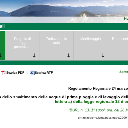
H
ali
Progetto di
Trattazione in
Monitoraggio
Rendicont
Legge
aula
presentato
Somm
Scarica PDF
|
Scarica RTF
Regolamento Regionale
24 marz
a dello smaltimento delle acque di prima pioggia e di lavaggio dell
lettera a) della legge regionale 12 di
(BURL n. 13, 1° suppl. ord. del 28 
urn:nir:regione.lombardia:legge:2006