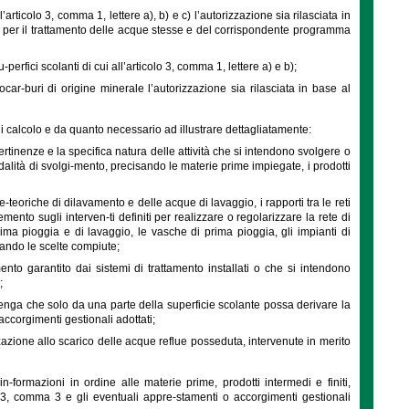
articolo 3, comma 1, lettere a), b) e c) l’autorizzazione sia rilasciata in
re per il trattamento delle acque stesse e del corrispondente programma
erfici scolanti di cui all’articolo 3, comma 1, lettere a) e b);
ar-buri di origine minerale l’autorizzazione sia rilasciata in base al
i calcolo e da quanto necessario ad illustrare dettagliatamente:
o pertinenze e la specifica natura delle attività che si intendono svolgere o
modalità di svolgi-mento, precisando le materie prime impiegate, i prodotti
-teoriche di dilavamento e delle acque di lavaggio, i rapporti tra le reti
ento sugli interven-ti definiti per realizzare o regolarizzare la rete di
rima pioggia e di lavaggio, le vasche di prima pioggia, gli impianti di
ivando le scelte compiute;
mento garantito dai sistemi di trattamento installati o che si intendono
;
 ri-tenga che solo da una parte della superficie scolante possa derivare la
ccorgimenti gestionali adottati;
izzazione allo scarico delle acque reflue posseduta, intervenute in merito
-formazioni in ordine alle materie prime, prodotti intermedi e finiti,
colo 3, comma 3 e gli eventuali appre-stamenti o accorgimenti gestionali