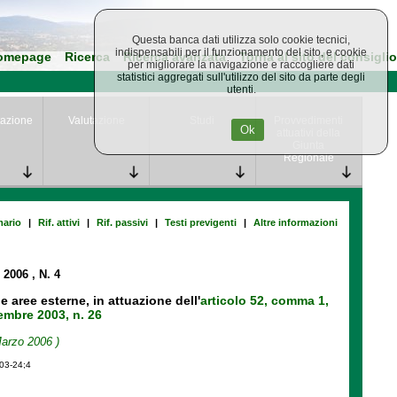
Questa banca dati utilizza solo cookie tecnici,
indispensabili per il funzionamento del sito, e cookie
omepage
Ricerca
Ricerca avanzata
Torna al sito del consiglio
per migliorare la navigazione e raccogliere dati
statistici aggregati sull'utilizzo del sito da parte degli
utenti.
azione
Valutazione
Studi
Provvedimenti
Ok
attuativi della
Giunta
Regionale
ario
|
Rif. attivi
|
Rif. passivi
|
Testi previgenti
|
Altre informazioni
o 2006
, N. 4
e aree esterne, in attuazione dell'
articolo 52, comma 1,
cembre 2003, n. 26
Marzo 2006 )
-03-24;4