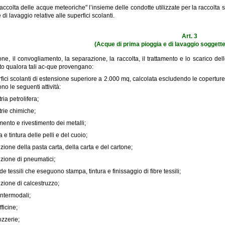
 raccolta delle acque meteoriche" l’insieme delle condotte utilizzate per la raccol
 di lavaggio relative alle superfici scolanti.
Art. 3
(Acque di prima pioggia e di lavaggio soggett
ne, il convogliamento, la separazione, la raccolta, il trattamento e lo scarico de
o qualora tali ac-que provengano:
fici scolanti di estensione superiore a 2.000 mq, calcolata escludendo le coperture e 
ono le seguenti attività:
ria petrolifera;
trie chimiche;
amento e rivestimento dei metalli;
 e tintura delle pelli e del cuoio;
zione della pasta carta, della carta e del cartone;
zione di pneumatici;
de tessili che eseguono stampa, tintura e finissaggio di fibre tessili;
zione di calcestruzzo;
intermodali;
fficine;
ozzerie;