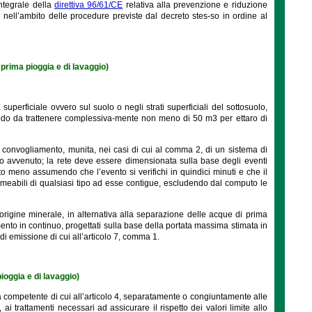
ntegrale della
direttiva 96/61/CE
relativa alla prevenzione e riduzione
 nell’ambito delle procedure previste dal decreto stes-so in ordine al
prima pioggia e di lavaggio)
perficiale ovvero sul suolo o negli strati superficiali del sottosuolo,
modo da trattenere complessiva-mente non meno di 50 m3 per ettaro di
 convogliamento, munita, nei casi di cui al comma 2, di un sistema di
 avvenuto; la rete deve essere dimensionata sulla base degli eventi
to meno assumendo che l’evento si verifichi in quindici minuti e che il
permeabili di qualsiasi tipo ad esse contigue, escludendo dal computo le
rigine minerale, in alternativa alla separazione delle acque di prima
nto in continuo, progettati sulla base della portata massima stimata in
 di emissione di cui all’articolo 7, comma 1.
ioggia e di lavaggio)
à competente di cui all’articolo 4, separatamente o congiuntamente alle
 ai trattamenti necessari ad assicurare il rispetto dei valori limite allo