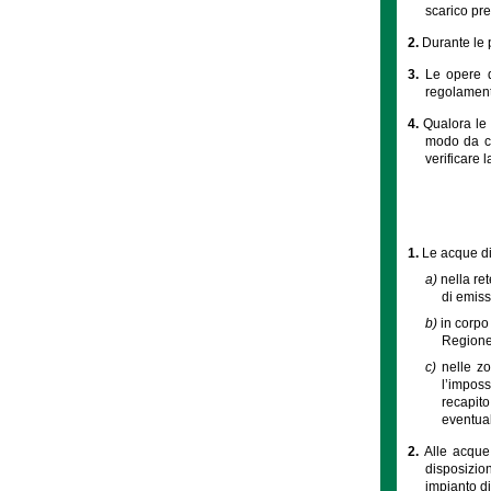
scarico pres
2.
Durante le 
3.
Le opere d
regolament
4.
Qualora le 
modo da co
verificare l
1.
Le acque di
a)
nella re
di emiss
b)
in corpo 
Regione 
c)
nelle zo
l’imposs
recapito
eventual
2.
Alle acque 
disposizion
impianto di