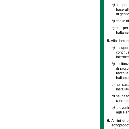
a)
che per 
base all
di gesti
b)
che le di
c)
che per 
trattame
5.
Alla domand
a)
le superf
continua
intermed
b)
la situa
di racco
raccolta
trattame
c)
nel caso
installa
d)
nel caso
contamin
e)
le event
agli elem
6.
Ai fini di 
sottoprodot