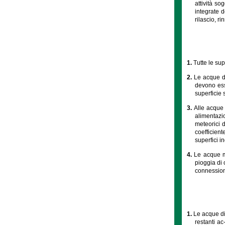
attività so
integrate 
rilascio, r
1.
Tutte le sup
2.
Le acque di
devono ess
superficie 
3.
Alle acque 
alimentazi
meteorici d
coefficient
superfici i
4.
Le acque me
pioggia di 
connessione
1.
Le acque di
restanti ac