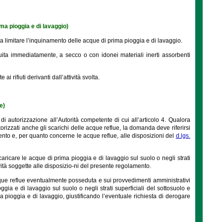
ma pioggia e di lavaggio)
 da limitare l’inquinamento delle acque di prima pioggia e di lavaggio.
guita immediatamente, a secco o con idonei materiali inerti assorbenti
 rifiuti derivanti dall’attività svolta.
e)
 autorizzazione all’Autorità competente di cui all’articolo 4. Qualora
izzati anche gli scarichi delle acque reflue, la domanda deve riferirsi
ento e, per quanto concerne le acque reflue, alle disposizioni del
d.lgs.
aricare le acque di prima pioggia e di lavaggio sul suolo o negli strati
ività soggette alle disposizio-ni del presente regolamento.
cque reflue eventualmente posseduta e sui provvedimenti amministrativi
gia e di lavaggio sul suolo o negli strati superficiali del sottosuolo e
ma pioggia e di lavaggio, giustificando l’eventuale richiesta di derogare