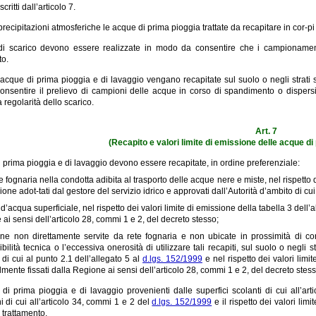
critti dall’articolo 7.
precipitazioni atmosferiche le acque di prima pioggia trattate da recapitare in cor-p
i scarico devono essere realizzate in modo da consentire che i campionamenti
o.
acque di prima pioggia e di lavaggio vengano recapitate sul suolo o negli strati su
nsentire il prelievo di campioni delle acque in corso di spandimento o dispersio
a regolarità dello scarico.
Art. 7
(Recapito e valori limite di emissione delle acque di
 prima pioggia e di lavaggio devono essere recapitate, in ordine preferenziale:
te fognaria nella condotta adibita al trasporto delle acque nere e miste, nel rispetto 
ione adot-tati dal gestore del servizio idrico e approvati dall’Autorità d’ambito di cui 
d’acqua superficiale, nel rispetto dei valori limite di emissione della tabella 3 dell’
ai sensi dell’articolo 28, commi 1 e 2, del decreto stesso;
ne non direttamente servite da rete fognaria e non ubicate in prossimità di corp
ibilità tecnica o l’eccessiva onerosità di utilizzare tali recapiti, sul suolo o negli st
 di cui al punto 2.1 dell’allegato 5 al
d.lgs. 152/1999
e nel rispetto dei valori limi
mente fissati dalla Regione ai sensi dell’articolo 28, commi 1 e 2, del decreto stess
di prima pioggia e di lavaggio provenienti dalle superfici scolanti di cui all’artic
i di cui all’articolo 34, commi 1 e 2 del
d.lgs. 152/1999
e il rispetto dei valori lim
 trattamento.