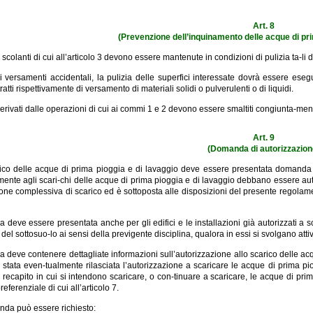
Art. 8
(Prevenzione dell’inquinamento delle acque di pri
 scolanti di cui all’articolo 3 devono essere mantenute in condizioni di pulizia ta-li
 versamenti accidentali, la pulizia delle superfici interessate dovrà essere ese
ratti rispettivamente di versamento di materiali solidi o pulverulenti o di liquidi.
derivati dalle operazioni di cui ai commi 1 e 2 devono essere smaltiti congiunta-mente ai
Art. 9
(Domanda di autorizzazion
ico delle acque di prima pioggia e di lavaggio deve essere presentata domanda di
ente agli scari-chi delle acque di prima pioggia e di lavaggio debbano essere autor
ione complessiva di scarico ed è sottoposta alle disposizioni del presente regolam
deve essere presentata anche per gli edifici e le installazioni già autorizzati a sc
i del sottosuo-lo ai sensi della previgente disciplina, qualora in essi si svolgano att
deve contenere dettagliate informazioni sull’autorizzazione allo scarico delle a
 stata even-tualmente rilasciata l’autorizzazione a scaricare le acque di prima piog
l recapito in cui si intendono scaricare, o con-tinuare a scaricare, le acque di pri
referenziale di cui all’articolo 7.
da può essere richiesto: