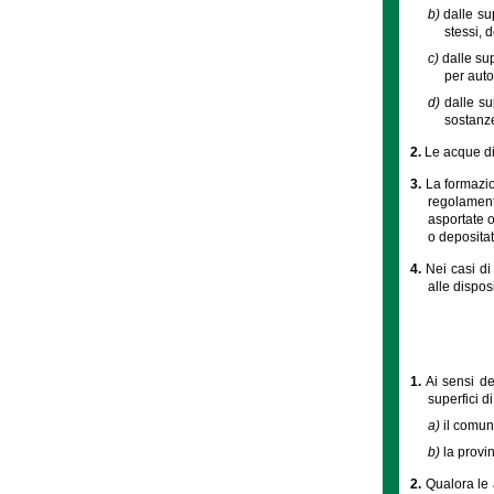
b)
dalle sup
stessi, 
c)
dalle su
per auto
d)
dalle su
sostanze
2.
Le acque di
3.
La formazio
regolamento
asportate o
o depositat
4.
Nei casi di
alle dispos
1.
Ai sensi de
superfici d
a)
il comun
b)
la provin
2.
Qualora le 