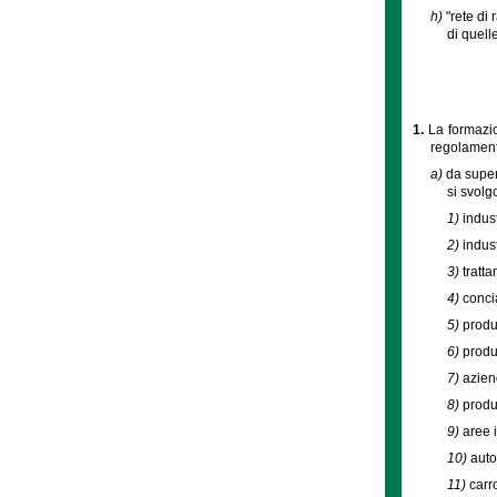
h)
"rete di
di quelle
1.
La formazio
regolament
a)
da super
si svolg
1)
indust
2)
indus
3)
tratt
4)
concia
5)
produ
6)
produ
7)
azien
8)
produ
9)
aree 
10)
auto
11)
carr