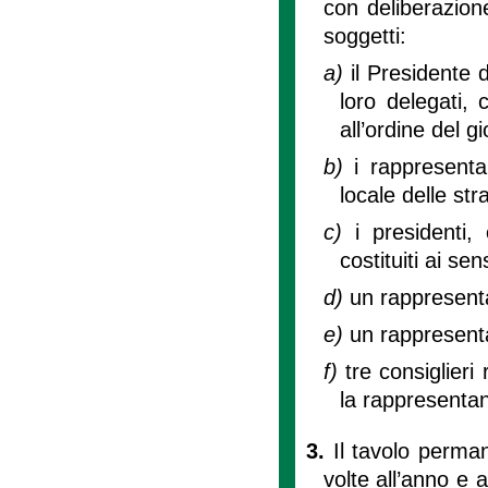
con deliberazion
soggetti:
a)
il Presidente 
loro delegati, 
all’ordine del g
b)
i rappresentan
locale delle str
c)
i presidenti,
costituiti ai se
d)
un rappresent
e)
un rappresent
f)
tre consiglieri
la rappresenta
3.
Il tavolo perma
volte all’anno e 