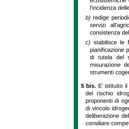
ecosistemiche d
l’incidenza delle
b)
redige period
servizi all’ag
consistenza del
c)
stabilisce le
pianificazione 
di tutela del 
misurazione d
strumenti cogen
5 bis.
E’ istituito
del rischio idr
proponenti di og
di vincolo idrogeo
deliberazione de
consiliare compet