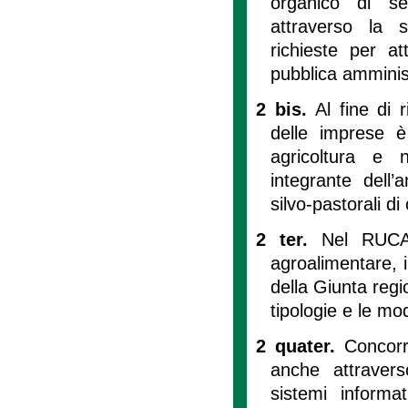
organico di se
attraverso la s
richieste per a
pubblica amminis
2 bis.
Al fine di r
delle imprese è 
agricoltura e 
integrante dell’
silvo-pastorali di c
2 ter.
Nel RUCA 
agroalimentare, i 
della Giunta regio
tipologie e le mod
2 quater.
Concorr
anche attraverso
sistemi informa