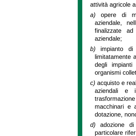
attività agricole 
a)
opere di mi
aziendale, ne
finalizzate ad
aziendale;
b)
impianto di
limitatamente a
degli impianti
organismi collet
c)
acquisto e real
aziendali e i
trasformazione d
macchinari e a
dotazione, nonch
d)
adozione di 
particolare rife