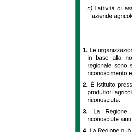
c)
l'attività di 
aziende agricol
1.
Le organizzazion
in base alla no
regionale sono s
riconoscimento e
2.
È istituito pres
produttori agricol
riconosciute.
3.
La Regione p
riconosciute aiut
4.
La Regione può a