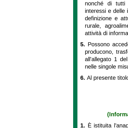
nonché di tutti 
interessi e delle
definizione e att
rurale, agroali
attività di infor
5.
Possono accede
producono, trasf
all'allegato 1 de
nelle singole mis
6.
Al presente titolo
(Inform
1.
È istituita l’an