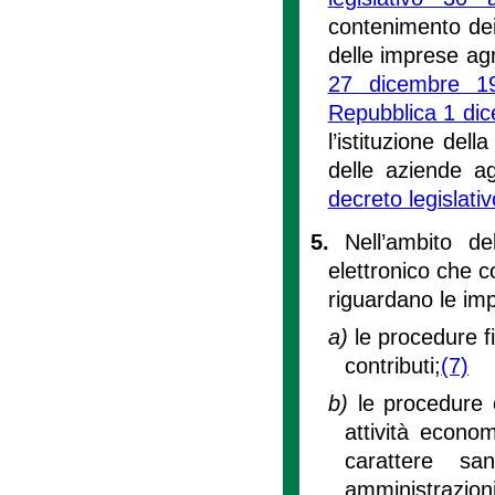
contenimento dei 
delle imprese agr
27 dicembre 1
Repubblica 1 di
l’istituzione del
delle aziende ag
decreto legislati
5.
Nell’ambito del
elettronico che c
riguardano le impr
a)
le procedure fi
contributi;
(7)
b)
le procedure 
attività econo
carattere sa
amministrazioni