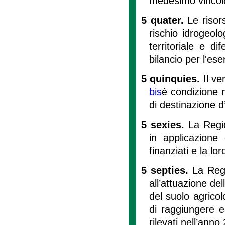
medesimo vincol
5 quater.
Le risor
rischio idrogeol
territoriale e d
bilancio per l'ese
5 quinquies.
Il v
bis
è condizione n
di destinazione d
5 sexies.
La Regi
in applicazione
finanziati e la lo
5 septies.
La Regi
all’attuazione de
del suolo agricol
di raggiungere e
rilevati nell’anno