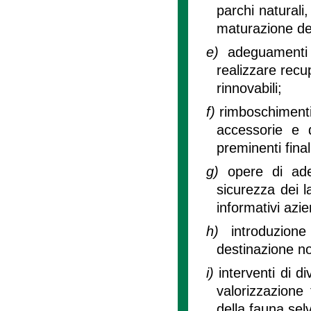
parchi naturali
maturazione dei
e)
adeguamenti 
realizzare recu
rinnovabili;
f)
rimboschimenti,
accessorie e di
preminenti final
g)
opere di ade
sicurezza dei l
informativi azie
h)
introduzion
destinazione n
i)
interventi di di
valorizzazione 
della fauna selv