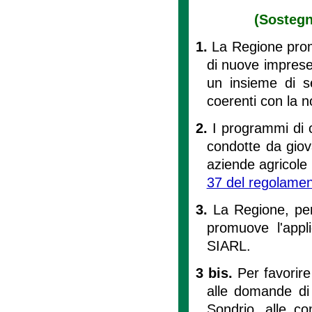
(Sostegn
1.
La Regione promu
di nuove imprese
un insieme di s
coerenti con la 
2.
I programmi di 
condotte da giov
aziende agricole 
37 del regolame
3.
La Regione, per
promuove l'appli
SIARL.
3 bis.
Per favorire
alle domande di 
Sondrio, alle c