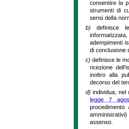
consentire la p
strumenti di cui
sensi della nor
b)
definisce 
informatizzata, 
adempimenti ist
di conclusione 
c)
definisce le mo
ricezione dell
inoltro alla p
decorso del te
d)
individua, nel r
legge 7 ago
procedimento a
amministrativi)
assenso.