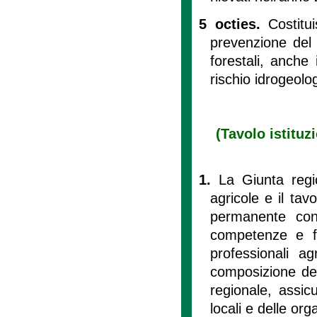
5 octies.
Costitu
prevenzione del r
forestali, anche
rischio idrogeolo
(Tavolo istituz
1.
La Giunta regio
agricole e il tav
permanente con 
competenze e fu
professionali ag
composizione dei
regionale, assi
locali e delle org