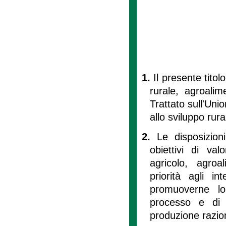
1.
Il presente titolo
rurale, agroalim
Trattato sull'Un
allo sviluppo rura
2.
Le disposizion
obiettivi di va
agricolo, agroa
priorità agli int
promuoverne lo
processo e di 
produzione razion