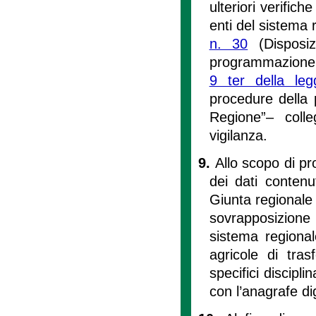
ulteriori verific
enti del sistema 
n. 30
(Disposiz
programmazione e
9 ter della le
procedure della 
Regione”– colle
vigilanza.
9.
Allo scopo di p
dei dati contenut
Giunta regionale a
sovrapposizione 
sistema regional
agricole di tra
specifici discipli
con l’anagrafe di