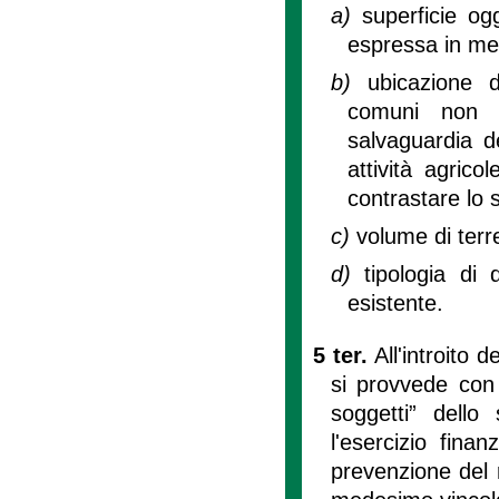
a)
superficie og
espressa in met
b)
ubicazione d
comuni non m
salvaguardia d
attività agrico
contrastare lo
c)
volume di terr
d)
tipologia di
esistente.
5 ter.
All'introito 
si provvede con 
soggetti” dello
l'esercizio fina
prevenzione del r