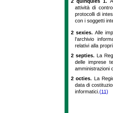
2 quinquies 1.
A
attività di cont
protocolli di inte
con i soggetti int
2 sexies.
Alle imp
l’archivio infor
relativi alla prop
2 septies.
La Regi
delle imprese t
amministrazioni d
2 octies.
La Regio
data di costituzi
informatici.
(11)