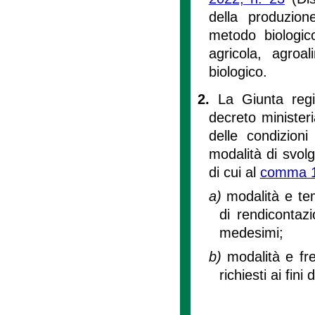
della produzion
metodo biologic
agricola, agroa
biologico.
2.
La Giunta regi
decreto minister
delle condizioni
modalità di svolg
di cui al
comma 
a)
modalità e tem
di rendicontazi
medesimi;
b)
modalità e fr
richiesti ai fin