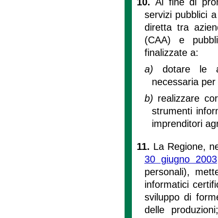
10.
Al fine di pro
servizi pubblici a
diretta tra azien
(CAA) e pubbli
finalizzate a:
a)
dotare le a
necessaria per 
b)
realizzare co
strumenti infor
imprenditori agr
11.
La Regione, nel
30 giugno 2003
personali), mett
informatici certif
sviluppo di form
delle produzioni