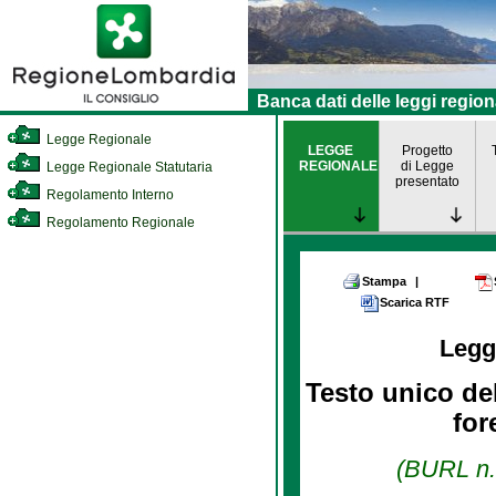
Banca dati delle leggi region
Legge Regionale
LEGGE
Progetto
REGIONALE
di Legge
Legge Regionale Statutaria
presentato
Regolamento Interno
Regolamento Regionale
Stampa
|
Scarica RTF
Legg
Testo unico del
for
(BURL n. 