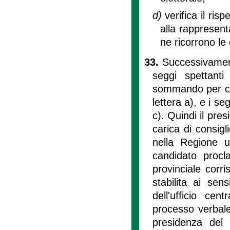
d)
verifica il ris
alla rappresent
ne ricorrono le 
33.
Successivament
seggi spettanti
sommando per ci
lettera a), e i se
c). Quindi il pres
carica di consigl
nella Regione u
candidato procl
provinciale corr
stabilita ai sen
dell'ufficio cen
processo verbale
presidenza del 