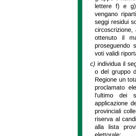
lettere f) e g
vengano riparti
seggi residui so
circoscrizione,
ottenuto il m
proseguendo s
voti validi ripor
c)
individua il s
o del gruppo di
Regione un tota
proclamato ele
l'ultimo dei s
applicazione del
provinciali coll
riserva al cand
alla lista pro
elettorale;