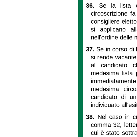
36.
Se la lista 
circoscrizione f
consigliere elett
si applicano al
nell'ordine delle m
37.
Se in corso di
si rende vacante 
al candidato ch
medesima lista p
immediatamente l'
medesima circos
candidato di una
individuato all'es
38.
Nel caso in c
comma 32, lettera
cui è stato sottr