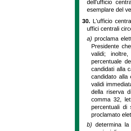
dell'ufficio cent
esemplare del ver
30.
L'ufficio centra
uffici centrali cir
a)
proclama elett
Presidente che
validi; inolt
percentuale dei
candidati alla c
candidato alla 
validi immediat
della riserva 
comma 32, lett
percentuali di
proclamato elet
b)
determina la 