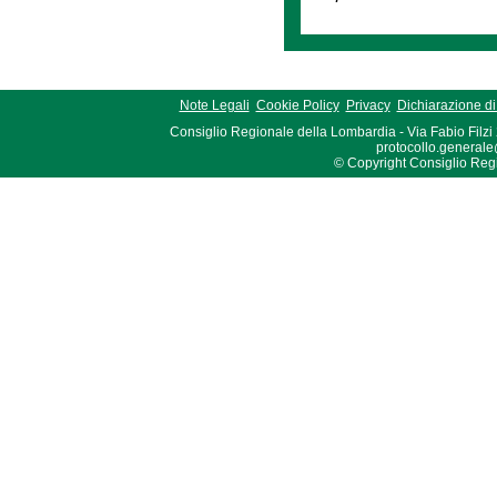
Note Legali
Cookie Policy
Privacy
Dichiarazione di 
Consiglio Regionale della Lombardia - Via Fabio Filzi
protocollo.generale
© Copyright Consiglio Region