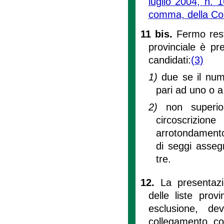
luglio 2004, n. 
comma, della Cos
11 bis.
Fermo res
provinciale è pr
candidati:
(3)
1)
due se il nume
pari ad uno o a
2)
non superio
circoscrizio
arrotondamento,
di seggi assegn
tre.
12.
La presentazi
delle liste pro
esclusione, de
collegamento co