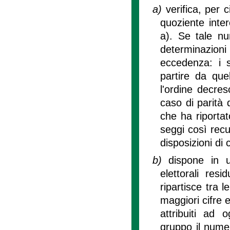
a)
verifica, per 
quoziente inter
a). Se tale nu
determinazioni 
eccedenza: i se
partire da qu
l'ordine decre
caso di parità 
che ha riportat
seggi così rec
disposizioni di c
b)
dispone in u
elettorali res
ripartisce tra l
maggiori cifre e
attribuiti ad 
gruppo il nume