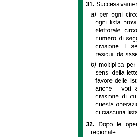
31.
Successivamente
a)
per ogni circo
ogni lista prov
elettorale cir
numero di seggi
divisione. I s
residui, da as
b)
moltiplica per
sensi della lett
favore delle lis
anche i voti a
divisione di cui
questa operazio
di ciascuna list
32.
Dopo le oper
regionale: