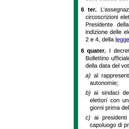
6 ter.
L’assegnaz
circoscrizioni el
Presidente dell
indizione delle e
2 e 4, della
legge
6 quater.
I decre
Bollettino uffic
della data del v
a)
al rappresent
autonomie;
b)
ai sindaci d
elettori con u
giorni prima del
c)
ai presidenti
capoluogo di pr