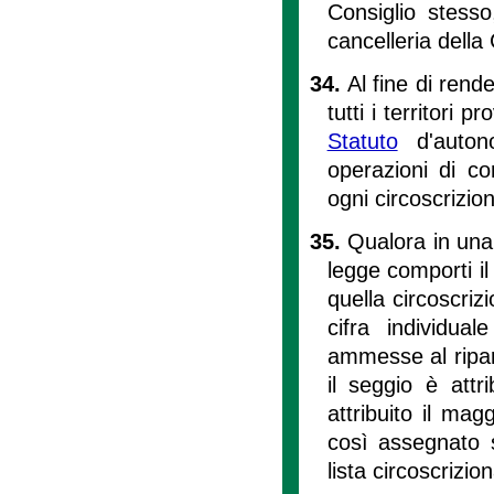
Consiglio stesso
cancelleria della 
34.
Al fine di rend
tutti i territori pr
Statuto
d'autono
operazioni di co
ogni circoscrizio
35.
Qualora in una d
legge comporti i
quella circoscriz
cifra individual
ammesse al riparto
il seggio è attr
attribuito il mag
così assegnato si
lista circoscrizio