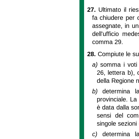
27.
Ultimato il rie
fa chiudere per 
assegnate, in un
dell'ufficio med
comma 29.
28.
Compiute le sud
a)
somma i voti 
26, lettera b),
della Regione ne
b)
determina la
provinciale. La 
è data dalla som
sensi del comm
singole sezioni 
c)
determina la