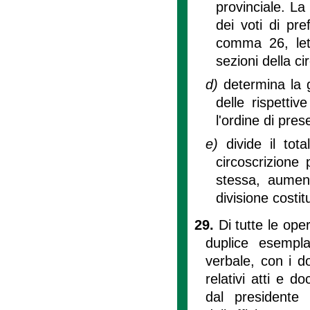
provinciale. La
dei voti di pre
comma 26, lett
sezioni della ci
d)
determina la 
delle rispettive
l'ordine di pres
e)
divide il tot
circoscrizione 
stessa, aument
divisione costit
29.
Di tutte le oper
duplice esempla
verbale, con i do
relativi atti e d
dal presidente d