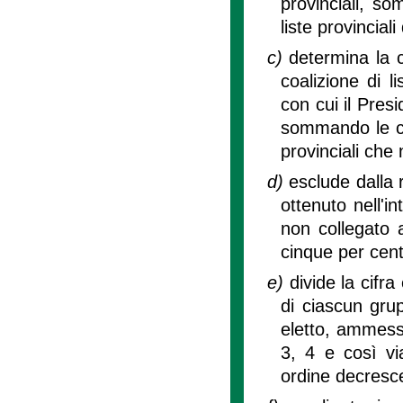
provinciali, som
liste provincial
c)
determina la c
coalizione di l
con cui il Pres
sommando le cifr
provinciali che
d)
esclude dalla r
ottenuto nell'i
non collegato 
cinque per cento
e)
divide la cifra
di ciascun grup
eletto, ammessi
3, 4 e così vi
ordine decresce