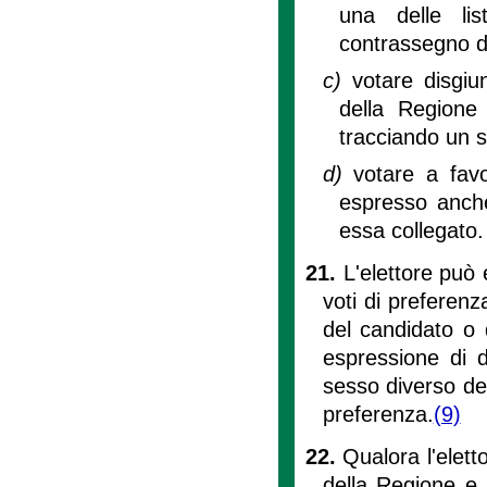
una delle li
contrassegno di 
c)
votare disgiu
della Regione
tracciando un s
d)
votare a favo
espresso anche
essa collegato.
21.
L'elettore può
voti di preferen
del candidato o 
espressione di 
sesso diverso de
preferenza.
(9)
22.
Qualora l'elett
della Regione e l