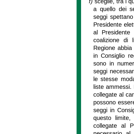
f)
sceglie, tra i q
a quello dei 
seggi spettano 
Presidente elet
al Presidente e
coalizione di 
Regione abbia 
in Consiglio r
sono in numero 
seggi necessar
le stesse modal
liste ammessi. I
collegate al ca
possono essere 
seggi in Consi
questo limite, 
collegate al 
necessario al 