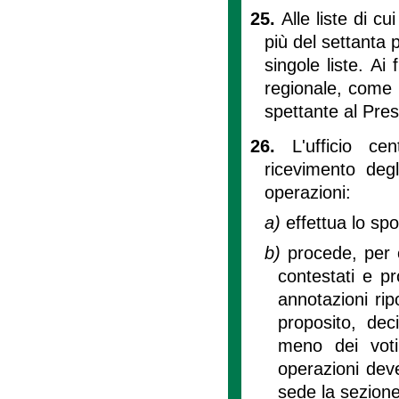
25.
Alle liste di c
più del settanta p
singole liste. Ai 
regionale, come 
spettante al Pres
26.
L'ufficio ce
ricevimento degl
operazioni:
a)
effettua lo sp
b)
procede, per 
contestati e p
annotazioni rip
proposito, dec
meno dei voti 
operazioni dev
sede la sezione