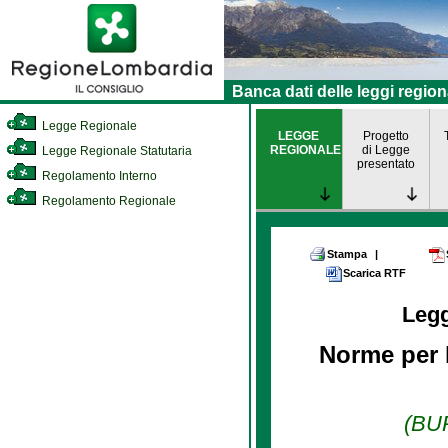
Banca dati delle leggi region
Legge Regionale
LEGGE
Progetto
REGIONALE
di Legge
Legge Regionale Statutaria
presentato
Regolamento Interno
Regolamento Regionale
Stampa
|
Scarica RTF
Leg
Norme per l
(BUR