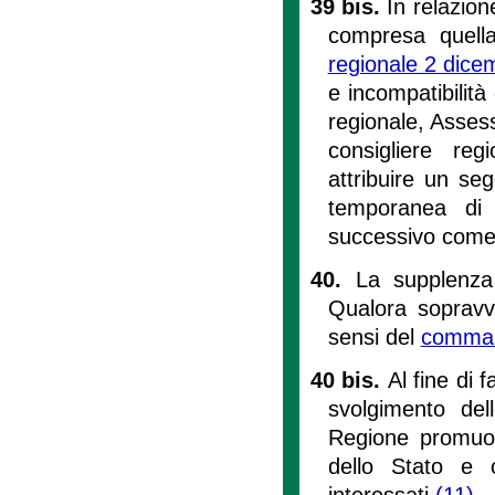
39 bis.
In relazion
compresa quella 
regionale 2 dice
e incompatibilità
regionale, Assess
consigliere re
attribuire un seg
temporanea di c
successivo come 
40.
La supplenza
Qualora sopravv
sensi del
comma
40 bis.
Al fine di 
svolgimento dell
Regione promuov
dello Stato e c
interessati.
(11)