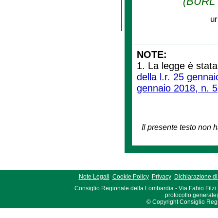
(BURL n
ur
NOTE:
1. La legge è stata
della l.r. 25 genna
gennaio 2018, n. 5
Il presente testo non h
Note Legali
Cookie Policy
Privacy
Dichiarazione di 
Consiglio Regionale della Lombardia - Via Fabio Filzi
protocollo.generale
© Copyright Consiglio Region