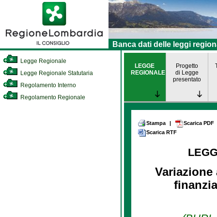
Banca dati delle leggi region
Legge Regionale
LEGGE
Progetto
REGIONALE
di Legge
Legge Regionale Statutaria
presentato
Regolamento Interno
Regolamento Regionale
Stampa
|
Scarica PDF
Scarica RTF
LEGG
Variazione 
finanzia