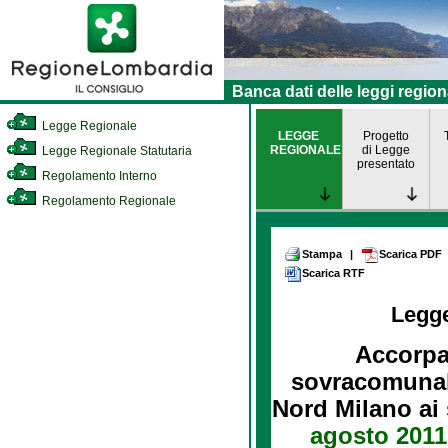
Banca dati delle leggi region
Legge Regionale
LEGGE
Progetto
REGIONALE
di Legge
Legge Regionale Statutaria
presentato
Regolamento Interno
Regolamento Regionale
Stampa
|
Scarica PDF
Scarica RTF
Legg
Accorpa
sovracomunale
Nord Milano ai 
agosto 2011,