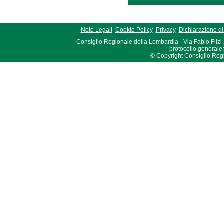
Note Legali
Cookie Policy
Privacy
Dichiarazione di 
Consiglio Regionale della Lombardia - Via Fabio Filzi
protocollo.generale
© Copyright Consiglio Region