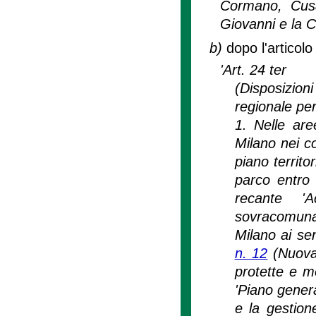
Cormano, Cusa
Giovanni e la C
b)
dopo l'articolo
'Art. 24 ter
(Disposizio
regionale per
1. Nelle ar
Milano nei c
piano territo
parco entro 
recante '
sovracomuna
Milano ai sen
n. 12
(Nuova 
protette e m
'Piano genera
e la gestion