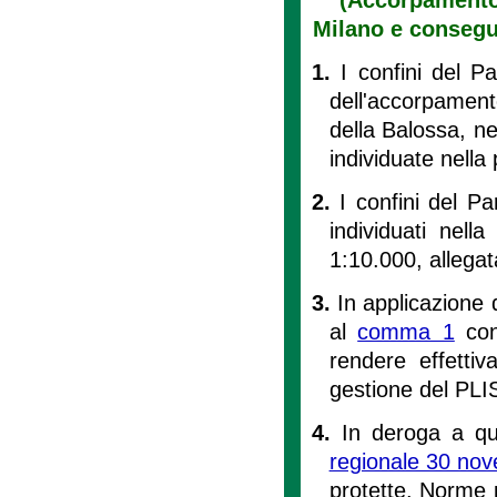
Milano e consegu
1.
I confini del P
dell'accorpament
della Balossa, n
individuate nella 
2.
I confini del P
individuati nell
1:10.000, allegat
3.
In applicazione 
al
comma 1
conc
rendere effettiv
gestione del PLIS
4.
In deroga a qua
regionale 30 nov
protette. Norme pe