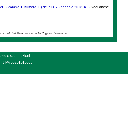
art. 3, comma 1, numero 11) della l.r. 25 gennaio 2018, n. 5
. Vedi anche
ione sul Bollettino ufficiale della Regione Lombardia
este e segnalazioni
 - P. IVA 09201010965