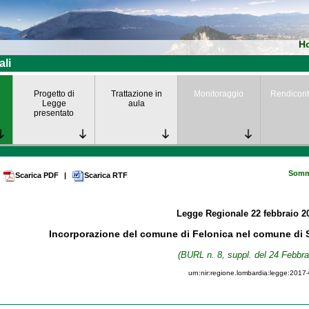
H
ali
Progetto di
Trattazione in
Monitoraggio
Rendicont
Legge
aula
presentato
Somm
Scarica PDF
|
Scarica RTF
Legge Regionale
22 febbraio 
Incorporazione del comune di Felonica nel comune di S
(BURL n. 8, suppl. del 24 Febbra
urn:nir:regione.lombardia:legge:2017