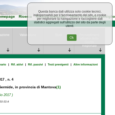
Questa banca dati utilizza solo cookie tecnici,
indispensabili per il funzionamento del sito, e cookie
omepage
Ricerca
Ricerca avanzata
Torna al sito del consiglio
per migliorare la navigazione e raccogliere dati
statistici aggregati sull'utilizzo del sito da parte degli
utenti.
azione
Valutazione
Studi
Provvedimenti
Ok
attuativi della
Giunta
Regionale
ario
|
Rif. attivi
|
Rif. passivi
|
Testi previgenti
|
Altre informazioni
2017
, n. 4
ermide, in provincia di Mantova
(1)
io 2017 )
-02-22;4