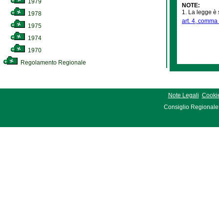
1979
NOTE:
1. La legge è 
1978
art. 4, comma 
1975
1974
1970
Regolamento Regionale
Note Legali
Cookie
Consiglio Regionale 