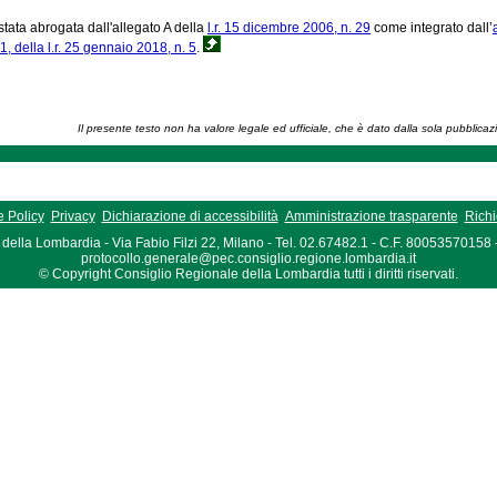
stata abrogata dall'allegato A della
l.r. 15 dicembre 2006, n. 29
come integrato dall’
1, della l.r. 25 gennaio 2018, n. 5
.
Il presente testo non ha valore legale ed ufficiale, che è dato dalla sola pubblicaz
 Policy
Privacy
Dichiarazione di accessibilità
Amministrazione trasparente
Richi
della Lombardia - Via Fabio Filzi 22, Milano - Tel. 02.67482.1 - C.F. 80053570158
protocollo.generale@pec.consiglio.regione.lombardia.it
© Copyright Consiglio Regionale della Lombardia tutti i diritti riservati.