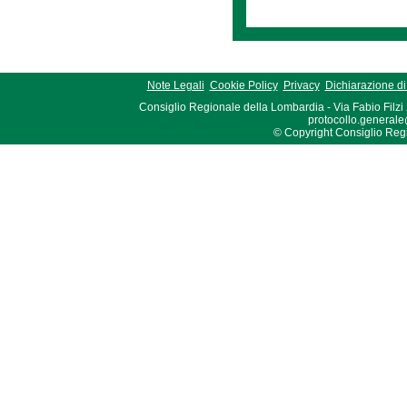
Note Legali
Cookie Policy
Privacy
Dichiarazione di 
Consiglio Regionale della Lombardia - Via Fabio Filzi
protocollo.generale
© Copyright Consiglio Region