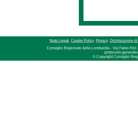
Note Legali
Cookie Policy
Privacy
Dichiarazione di 
Consiglio Regionale della Lombardia - Via Fabio Filzi
protocollo.generale
© Copyright Consiglio Region