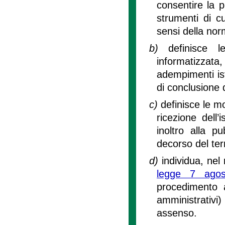
consentire la p
strumenti di cui
sensi della nor
b)
definisce 
informatizzata, 
adempimenti ist
di conclusione 
c)
definisce le mo
ricezione dell
inoltro alla p
decorso del te
d)
individua, nel r
legge 7 ago
procedimento a
amministrativi)
assenso.