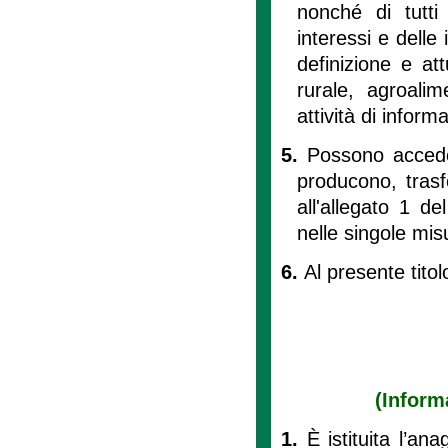
nonché di tutti 
interessi e delle
definizione e att
rurale, agroali
attività di infor
5.
Possono accede
producono, trasf
all'allegato 1 de
nelle singole mis
6.
Al presente titolo
(Inform
1.
È istituita l’an