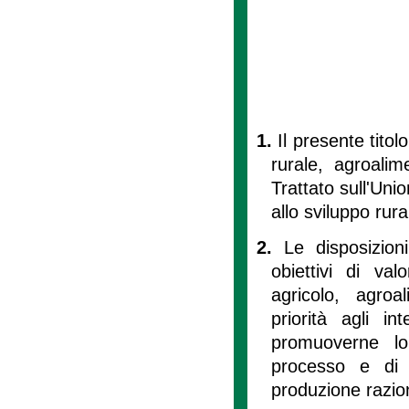
1.
Il presente titolo
rurale, agroalim
Trattato sull'Un
allo sviluppo rura
2.
Le disposizion
obiettivi di va
agricolo, agroa
priorità agli int
promuoverne lo
processo e di 
produzione razion