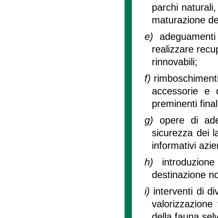
parchi naturali
maturazione dei
e)
adeguamenti 
realizzare recu
rinnovabili;
f)
rimboschimenti,
accessorie e di
preminenti final
g)
opere di ade
sicurezza dei l
informativi azie
h)
introduzion
destinazione n
i)
interventi di di
valorizzazione 
della fauna selv