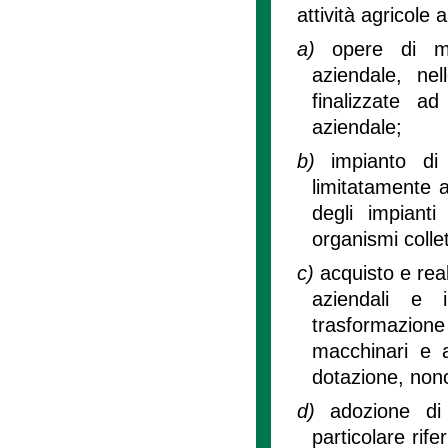
attività agricole 
a)
opere di mi
aziendale, ne
finalizzate ad
aziendale;
b)
impianto di
limitatamente a
degli impianti
organismi collet
c)
acquisto e real
aziendali e i
trasformazione d
macchinari e a
dotazione, nonch
d)
adozione di 
particolare rife