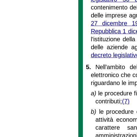
contenimento dei 
delle imprese agr
27 dicembre 1
Repubblica 1 di
l’istituzione del
delle aziende ag
decreto legislati
5.
Nell’ambito del
elettronico che c
riguardano le impr
a)
le procedure fi
contributi;
(7)
b)
le procedure 
attività econo
carattere sa
amministrazioni