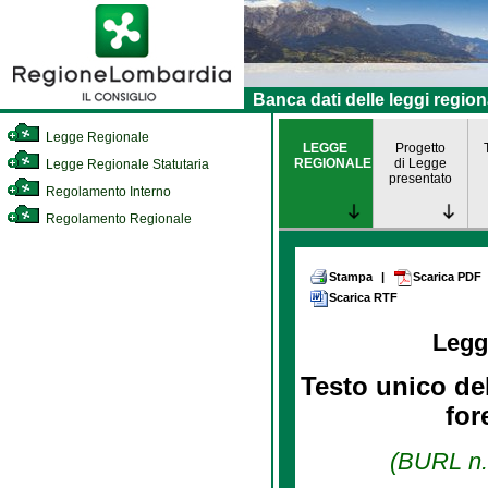
Banca dati delle leggi region
Legge Regionale
LEGGE
Progetto
REGIONALE
di Legge
Legge Regionale Statutaria
presentato
Regolamento Interno
Regolamento Regionale
Stampa
|
Scarica PDF
Scarica RTF
Legg
Testo unico del
for
(BURL n. 