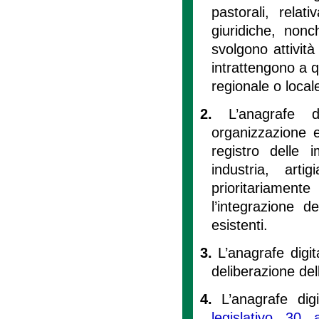
pastorali, relat
giuridiche, nonc
svolgono attivit
intrattengono a q
regionale o local
2.
L’anagrafe d
organizzazione e
registro delle
industria, art
prioritariament
l’integrazione d
esistenti.
3.
L’anagrafe digi
deliberazione del
4.
L’anagrafe dig
legislativo 30