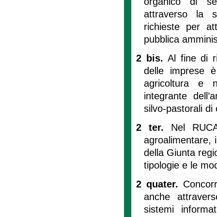
organico di se
attraverso la s
richieste per a
pubblica amminis
2 bis.
Al fine di r
delle imprese è 
agricoltura e 
integrante dell’
silvo-pastorali di c
2 ter.
Nel RUCA 
agroalimentare, i 
della Giunta regio
tipologie e le mod
2 quater.
Concorr
anche attraverso
sistemi informa