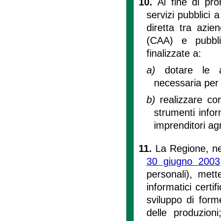
10.
Al fine di pro
servizi pubblici a
diretta tra azien
(CAA) e pubbli
finalizzate a:
a)
dotare le a
necessaria per 
b)
realizzare co
strumenti infor
imprenditori agr
11.
La Regione, nel
30 giugno 2003
personali), mett
informatici certif
sviluppo di form
delle produzioni