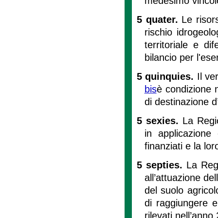
medesimo vincol
5 quater.
Le risor
rischio idrogeol
territoriale e d
bilancio per l'ese
5 quinquies.
Il v
bis
è condizione n
di destinazione d
5 sexies.
La Regi
in applicazione
finanziati e la lo
5 septies.
La Regi
all’attuazione de
del suolo agricol
di raggiungere e
rilevati nell’anno