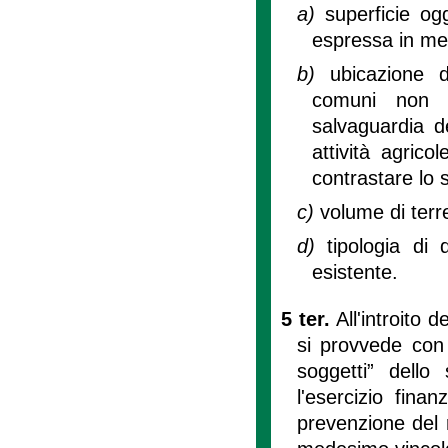
a)
superficie og
espressa in met
b)
ubicazione d
comuni non m
salvaguardia d
attività agrico
contrastare lo
c)
volume di terr
d)
tipologia di
esistente.
5 ter.
All'introito 
si provvede con 
soggetti” dello
l'esercizio fina
prevenzione del r