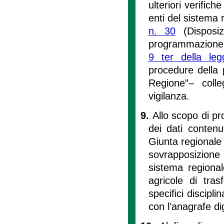
ulteriori verific
enti del sistema 
n. 30
(Disposiz
programmazione e
9 ter della le
procedure della 
Regione”– colle
vigilanza.
9.
Allo scopo di p
dei dati contenut
Giunta regionale a
sovrapposizione 
sistema regional
agricole di tra
specifici discipli
con l’anagrafe di