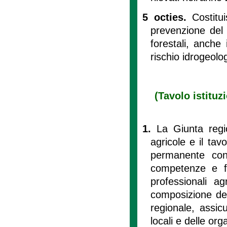
5 octies.
Costitu
prevenzione del r
forestali, anche
rischio idrogeolo
(Tavolo istituz
1.
La Giunta regio
agricole e il tav
permanente con 
competenze e fu
professionali ag
composizione dei
regionale, assi
locali e delle org