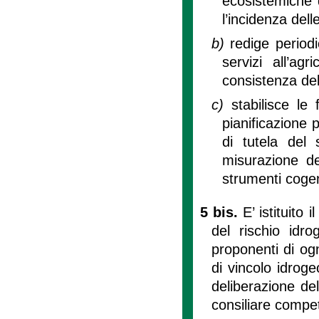
ecosistemiche d
l’incidenza delle
b)
redige period
servizi all’ag
consistenza del
c)
stabilisce le
pianificazione 
di tutela del 
misurazione d
strumenti cogen
5 bis.
E’ istituito
del rischio idr
proponenti di og
di vincolo idrogeo
deliberazione de
consiliare compet