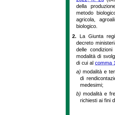
della produzion
metodo biologic
agricola, agroa
biologico.
2.
La Giunta regi
decreto minister
delle condizioni
modalità di svolg
di cui al
comma 
a)
modalità e tem
di rendicontazi
medesimi;
b)
modalità e fr
richiesti ai fin