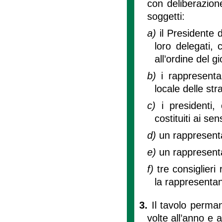
con deliberazion
soggetti:
a)
il Presidente 
loro delegati, 
all’ordine del g
b)
i rappresentan
locale delle str
c)
i presidenti,
costituiti ai se
d)
un rappresent
e)
un rappresent
f)
tre consiglieri
la rappresenta
3.
Il tavolo perma
volte all’anno e 