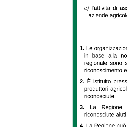
c)
l'attività di 
aziende agricol
1.
Le organizzazion
in base alla no
regionale sono s
riconoscimento e
2.
È istituito pres
produttori agricol
riconosciute.
3.
La Regione p
riconosciute aiut
4.
La Regione può a