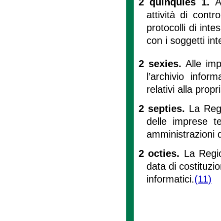
2 quinquies 1.
A
attività di cont
protocolli di inte
con i soggetti int
2 sexies.
Alle imp
l’archivio infor
relativi alla prop
2 septies.
La Regi
delle imprese t
amministrazioni d
2 octies.
La Regio
data di costituzi
informatici.
(11)