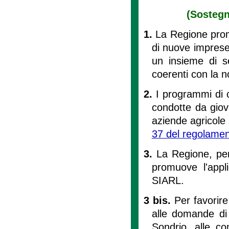
(Sostegn
1.
La Regione promu
di nuove imprese
un insieme di s
coerenti con la 
2.
I programmi di 
condotte da giov
aziende agricole 
37 del regolame
3.
La Regione, per
promuove l'appli
SIARL.
3 bis.
Per favorire
alle domande di 
Sondrio, alle c