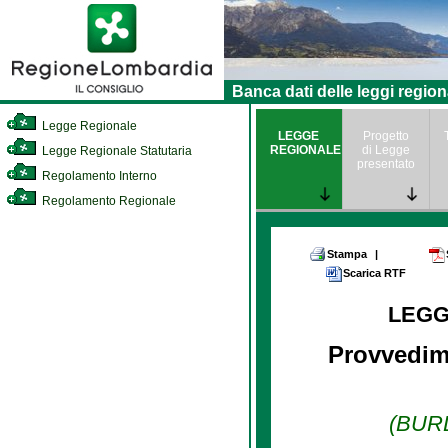
Banca dati delle leggi region
Legge Regionale
LEGGE
Progetto
REGIONALE
di Legge
Legge Regionale Statutaria
presentato
Regolamento Interno
Regolamento Regionale
Stampa
|
Scarica RTF
LEGG
Provvedime
(BURL 