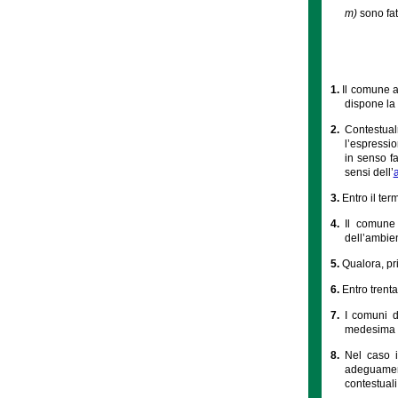
m)
sono fat
1.
Il comune a
dispone la 
2.
Contestual
l’espressio
in senso fa
sensi dell’
3.
Entro il te
4.
Il comune 
dell’ambien
5.
Qualora, pr
6.
Entro trent
7.
I comuni d
medesima ai
8.
Nel caso i
adeguamen
contestuali