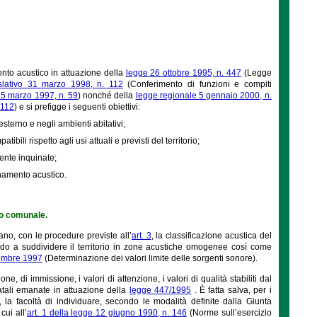
ento acustico in attuazione della
legge 26 ottobre 1995, n. 447
(Legge
islativo 31 marzo 1998, n. 112
(Conferimento di funzioni e compiti
15 marzo 1997, n. 59
) nonché della
legge regionale 5 gennaio 2000, n.
 112
) e si prefigge i seguenti obiettivi:
terno e negli ambienti abitativi;
bili rispetto agli usi attuali e previsti del territorio;
ente inquinate;
inamento acustico.
io comunale.
ano, con le procedure previste all’
art. 3
, la classificazione acustica del
o a suddividere il territorio in zone acustiche omogenee così come
vembre 1997
(Determinazione dei valori limite delle sorgenti sonore).
e, di immissione, i valori di attenzione, i valori di qualità stabiliti dal
atali emanate in attuazione della
legge 447/1995
. È fatta salva, per i
o, la facoltà di individuare, secondo le modalità definite dalla Giunta
cui all’
art. 1 della legge 12 giugno 1990, n. 146
(Norme sull’esercizio