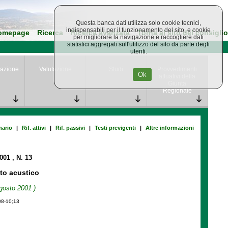
Questa banca dati utilizza solo cookie tecnici,
indispensabili per il funzionamento del sito, e cookie
omepage
Ricerca
Ricerca avanzata
Torna al sito del consiglio
per migliorare la navigazione e raccogliere dati
statistici aggregati sull'utilizzo del sito da parte degli
utenti.
azione
Valutazione
Studi
Provvedimenti
Ok
attuativi della
Giunta
Regionale
ario
|
Rif. attivi
|
Rif. passivi
|
Testi previgenti
|
Altre informazioni
2001
, N. 13
to acustico
gosto 2001 )
08-10;13