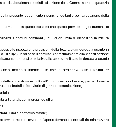
sona costituzionalmente tutelati. Istituzione della Commissione di garanzia
lla presente legge, i criteri tecnici di dettaglio per la redazione della
 territorio, sia quelle esistenti che quelle previste negli strumenti di
tenenti a comuni confinanti, i cui valori limite si discostino in misura
ossibile rispettare le previsioni della lettera b), in deroga a quanto in
no a 10 dB(A); in tal caso il comune, contestualmente alla classificazione
 risanamento acustico relativo alle aree classificate in deroga a quanto
e che si trovino all’interno delle fasce di pertinenza delle infrastrutture
o delle zone di rispetto B dell’intorno aeroportuale e, per le distanze
strutture stradali e ferroviarie di grande comunicazione;
rtigianali;
tà artigianali, commerciali ed uffici;
nali;
stabiliti dalla normativa statale;
neo ovvero mobile, ovvero all’aperto devono essere tali da minimizzare