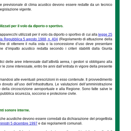
e previsionale di clima acustico devono essere redatte da un tecnico
legislazione vigente.
izzati per il volo da diporto o sportivo.
apparecchi utilizzati per il volo da diporto o sportivo di cui alla
legge 25
lla Repubblica 5 agosto 1988, n. 404
(Regolamento di attuazione della
 fine di ottenere il nulla osta o la concessione d’uso deve presentare
 d’impatto acustico redatta secondo i criteri stabiliti dalla Giunta
ici delle aree interessate dall’attività aerea, i gestori si obbligano alla
per le zone interessate, entro tre anni dall’entrata in vigore della presente
rmandosi alle eventuali prescrizioni in esso contenute. Il provvedimento
ovuto all’uso dell’infrastruttura. Le valutazioni dell’amministrazione
 della circoscrizione aeroportuale e alla Regione. Sono fatte salve le
 pubblica sicurezza, soccorso e protezione civile.
enti sonore interne.
istiche acustiche devono essere corredati da dichiarazione del progettista
ministri 5 dicembre 1997
e dai regolamenti comunali.