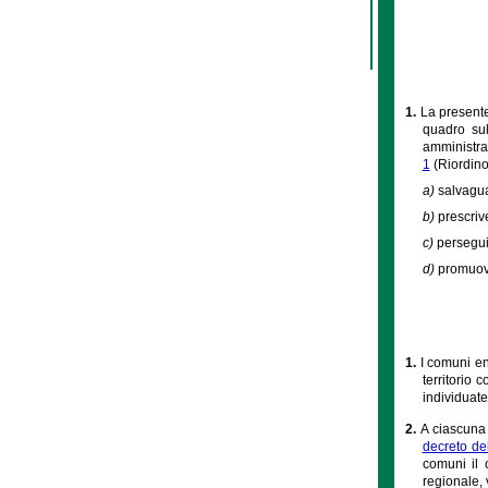
1.
La presente
quadro sul
amministrat
1
(Riordino
a)
salvagua
b)
prescrive
c)
persegui
d)
promuove
1.
I comuni en
territorio 
individuate
2.
A ciascuna 
decreto de
comuni il c
regionale, v