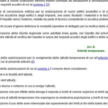
relativi a nuove costruzioni devono essere corredati da valutazione e dichiarazio
 requisiti acustici di cui al
comma 1
.
(3)
te di concessione edilizia per la realizzazione di nuovi edifici produttivi e 
iche acustiche degli edifici o degli impianti, ove siano illustrati i materiali e le t
ll’impatto verso l’esterno, redatta da parte di tecnico competente in acustica ambie
to locale d’igiene definisce le modalità operative di dettaglio per la verifica della
razione della Giunta regionale sono adottate linee guida, nel rispetto del princ
le attività di verifica del rispetto in opera dei requisiti acustici degli edifici e delle
Art. 8.
Attività temporanee.
o delle autorizzazioni per lo svolgimento delle attività temporanee di cui all’
articol
 cui al presente articolo.
(5)
 delle autorizzazioni di cui al
comma 1
il comune deve considerare:
i e le finalità dell’attività;
 dell’attività;
o diurno o notturno in cui si svolge l’attività;
zione che per effetto della deroga è esposta a livelli di rumore superiori ai limiti vig
enza di attività temporanee che espongono la medesima popolazione a livelli di rumor
azione d’uso delle aree interessate dal superamento dei limiti ai fini della tutela dei 