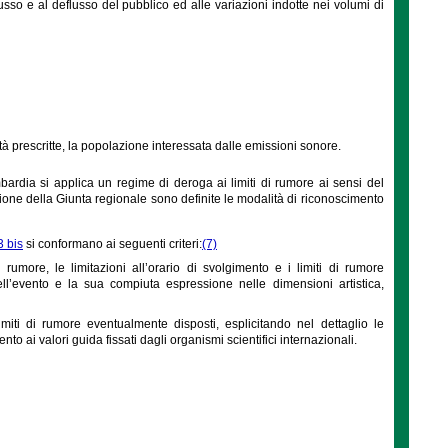
usso e al deflusso del pubblico ed alle variazioni indotte nei volumi di
tà prescritte, la popolazione interessata dalle emissioni sonore.
bardia si applica un regime di deroga ai limiti di rumore ai sensi del
azione della Giunta regionale sono definite le modalità di riconoscimento
 bis
si conformano ai seguenti criteri:
(7)
umore, le limitazioni all’orario di svolgimento e i limiti di rumore
ll’evento e la sua compiuta espressione nelle dimensioni artistica,
imiti di rumore eventualmente disposti, esplicitando nel dettaglio le
to ai valori guida fissati dagli organismi scientifici internazionali.