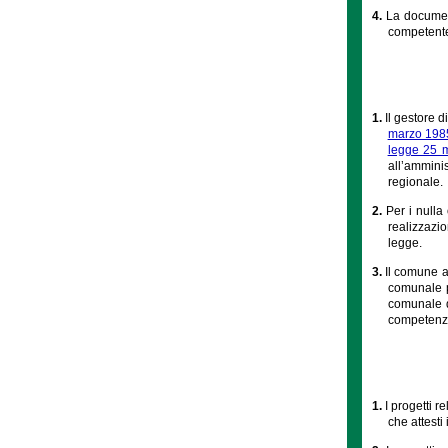
4.
La documen
competente 
1.
Il gestore d
marzo 1985
legge 25 
all’ammini
regionale.
2.
Per i nulla 
realizzazion
legge.
3.
Il comune a
comunale p
comunale d
competenze 
1.
I progetti r
che attesti 