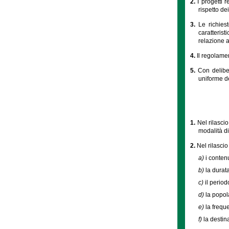
2.
I progetti 
rispetto dei
3.
Le richies
caratterist
relazione a
4.
Il regolamen
5.
Con delibe
uniforme del
1.
Nel rilasci
modalità di
2.
Nel rilascio
a)
i contenut
b)
la durata
c)
il period
d)
la popola
e)
la frequ
f)
la destin