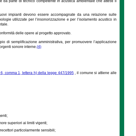
ne da parte di tecnico competente in acustica ambientale che attesti il
di nuovi impianti devono essere accompagnate da una relazione sulle
ecnologie utilizzate per l’insonorizzazione e per l’isolamento acustico in
ntale.
 conformità delle opere al progetto approvato.
ipio di semplificazione amministrativa, per promuovere l’applicazione
 sorgenti sonore interne.
(4)
o 6, comma 1, lettera h) della legge 447/1995
, il comune si attiene alle
enti;
e superiori ai limiti vigenti;
recettori particolarmente sensibili;