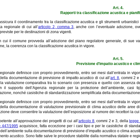
Art. 4.
Rapporti tra classificazione acustica e pianif
ssicura il coordinamento tra la classificazione acustica e gli strumenti urbanistic
a regionale di cui all’
articolo 2, comma 3
, anche con l’eventuale adozione, ove
previste per le destinazioni di zona vigenti.
n cui il comune provveda all’adozione del piano regolatore generale, di sue varia
ne, la coerenza con la classificazione acustica in vigore.
Art. 5.
Previsione d’impatto acustico e cli
egionale definisce con proprio provvedimento, entro sei mesi dall’entrata in vigore
ella documentazione di previsione di impatto acustico di cui all’
art. 8
, commi 2 e
 la valutazione comparativa tra lo scenario con presenza e quello con assenza del
con il supporto dell’Agenzia regionale per la protezione dell’ambiente, casi 
cazione, nonché casistiche di standardizzazione semplificata della documentazione pe
egionale definisce con proprio provvedimento, entro sei mesi dall’entrata in vigore
della documentazione di valutazione previsionale di clima acustico delle aree di 
one deve consentire la valutazione dell’esposizione al rumore dei recettori la cui 
etente all’approvazione dei progetti di cui all’
articolo 8
, commi 2 e 3, della
legge
e 447/1995
acquisisce, fatta eccezione per i casi tipo e per le casistiche di stand
dell’ambiente sulla documentazione di previsione d’impatto acustico o clima acustico
ento acustico. Sono fatte salve le procedure stabilite dalla normativa statale e reg