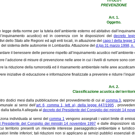
TITOLO I
PREVENZIONE
Art. 1.
Oggetto.
 legge detta norme per la tutela dell’ambiente esterno ed abitativo dall’inquinam
l’inquinamento acustico) ed in coerenza con le disposizioni del
decreto leg
ivi dello Stato alle Regioni ed agli enti locali, in attuazione del
capo I della legge 
 del sistema delle autonomie in Lombardia. Attuazione del
d.lgs 31 marzo 1998, n.
rdare il benessere delle persone rispetto all’inquinamento acustico nell’ambiente es
re l’adozione di misure di prevenzione nelle aree in cui i livelli di rumore sono compati
re la riduzione della rumorosità ed il risanamento ambientale nelle aree acusticam
re iniziative di educazione e informazione finalizzate a prevenire e ridurre l’inqu
Art. 2.
Classificazione acustica del territor
tro dodici mesi dalla pubblicazione del provvedimento di cui al
comma 3
, approv
comunale ai sensi dell’
art. 6, comma 1, lett. a), della legge 447/1995
, provvedend
 dalla tabella A allegata al
decreto del Presidente del Consiglio dei ministri 14 no
zona individuata ai sensi del
comma 1
vengono assegnati i valori limite di emission
l Presidente del Consiglio dei ministri 14 novembre 1997
e dalle disposizioni st
ui territorio presenti un rilevante interesse paesaggistico-ambientale e turistic
alori limite inferiori; tali riduzioni non si applicano ai servizi pubblici essenziali di 