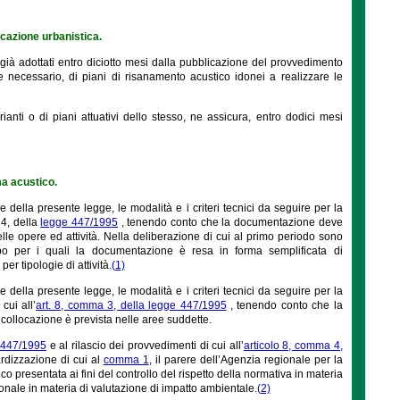
icazione urbanistica.
i già adottati entro diciotto mesi dalla pubblicazione del provvedimento
 necessario, di piani di risanamento acustico idonei a realizzare le
nti o di piani attuativi dello stesso, ne assicura, entro dodici mesi
ma acustico.
 della presente legge, le modalità e i criteri tecnici da seguire per la
 4, della
legge 447/1995
, tenendo conto che la documentazione deve
le opere ed attività. Nella deliberazione di cui al primo periodo sono
tipo per i quali la documentazione è resa in forma semplificata di
r tipologie di attività.
(1)
 della presente legge, le modalità e i criteri tecnici da seguire per la
cui all’
art. 8, comma 3, della legge 447/1995
, tenendo conto che la
collocazione è prevista nelle aree suddette.
 447/1995
e al rilascio dei provvedimenti di cui all’
articolo 8, comma 4,
ardizzazione di cui al
comma 1
, il parere dell’Agenzia regionale per la
 presentata ai fini del controllo del rispetto della normativa in materia
ionale in materia di valutazione di impatto ambientale.
(2)