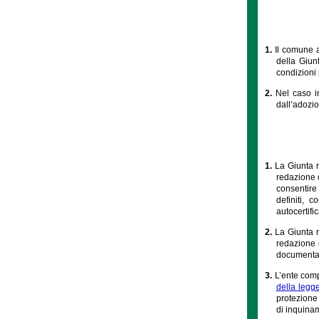
1.
Il comune a
della Giunt
condizioni 
2.
Nel caso i
dall’adozio
1.
La Giunta r
redazione d
consentire
definiti, 
autocertifi
2.
La Giunta r
redazione 
documentazi
3.
L’ente comp
della legg
protezione 
di inquinam