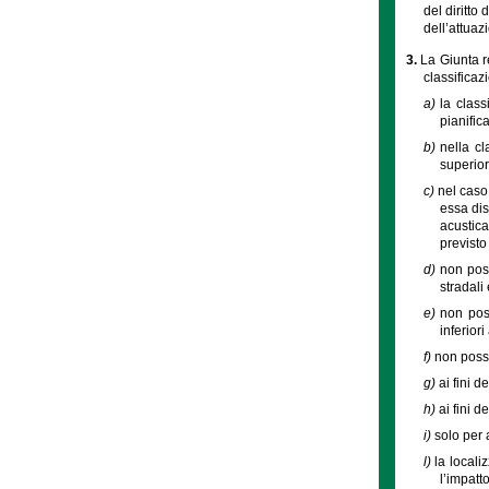
del diritto
dell’attuaz
3.
La Giunta r
classificaz
a)
la class
pianific
b)
nella cl
superior
c)
nel caso
essa dis
acustica
previsto 
d)
non pos
stradali
e)
non poss
inferior
f)
non posso
g)
ai fini d
h)
ai fini d
i)
solo per a
l)
la locali
l’impatto