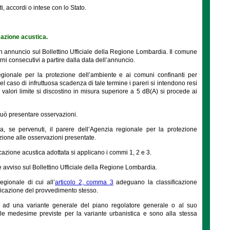
i, accordi o intese con lo Stato.
cazione acustica.
con annuncio sul Bollettino Ufficiale della Regione Lombardia. Il comune
rni consecutivi a partire dalla data dell’annuncio.
egionale per la protezione dell’ambiente e ai comuni confinanti per
nel caso di infruttuosa scadenza di tale termine i pareri si intendono resi
i valori limite si discostino in misura superiore a 5 dB(A) si procede ai
 può presentare osservazioni.
a, se pervenuti, il parere dell’Agenzia regionale per la protezione
zione alle osservazioni presentate.
cazione acustica adottata si applicano i commi 1, 2 e 3.
 avviso sul Bollettino Ufficiale della Regione Lombardia.
egionale di cui all’
articolo 2, comma 3
adeguano la classificazione
blicazione del provvedimento stesso.
te ad una variante generale del piano regolatore generale o al suo
e medesime previste per la variante urbanistica e sono alla stessa