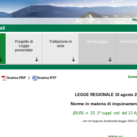
H
ali
Progetto di
Trattazione in
Monitoraggio
Rendicont
Legge
aula
presentato
Somm
Scarica PDF
|
Scarica RTF
LEGGE REGIONALE
10 agosto 
Norme in materia di inquinamen
(BURL n. 33, 1º suppl. ord. del 13 A
urn:nir:regione.lombardia:legge:2001-