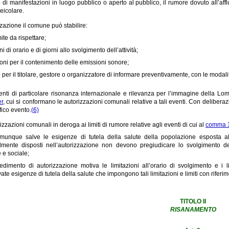
 di manifestazioni in luogo pubblico o aperto al pubblico, il rumore dovuto all’affl
veicolare.
zzazione il comune può stabilire:
mite da rispettare;
ni di orario e di giorni allo svolgimento dell’attività;
ioni per il contenimento delle emissioni sonore;
o per il titolare, gestore o organizzatore di informare preventivamente, con le modali
enti di particolare risonanza internazionale e rilevanza per l’immagine della Lom
er
, cui si conformano le autorizzazioni comunali relative a tali eventi. Con deliber
fico evento.
(6)
izzazioni comunali in deroga ai limiti di rumore relative agli eventi di cui al
comma 3
omunque salve le esigenze di tutela della salute della popolazione esposta al r
lmente disposti nell’autorizzazione non devono pregiudicare lo svolgimento de
e e sociale;
vedimento di autorizzazione motiva le limitazioni all’orario di svolgimento e i l
te esigenze di tutela della salute che impongono tali limitazioni e limiti con riferimen
TITOLO II
RISANAMENTO