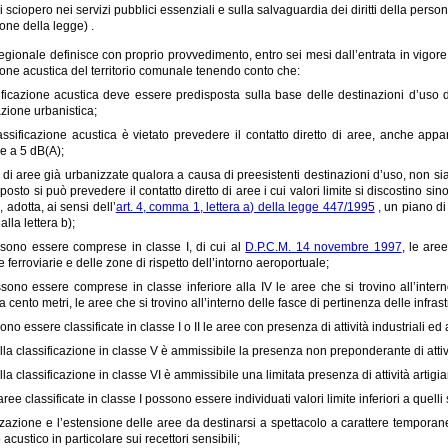
 di sciopero nei servizi pubblici essenziali e sulla salvaguardia dei diritti della per
ione della legge) .
egionale definisce con proprio provvedimento, entro sei mesi dall’entrata in vigore de
ione acustica del territorio comunale tenendo conto che:
ificazione acustica deve essere predisposta sulla base delle destinazioni d’uso del
azione urbanistica;
assificazione acustica è vietato prevedere il contatto diretto di aree, anche appar
e a 5 dB(A);
 di aree già urbanizzate qualora a causa di preesistenti destinazioni d’uso, non sia p
posto si può prevedere il contatto diretto di aree i cui valori limite si discostino si
, adotta, ai sensi dell’
art. 4, comma 1, lettera a) della legge 447/1995
, un piano di
alla lettera b);
sono essere comprese in classe I, di cui al
D.P.C.M. 14 novembre 1997
, le are
 e ferroviarie e delle zone di rispetto dell’intorno aeroportuale;
ono essere comprese in classe inferiore alla IV le aree che si trovino all’intern
i a cento metri, le aree che si trovino all’interno delle fasce di pertinenza delle infra
no essere classificate in classe I o II le aree con presenza di attività industriali ed a
ella classificazione in classe V è ammissibile la presenza non preponderante di attivi
ella classificazione in classe VI è ammissibile una limitata presenza di attività artigia
ree classificate in classe I possono essere individuati valori limite inferiori a quelli 
zzazione e l’estensione delle aree da destinarsi a spettacolo a carattere tempora
 acustico in particolare sui recettori sensibili;