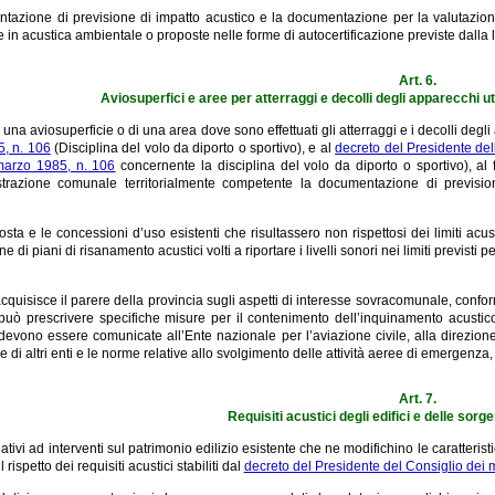
tazione di previsione di impatto acustico e la documentazione per la valutazion
in acustica ambientale o proposte nelle forme di autocertificazione previste dalla 
Art. 6.
Aviosuperfici e aree per atterraggi e decolli degli apparecchi util
i una aviosuperficie o di una area dove sono effettuati gli atterraggi e i decolli degli 
, n. 106
(Disciplina del volo da diporto o sportivo), e al
decreto del Presidente de
marzo 1985, n. 106
concernente la disciplina del volo da diporto o sportivo), al
strazione comunale territorialmente competente la documentazione di previsione
osta e le concessioni d’uso esistenti che risultassero non rispettosi dei limiti acust
e di piani di risanamento acustici volti a riportare i livelli sonori nei limiti previsti 
cquisisce il parere della provincia sugli aspetti di interesse sovracomunale, confo
uò prescrivere specifiche misure per il contenimento dell’inquinamento acustico d
evono essere comunicate all’Ente nazionale per l’aviazione civile, alla direzione
di altri enti e le norme relative allo svolgimento delle attività aeree di emergenza,
Art. 7.
Requisiti acustici degli edifici e delle sorg
elativi ad interventi sul patrimonio edilizio esistente che ne modifichino le caratter
il rispetto dei requisiti acustici stabiliti dal
decreto del Presidente del Consiglio dei 