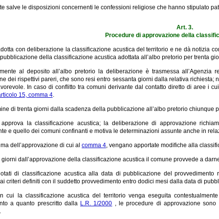
te salve le disposizioni concernenti le confessioni religiose che hanno stipulato patt
Art. 3.
Procedure di approvazione della classifi
dotta con deliberazione la classificazione acustica del territorio e ne dà notizia 
pubblicazione della classificazione acustica adottata all’albo pretorio per trenta gio
mente al deposito all’albo pretorio la deliberazione è trasmessa all’Agenzia r
ne dei rispettivi pareri, che sono resi entro sessanta giorni dalla relativa richiesta; 
vorevole. In caso di conflitto tra comuni derivante dal contatto diretto di aree i cu
articolo 15, comma 4
.
rmine di trenta giorni dalla scadenza della pubblicazione all’albo pretorio chiunque
approva la classificazione acustica; la deliberazione di approvazione richiam
te e quello dei comuni confinanti e motiva le determinazioni assunte anche in rela
ima dell’approvazione di cui al
comma 4
, vengano apportate modifiche alla classifi
a giorni dall’approvazione della classificazione acustica il comune provvede a darne
otati di classificazione acustica alla data di pubblicazione del provvedimento r
 criteri definiti con il suddetto provvedimento entro dodici mesi dalla data di pub
n cui la classificazione acustica del territorio venga eseguita contestualmen
to a quanto prescritto dalla
L.R. 1/2000
, le procedure di approvazione sono l
.