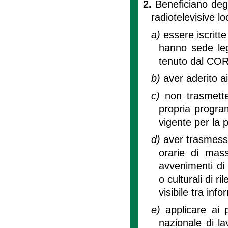
2.
Beneficiano degli
radiotelevisive lo
a)
essere iscritt
hanno sede leg
tenuto dal COR
b)
aver aderito a
c)
non trasmette
propria program
vigente per la p
d)
aver trasmess
orarie di mass
avvenimenti di c
o culturali di 
visibile tra in
e)
applicare ai p
nazionale di la