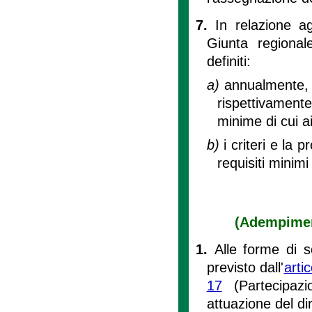
7.
In relazione a
Giunta regiona
definiti:
a)
annualmente, l
rispettivamen
minime di cui a
b)
i criteri e la 
requisiti minim
(Adempimenti
1.
Alle forme di s
previsto dall'
arti
17
(Partecipazi
attuazione del di