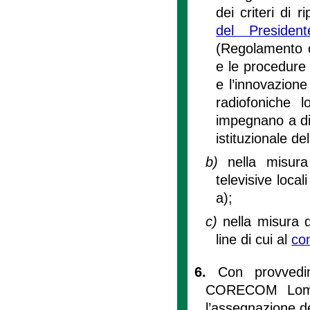
dei criteri di r
del Preside
(Regolamento co
e le procedure 
e l’innovazione
radiofoniche l
impegnano a dif
istituzionale de
b)
nella misura
televisive local
a);
c)
nella misura d
line di cui al
co
6.
Con provvedi
CORECOM Lombar
l’assegnazione dei