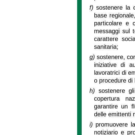
f)
sostenere la c
base regionale,
particolare e 
messaggi sul te
carattere soci
sanitaria;
g)
sostenere, con
iniziative di 
lavoratrici di em
o procedure di 
h)
sostenere gl
copertura naz
garantire un fl
delle emittenti r
i)
promuovere la 
notiziario e p