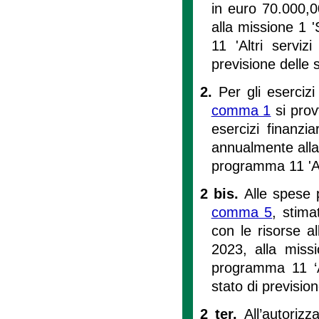
in euro 70.000,00
alla missione 1 '
11 'Altri servizi
previsione delle 
2.
Per gli eserciz
comma 1
si prov
esercizi finanziar
annualmente alla m
programma 11 'Altr
2 bis.
Alle spese p
comma 5
, stima
con le risorse a
2023, alla missio
programma 11 ‘Alt
stato di previsio
2 ter.
All’autorizz