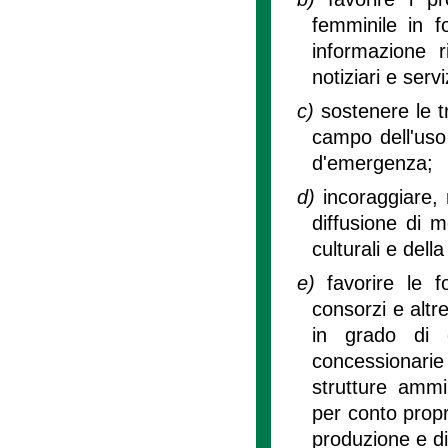
femminile in f
informazione r
notiziari e serv
c)
sostenere le t
campo dell'uso 
d'emergenza;
d)
incoraggiare, n
diffusione di m
culturali e del
e)
favorire le 
consorzi e altr
in grado di 
concessionarie 
strutture ammin
per conto propr
produzione e di