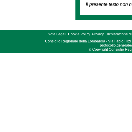
Il presente testo non h
Note Legali
Cookie Policy
Privacy
Dichiarazione di 
Consiglio Regionale della Lombardia - Via Fabio Filzi
protocollo.generale
© Copyright Consiglio Region