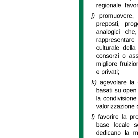
regionale, favo
j)
promuovere, 
preposti, prog
analogici che
rappresentare
culturale dell
consorzi o as
migliore fruizi
e privati;
k)
agevolare la 
basati su open 
la condivisione 
valorizzazione c
l)
favorire la pr
base locale s
dedicano la ma