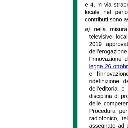
e 4, in via strao
locale nel per
contributi sono a
a)
nella misura
televisive loca
2019 approvat
dell’erogazione
l’innovazione d
legge 26 ottob
e l’innovazio
ridefinizione 
dell’editoria e
disciplina di pr
delle competenz
Procedura per 
radiofonico, te
assegnato ad o