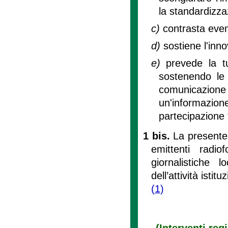
la standardizza
c)
contrasta eventu
d)
sostiene l'inn
e)
prevede la t
sostenendo le e
comunicazione
un'informazion
partecipazione tr
1 bis.
La presente 
emittenti radio
giornalistiche 
dell’attività isti
(1)
(Interventi reg