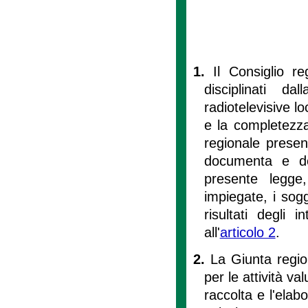
1.
Il Consiglio reg
disciplinati d
radiotelevisive lo
e la completezza
regionale presen
documenta e desc
presente legge,
impiegate, i sogge
risultati degli i
all'
articolo 2
.
2.
La Giunta region
per le attività va
raccolta e l'elab