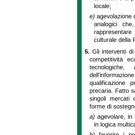
locale;
e)
agevolazione de
analogici che
rappresentare
culturale della
5.
Gli interventi d
competitività ec
tecnologiche,
dell'informazio
qualificazione 
precaria. Fatto sa
singoli mercati
forme di sostegno
a)
agevolare, in 
in logica multic
b)
favorire i p