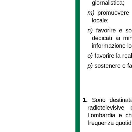
giornalistica;
m)
promuovere e
locale;
n)
favorire e s
dedicati ai min
informazione lo
o)
favorire la rea
p)
sostenere e fa
1.
Sono destinatar
radiotelevisiv
Lombardia e ch
frequenza quotid