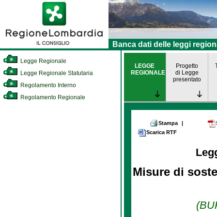
Banca dati delle leggi region
Legge Regionale
LEGGE
Progetto
REGIONALE
di Legge
Legge Regionale Statutaria
presentato
Regolamento Interno
Regolamento Regionale
Stampa
|
Scarica RTF
Leg
Misure di soste
(BUR