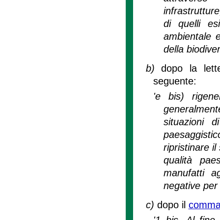
infrastruttur
di quelli es
ambientale e
della biodive
b)
dopo la lett
seguente:
'e bis) rigene
generalmente 
situazioni d
paesaggistic
ripristinare 
qualità pae
manufatti ag
negative per 
c)
dopo il
comma 1
'1 bis. Al fine