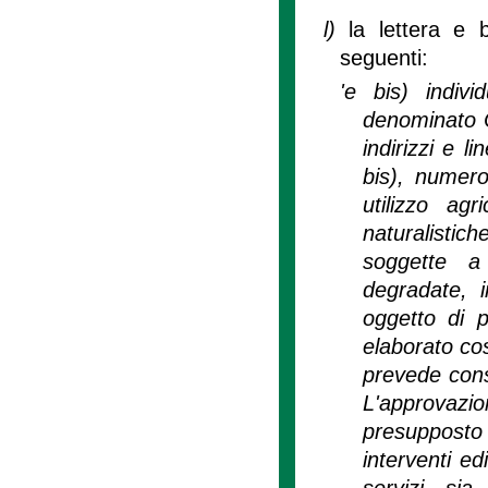
l)
la lettera e 
seguenti:
'e bis) indiv
denominato C
indirizzi e l
bis), numero
utilizzo agr
naturalistic
soggette a 
degradate, in
oggetto di p
elaborato cos
prevede con
L'approvazi
presupposto
interventi edi
servizi sia