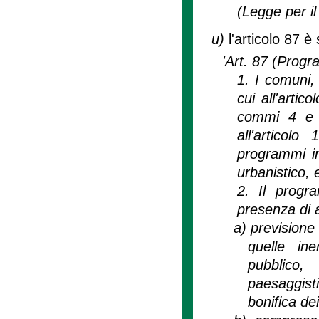
(Legge per il 
u)
l'articolo 87 è
'Art. 87 (Progr
1. I comuni, 
cui all'artic
commi 4 e 5
all'artico
programmi int
urbanistico, e
2. Il progra
presenza di 
a)
previsione 
quelle ine
pubblico, 
paesaggist
bonifica de