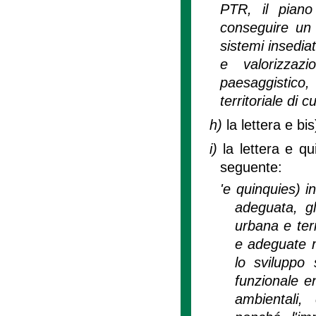
PTR, il piano
conseguire un u
sistemi insediati
e valorizzaz
paesaggistico
territoriale di c
h)
la lettera e b
i)
la lettera e qu
seguente:
'e quinquies) i
adeguata, gl
urbana e terr
e adeguate m
lo sviluppo 
funzionale en
ambientali,