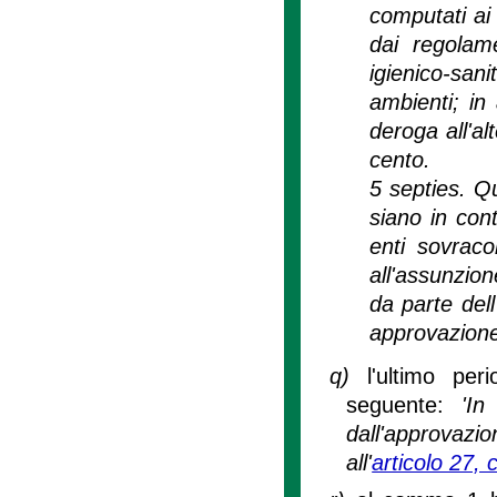
computati ai 
dai regolame
igienico-sani
ambienti; in 
deroga all'a
cento.
5 septies. Qu
siano in cont
enti sovracom
all'assunzion
da parte del
approvazione
q)
l'ultimo pe
seguente:
'In
dall'approvazio
all'
articolo 27,