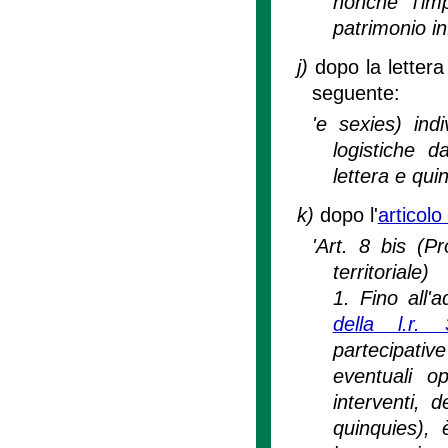
nonché l'imp
patrimonio in
j)
dopo la lettera
seguente:
'e sexies) ind
logistiche d
lettera e quin
k)
dopo l'
articolo
'Art. 8 bis (P
territoriale)
1. Fino all'
della l.r. 
partecipativ
eventuali op
interventi, 
quinquies), 