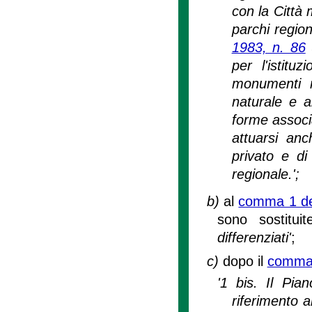
con la Città 
parchi region
1983, n. 86
(
per l'istitu
monumenti n
naturale e a
forme associa
attuarsi anc
privato e di
regionale.';
b)
al
comma 1 del
sono sostituit
differenziati'
;
c)
dopo il
comma 1
'1 bis. Il Pian
riferimento a