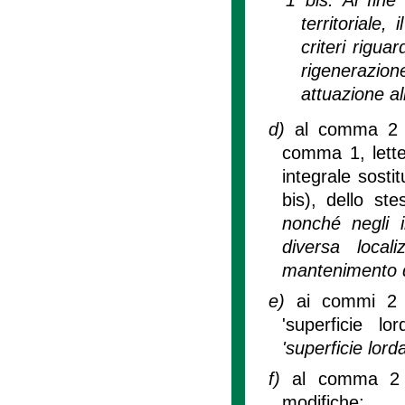
territoriale,
criteri rigua
rigenerazion
attuazione al
d)
al comma 2 bi
comma 1, lette
integrale sosti
bis), dello ste
nonché negli i
diversa loca
mantenimento de
e)
ai commi 2 b
'superficie l
'superficie lorda
f)
al comma 2 s
modifiche: