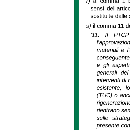
r)
al comma 1 bi
sensi dell'arti
sostituite dalle
s)
il comma 11 del
'11. Il PTCP
l'approvazio
materiali e 
conseguente d
e gli aspett
generali del
interventi di
esistente, l
(TUC) o anche
rigenerazione
rientrano sem
sulle strate
presente com