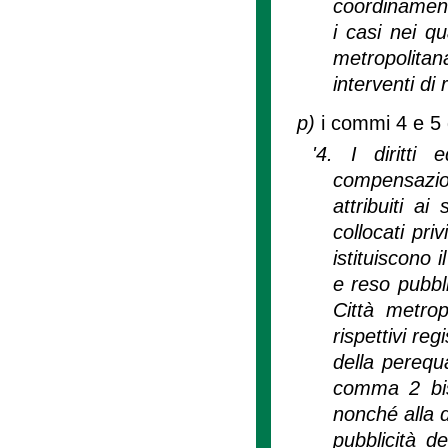
coordinament
i casi nei qu
metropolitan
interventi di
p)
i commi 4 e 5 d
'4. I diritti 
compensazion
attribuiti 
collocati pri
istituiscono i
e reso pubbl
Città metrop
rispettivi reg
della perequa
comma 2 bis
nonché alla d
pubblicità d