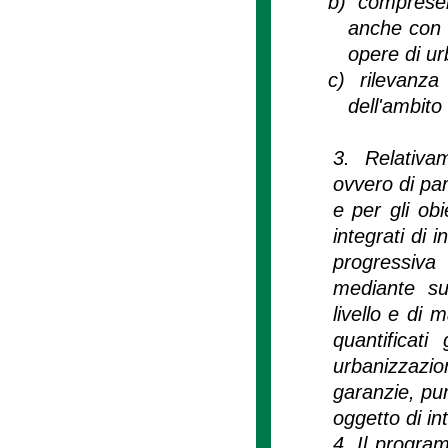
b)
compresen
anche con r
opere di ur
c)
rilevanza
dell'ambito
3. Relativa
ovvero di par
e per gli obi
integrati di 
progressiva 
mediante suc
livello e di 
quantificat
urbanizzazi
garanzie, pur
oggetto di in
4. Il progra