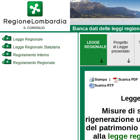
Banca dati delle leggi region
Legge Regionale
LEGGE
Progetto
REGIONALE
di Legge
Legge Regionale Statutaria
presentato
Regolamento Interno
Regolamento Regionale
Stampa
|
Scarica PDF
Scarica RTF
Legge
Misure di 
rigenerazione u
del patrimonio 
alla
legge re