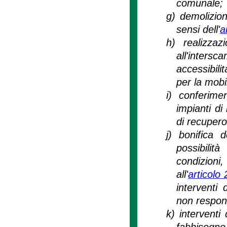
comunale;
g)
demolizion
sensi dell'
a
h)
realizzaz
all'intersc
accessibili
per la mobil
i)
conferimen
impianti di
di recupero d
j)
bonifica d
possibilit
condizioni
all'
articolo
interventi
non respon
k)
interventi 
fabbisogno 