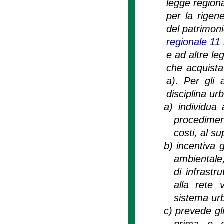
legge regiona
per la rigen
del patrimoni
regionale 11
e ad altre le
che acquista 
a). Per gli a
disciplina ur
a)
individua 
procedimen
costi, al s
b)
incentiva g
ambientale,
di infrastr
alla rete 
sistema ur
c)
prevede gli
prima e d