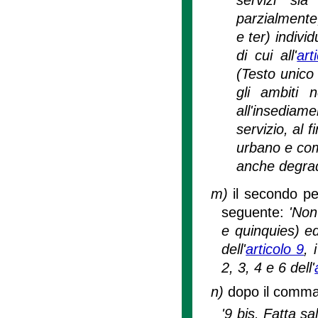
parzialmente
e ter) indivi
di cui all'
art
(Testo unico 
gli ambiti n
all'insediame
servizio, al 
urbano e comm
anche degrad
m)
il secondo pe
seguente:
'Non
e quinquies) ed
dell'
articolo 9
, 
2, 3, 4 e 6 dell'
n)
dopo il comma 
'9 bis. Fatta s