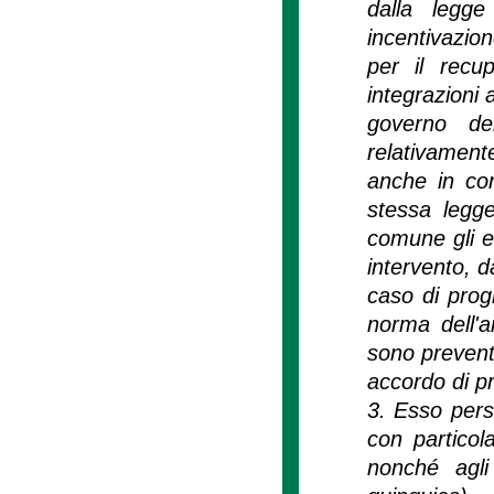
dalla legge
incentivazio
per il recup
integrazioni 
governo del
relativament
anche in cor
stessa legge
comune gli e
intervento, 
caso di progr
norma dell'a
sono preventi
accordo di 
3. Esso perse
con particola
nonché agli