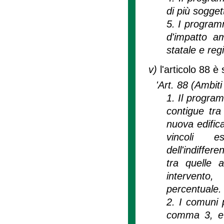
di più soggett
5. I programm
d'impatto am
statale e regi
v)
l'articolo 88 è
'Art. 88 (Ambiti 
1. Il progra
contigue tra
nuova edifica
vincoli e
dell'indiffer
tra quelle a
intervento
percentuale.
2. I comuni p
comma 3, e 