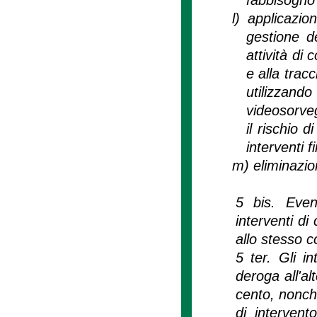
l)
applicazio
gestione de
attività di
e alla tracc
utilizza
videosorveg
il rischio d
interventi f
m)
eliminazio
5 bis. Event
interventi di
allo stesso 
5 ter. Gli i
deroga all'a
cento, nonché
di intervent