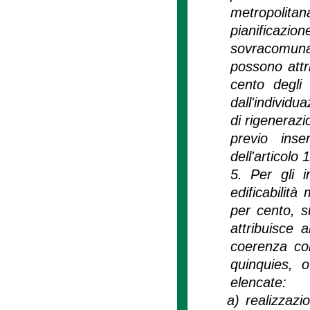
metropolita
pianificazio
sovracomunal
possono attr
cento degli 
dall'individu
di rigenerazio
previo inse
dell'articol
5. Per gli in
edificabilit
per cento, su
attribuisce 
coerenza con
quinquies, 
elencate:
a)
realizzazio