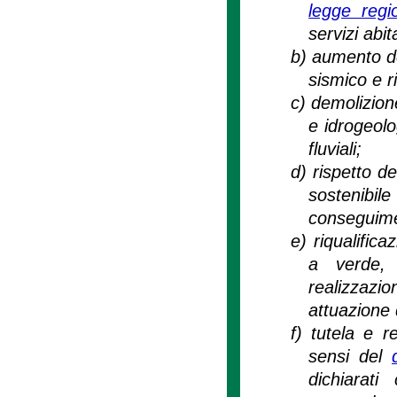
legge regi
servizi abita
b)
aumento del
sismico e r
c)
demolizione
e idrogeolo
fluviali;
d)
rispetto de
sostenibi
conseguime
e)
riqualific
a verde, 
realizzazi
attuazione 
f)
tutela e re
sensi del
dichiarat