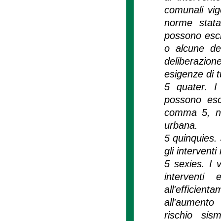
comunali vige
norme statal
possono esclu
o alcune de
deliberazion
esigenze di t
5 quater. I
possono escl
comma 5, nei
urbana.
5 quinquies.
gli interventi
5 sexies. I 
interventi e
all'efficien
all'aumento 
rischio sis