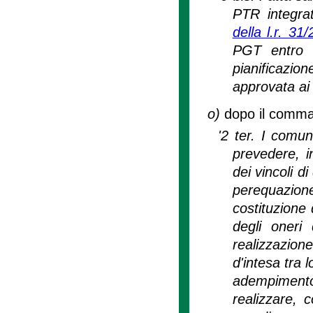
PTR integrat
della l.r. 31
PGT entro v
pianificazion
approvata ai
o)
dopo il comma 2
'2 ter. I comun
prevedere, i
dei vincoli d
perequazion
costituzione 
degli oneri 
realizzazion
d'intesa tra l
adempiment
realizzare, c