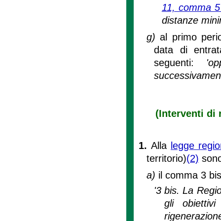
11, comma 5 s
distanze mini
g)
al primo peri
data di entrat
seguenti:
'o
successivament
(Interventi di
1.
Alla
legge regi
territorio)
(2)
sono
a)
il comma 3 bis 
'3 bis. La Regi
gli obietti
rigenerazione