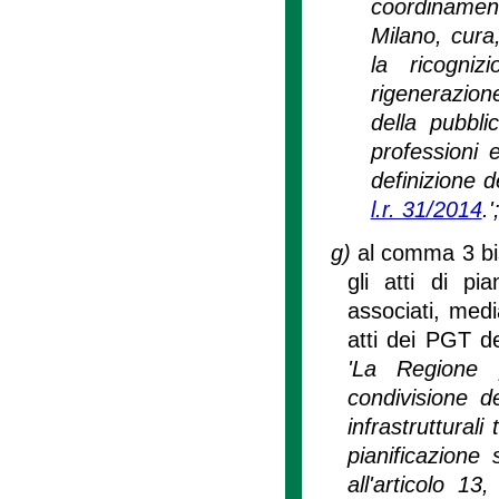
coordinamento
Milano, cura,
la ricogniz
rigenerazione
della pubbli
professioni 
definizione dei
l.r. 31/2014
.'
g)
al comma 3 bis 
gli atti di pi
associati, medi
atti dei PGT de
'La Regione p
condivisione de
infrastrutturali
pianificazione
all'articolo 1