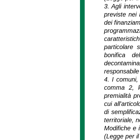
3. Agli inter
previste nei
dei finanziam
programmazio
caratterist
particolare s
bonifica de
decontamin
responsabile
4. I comuni, 
comma 2, le
premialità p
cui all'artic
di semplific
territoriale,
Modifiche e i
(Legge per il 