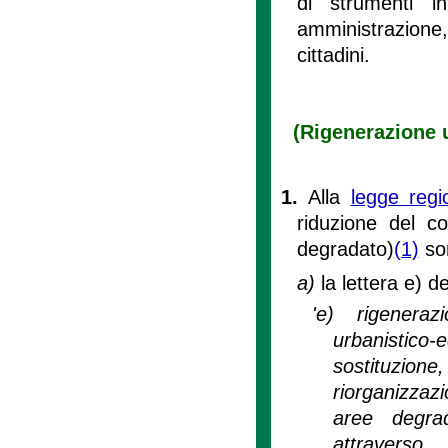
di strumenti in
amministrazione,
cittadini.
(Rigenerazione u
1.
Alla
legge reg
riduzione del c
degradato)
(1)
son
a)
la lettera e) d
'e) rigeneraz
urbanistico-e
sostituzione,
riorganizzaz
aree degra
attraverso