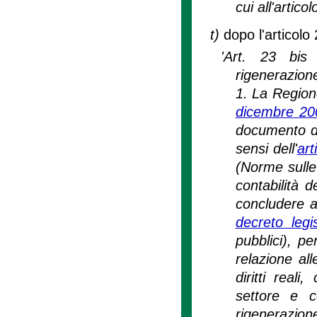
cui all'artic
t)
dopo l'articolo 
'Art. 23 bis
rigenerazion
1. La Regione
dicembre 20
documento di
sensi dell'
art
(Norme sulle
contabilità 
concludere ap
decreto legi
pubblici), pe
relazione all
diritti real
settore e c
rigenerazion