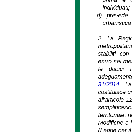
individuati;
d)
prevede 
urbanistica
2. La Regio
metropolita
stabiliti co
entro sei mes
le dodici m
adeguamento 
31/2014
. La
costituisce c
all'articolo
semplificazi
territoriale,
Modifiche e i
(Legge per il 