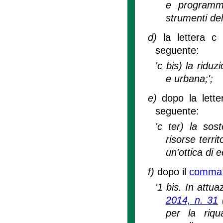
e programmi 
strumenti dell
d)
la lettera c
seguente:
'c bis) la ridu
e urbana;';
e)
dopo la lette
seguente:
'c ter) la sost
risorse terri
un'ottica di 
f)
dopo il
comma 1
'1 bis. In attua
2014, n. 31
(
per la riqu