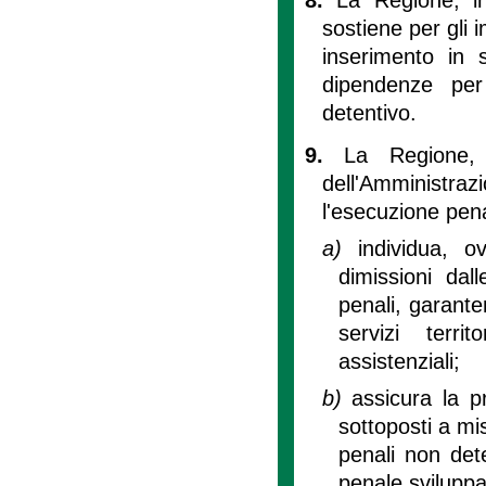
sostiene per gli i
inserimento in s
dipendenze per
detentivo.
9.
La Regione, 
dell'Amministraz
l'esecuzione pena
a)
individua, 
dimissioni dal
penali, garante
servizi terri
assistenziali;
b)
assicura la pr
sottoposti a mi
penali non det
penale sviluppa