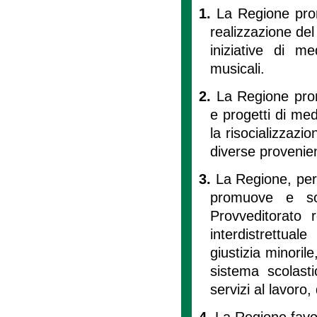
1.
La Regione promu
realizzazione del
iniziative di med
musicali.
2.
La Regione promu
e progetti di medi
la risocializzazi
diverse provenie
3.
La Regione, per 
promuove e sos
Provveditorato r
interdistrettual
giustizia minorile,
sistema scolasti
servizi al lavoro
4.
La Regione favori