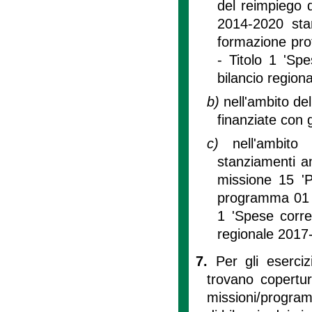
del reimpiego 
2014-2020 stan
formazione pro
- Titolo 1 'Spe
bilancio region
b)
nell'ambito del
finanziate con g
c)
nell'ambito
stanziamenti a
missione 15 'Po
programma 01 ‘S
1 'Spese corren
regionale 2017
7.
Per gli eserci
trovano copertur
missioni/program