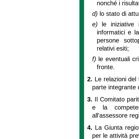
nonché i risultat
d)
lo stato di attu
e)
le iniziative
informatici e l
persone sottop
relativi esiti;
f)
le eventuali cr
fronte.
2.
Le relazioni del 
parte integrante 
3.
Il Comitato pari
e la competen
all'assessore re
4.
La Giunta region
per le attività pr