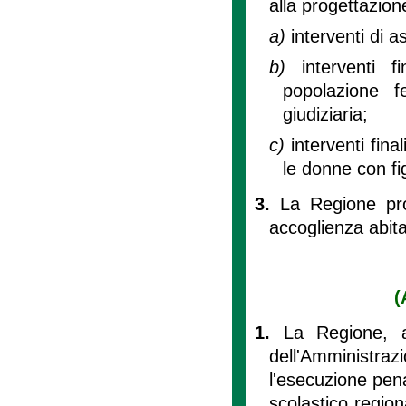
alla progettazione
a)
interventi di a
b)
interventi f
popolazione f
giudiziaria;
c)
interventi fina
le donne con fig
3.
La Regione pro
accoglienza abit
(
1.
La Regione, a
dell'Amministraz
l'esecuzione penal
scolastico regio