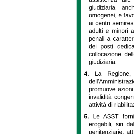
giudiziaria, anc
omogenei, e favor
ai centri semires
adulti e minori 
penali a caratte
dei posti dedica
collocazione del
giudiziaria.
4.
La Regione, 
dell'Amministrazi
promuove azioni 
invalidità conge
attività di riabili
5.
Le ASST forni
erogabili, sin d
penitenziarie, at