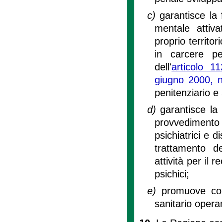
c)
garantisce la 
mentale attiva
proprio territo
in carcere pe
dell'
articolo 1
giugno 2000, 
penitenziario e 
d)
garantisce la
provvedimento d
psichiatrici e d
trattamento d
attività per il 
psichici;
e)
promuove cor
sanitario operan