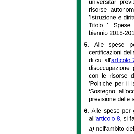
universitari previs
risorse autonom
'Istruzione e diri
Titolo 1 'Spese 
biennio 2018-201
5.
Alle spese pe
certificazioni de
di cui all'
articolo 
disoccupazione g
con le risorse 
'Politiche per i
‘Sostegno all’oc
previsione delle 
6.
Alle spese per gl
all'
articolo 8
, si f
a)
nell'ambito de