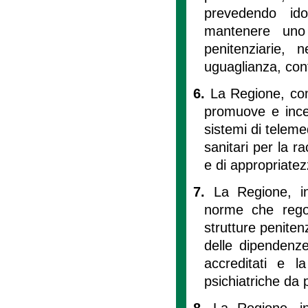
prevedendo id
mantenere uno s
penitenziarie, n
uguaglianza, cont
6.
La Regione, com
promuove e incent
sistemi di telemed
sanitari per la ra
e di appropriatez
7.
La Regione, in
norme che rego
strutture penitenz
delle dipendenze
accreditati e l
psichiatriche da 
8.
La Regione, i