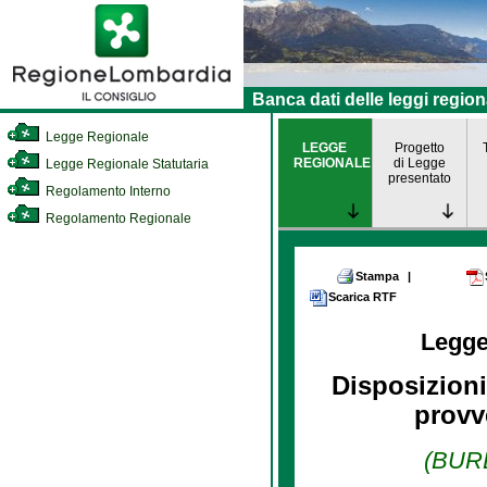
Banca dati delle leggi region
Legge Regionale
LEGGE
Progetto
REGIONALE
di Legge
Legge Regionale Statutaria
presentato
Regolamento Interno
Regolamento Regionale
Stampa
|
Scarica RTF
Legge
Disposizioni
provv
(BURL