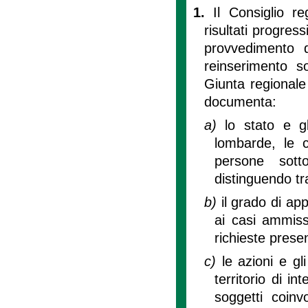
1.
Il Consiglio r
risultati progres
provvedimento de
reinserimento s
Giunta regionale
documenta:
a)
lo stato e gl
lombarde, le c
persone sotto
distinguendo tr
b)
il grado di ap
ai casi ammissi
richieste prese
c)
le azioni e gl
territorio di int
soggetti coinvo