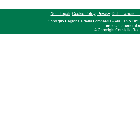
Note Legali
Cookie Policy
Privacy
Dichiarazione di 
Consiglio Regionale della Lombardia - Via Fabio Filzi
protocollo.generale
© Copyright Consiglio Region