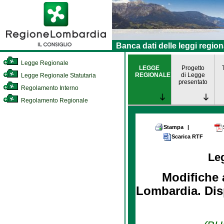
Banca dati delle leggi region
Legge Regionale
LEGGE
Progetto
REGIONALE
di Legge
Legge Regionale Statutaria
presentato
Regolamento Interno
Regolamento Regionale
Stampa
|
Scarica RTF
Le
Modifiche 
Lombardia. Disp