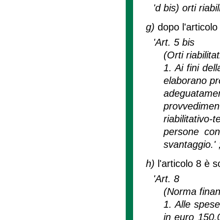
'd bis) orti riabi
g)
dopo l'articolo
'Art. 5 bis
(Orti riabilita
1. Ai fini de
elaborano pro
adeguatamen
provvediment
riabilitativo
persone con 
svantaggio.' 
h)
l'articolo 8 è 
'Art. 8
(Norma finan
1. Alle spese 
in euro 150.