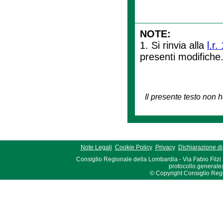
NOTE:
1. Si rinvia alla
l.r.
presenti modifiche
Il presente testo non h
Note Legali
Cookie Policy
Privacy
Dichiarazione di 
Consiglio Regionale della Lombardia - Via Fabio Filzi
protocollo.generale
© Copyright Consiglio Region