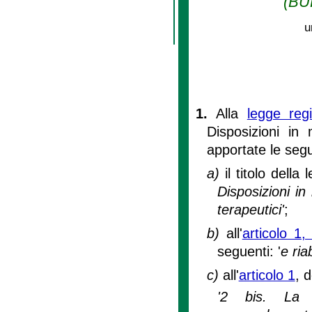
(BUR
u
1.
Alla
legge reg
Disposizioni in m
apportate le segu
a)
il titolo dell
Disposizioni in m
terapeutici'
;
b)
all'
articolo 1
seguenti: '
e ria
c)
all'
articolo 1
, 
'2 bis. La R