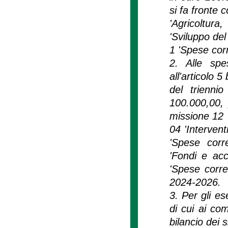
si fa fronte 
'Agricoltur
'Sviluppo del
1 'Spese corr
2. Alle spes
all'articolo 
del trienni
100.000,00, 
missione 12 '
04 'Intervent
'Spese corr
'Fondi e acc
'Spese corren
2024-2026.
3. Per gli es
di cui ai co
bilancio dei s