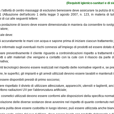
(Requisiti igienico-sanitari e di s
 l'attività di centro massaggi di esclusivo benessere deve assicurare la pulizia di loc
1 (Attuazione dell'articolo 1 della legge 3 agosto 2007, n. 123, in materia di tut
 di cui alle seguenti lettere:
 postazione di lavoro deve essere dimensionata in maniera da consentire lo svolgimen
ratore;
nale deve:
si accuratamente le mani con acqua e sapone prima di iniziare ciascun trattamento;
 informato sugli eventuali rischi connessi all’impiego di prodotti ed essere dotato d
mare preventivamente il cliente riguardo a controindicazioni rispetto a trattamenti 
tti o altri materiali che vengano a contatto con la cute con il rilascio da parte de
mativa;
nti tecnologici devono essere realizzati nel rispetto delle normative vigenti e, se pre
ure, le superfici, gli impianti e gli arredi utilizzati devono essere lavabili e mantenuti
ssere disponibili presidi di primo soccorso;
re rispettato il divieto di utilizzare attrezzature, apparecchi, utensili e taglienti
tono radiazioni UV per l'abbronzatura artificiale;
i cosmetici utilizzati devono essere conformi alle disposizioni della specifica normati
olazione delle diverse sostanze deve avvenire nel rispetto di quanto contenuto nelle 
eria pulita deve essere custodita in luogo idoneo; può essere utilizzata anche bi