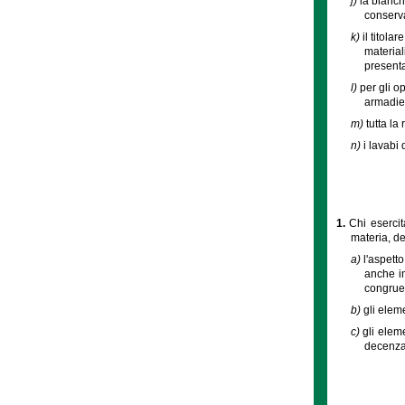
j)
la bianch
conserva
k)
il titol
material
presenta
l)
per gli o
armadiet
m)
tutta la
n)
i lavabi
1.
Chi esercit
materia, de
a)
l'aspett
anche in
congruen
b)
gli elem
c)
gli elem
decenza