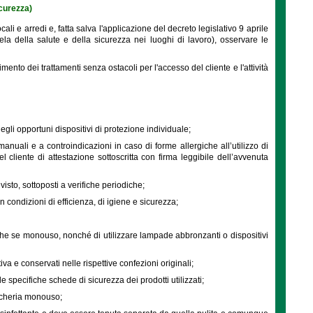
icurezza)
ali e arredi e, fatta salva l'applicazione del decreto legislativo 9 aprile
ela della salute e della sicurezza nei luoghi di lavoro), osservare le
to dei trattamenti senza ostacoli per l'accesso del cliente e l'attività
egli opportuni dispositivi di protezione individuale;
manuali e a controindicazioni in caso di forme allergiche all’utilizzo di
l cliente di attestazione sottoscritta con firma leggibile dell’avvenuta
visto, sottoposti a verifiche periodiche;
 in condizioni di efficienza, di igiene e sicurezza;
, anche se monouso, nonché di utilizzare lampade abbronzanti o dispositivi
va e conservati nelle rispettive confezioni originali;
specifiche schede di sicurezza dei prodotti utilizzati;
ancheria monouso;