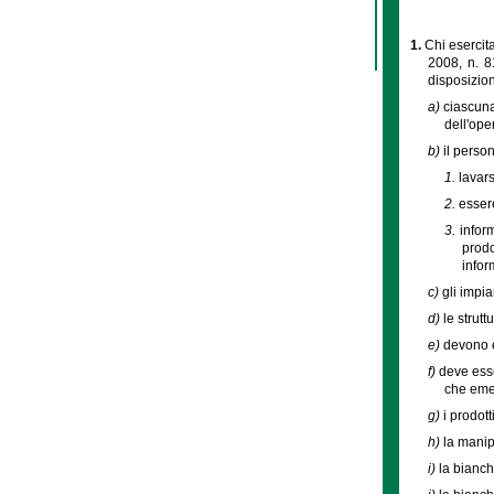
1.
Chi esercita
2008, n. 8
disposizioni
a)
ciascuna
dell'ope
b)
il perso
1.
lavar
2.
essere
3.
infor
prodo
infor
c)
gli impia
d)
le strutt
e)
devono e
f)
deve esse
che emet
g)
i prodott
h)
la manip
i)
la bianch