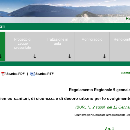
H
ali
Progetto di
Trattazione in
Monitoraggio
Rendicont
Legge
aula
presentato
Somm
Scarica PDF
|
Scarica RTF
Regolamento Regionale
9 gennai
gienico-sanitari, di sicurezza e di decoro urbano per lo svolgiment
(BURL N. 2 suppl. del 12 Gennai
urn:nir:regione.lombardia:regolamento:2
Art. 1