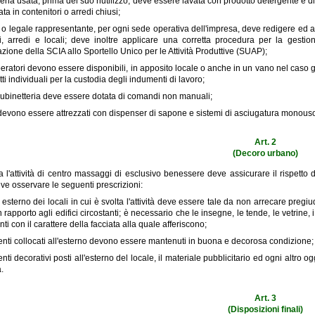
eria usata, prima del suo riutilizzo, deve essere lavata con prodotto detergente e 
ta in contenitori o arredi chiusi;
are o legale rappresentante, per ogni sede operativa dell'impresa, deve redigere ed ap
i, arredi e locali; deve inoltre applicare una corretta procedura per la gestione 
zione della SCIA allo Sportello Unico per le Attività Produttive (SUAP);
peratori devono essere disponibili, in apposito locale o anche in un vano nel caso gli 
ti individuali per la custodia degli indumenti di lavoro;
 rubinetteria deve essere dotata di comandi non manuali;
 devono essere attrezzati con dispenser di sapone e sistemi di asciugatura monous
Art. 2
(Decoro urbano)
a l'attività di centro massaggi di esclusivo benessere deve assicurare il rispetto 
ve osservare le seguenti prescrizioni:
o esterno dei locali in cui è svolta l'attività deve essere tale da non arrecare pregiud
 rapporto agli edifici circostanti; è necessario che le insegne, le tende, le vetrine, i
ti con il carattere della facciata alla quale afferiscono;
enti collocati all'esterno devono essere mantenuti in buona e decorosa condizione;
enti decorativi posti all'esterno del locale, il materiale pubblicitario ed ogni alt
.
Art. 3
(Disposizioni finali)