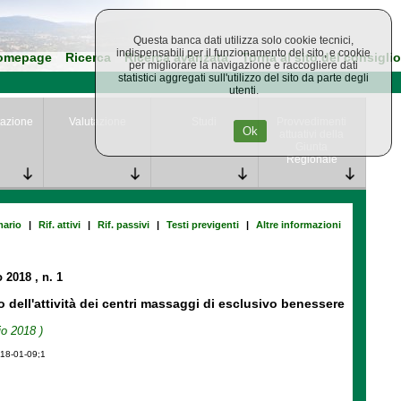
Questa banca dati utilizza solo cookie tecnici,
indispensabili per il funzionamento del sito, e cookie
omepage
Ricerca
Ricerca avanzata
Torna al sito del consiglio
per migliorare la navigazione e raccogliere dati
statistici aggregati sull'utilizzo del sito da parte degli
utenti.
azione
Valutazione
Studi
Provvedimenti
Ok
attuativi della
Giunta
Regionale
ario
|
Rif. attivi
|
Rif. passivi
|
Testi previgenti
|
Altre informazioni
o 2018
, n. 1
o dell'attività dei centri massaggi di esclusivo benessere
o 2018 )
018-01-09;1