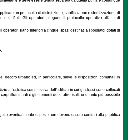
disinfettante e deve essere tenuta separata da quella pulita e comunque
plicare un protocollo di disinfezione, sanificazione e sterilizzazione di
dei rifiuti. Gli operatori allegano il protocollo operativo all'atto di
operatori siano inferiori a cinque, spazi destinati a spogliatoi dotati di
o.
del decoro urbano ed, in particolare, salve le disposizioni comunali in
izio all'estetica complessiva dell'edificio in cui gli stessi sono collocati
 corpi illuminanti e gli elementi decorativi risultino quanto più possibile
ro oggetto eventualmente esposto non devono essere contrari alla pubblica