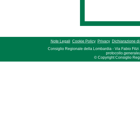
Note Legali
Cookie Policy
Privacy
Dichiarazione di 
Consiglio Regionale della Lombardia - Via Fabio Filzi
protocollo.generale
© Copyright Consiglio Region