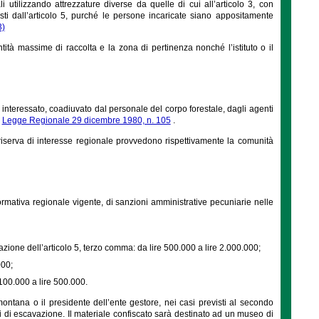
i utilizzando attrezzature diverse da quelle di cui all’articolo 3, con
isti dall’articolo 5, purché le persone incaricate siano appositamente
3)
tità massime di raccolta e la zona di pertinenza nonché l’istituto o il
interessato, coadiuvato dal personale del corpo forestale, dagli agenti
a
Legge Regionale 29 dicembre 1980, n. 105
.
serva di interesse regionale provvedono rispettivamente la comunità
rmativa regionale vigente, di sanzioni amministrative pecuniarie nelle
lazione dell’articolo 5, terzo comma: da lire 500.000 a lire 2.000.000;
000;
 100.000 a lire 500.000.
montana o il presidente dell’ente gestore, nei casi previsti al secondo
i di escavazione. Il materiale confiscato sarà destinato ad un museo di