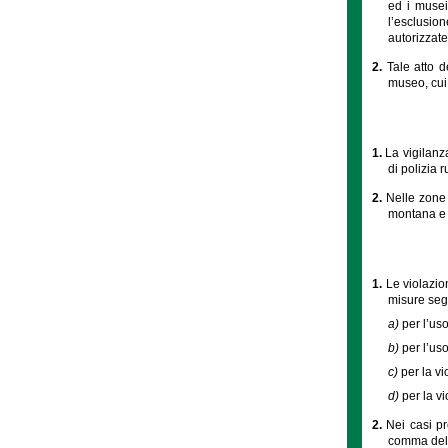
ed i musei 
l’esclusio
autorizzate
2.
Tale atto d
museo, cui 
1.
La vigilanz
di polizia 
2.
Nelle zone
montana e l
1.
Le violazio
misure seg
a)
per l’us
b)
per l’us
c)
per la vi
d)
per la v
2.
Nei casi pr
comma del p