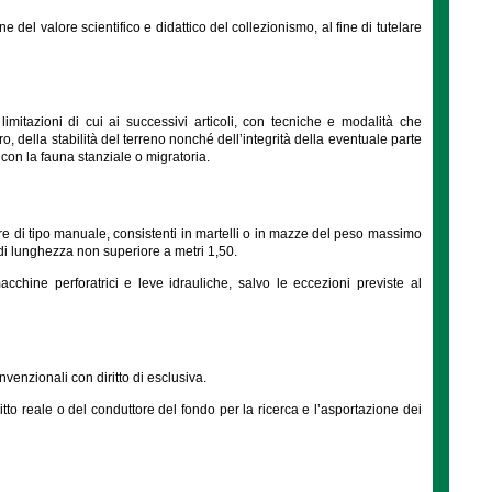
 del valore scientifico e didattico del collezionismo, al fine di tutelare
limitazioni di cui ai successivi articoli, con tecniche e modalità che
o, della stabilità del terreno nonché dell’integrità della eventuale parte
con la fauna stanziale o migratoria.
e di tipo manuale, consistenti in martelli o in mazze del peso massimo
 di lunghezza non superiore a metri 1,50.
cchine perforatrici e leve idrauliche, salvo le eccezioni previste al
venzionali con diritto di esclusiva.
itto reale o del conduttore del fondo per la ricerca e l’asportazione dei