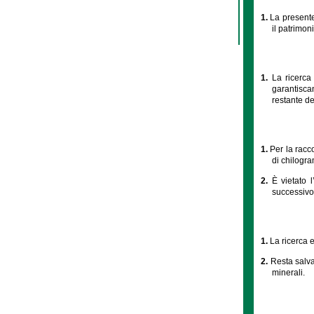
1.
La presente 
il patrimon
1.
La ricerca
garantiscan
restante de
1.
Per la racc
di chilogra
2.
È vietato 
successivo 
1.
La ricerca 
2.
Resta salva
minerali.