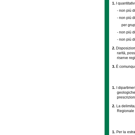
1.
I quantitat
-
non più d
-
non più d
per grup
-
non più d
-
non più d
2.
Disposizioni
rarità, po
riserve reg
3.
È comunque v
1.
I dipartime
geologiche
prescrizion
2.
La delimita
Regionale 
1.
Per la estr