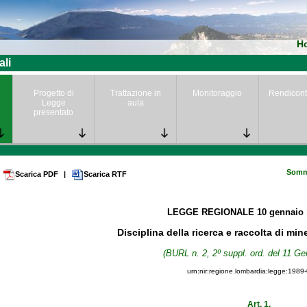
H
ali
Progetto di
Trattazione in
Monitoraggio
Rendicont
Legge
aula
presentato
Somm
Scarica PDF
|
Scarica RTF
LEGGE REGIONALE
10 gennaio
Disciplina della ricerca e raccolta di min
(BURL n. 2, 2º suppl. ord. del 11 Ge
urn:nir:regione.lombardia:legge:1989
Art. 1.