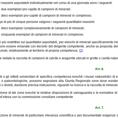
ivi massimi asportabili individualmente nel corso di una giornata sono i seguenti:
i due esemplari pro-capite di campioni di minerali;
i dieci esemplari pro-capite di campioni di minerali in complesso;
pi di più di cinque persone valgono i seguenti quantitativi massimi:
i dieci esemplari complessivamente di campioni di minerali;
i cinquanta esemplari di campioni di minerali in complesso.
 più restrittive sui quantitativi asportabili, per elenchi di minerali specificamente ind
ssono essere emanate con decreto del dirigente competente, anche su proposta dei 
ionali, relativamente al territorio di propria competenza.
(2)
ietata la raccolta di campioni di calcite e aragonite ubicati in grotte o cavità natur
Art. 6.
nti o gli istituti universitari di specifica competenza nonché i musei naturalistici d
 o paleontologiche, possono segnalare alla Giunta Regionale zone dove esistano g
i o divieti, dandone precisa indicazione, riguardo la ricerca e la raccolta di minerali
zione di tali zone nonché le relative disposizioni di salvaguardia e le normative di
d’intesa con la commissione consiliare competente.
Art. 7.
azione di minerali di particolare rilevanza scientifica o per documentate esigenze di r