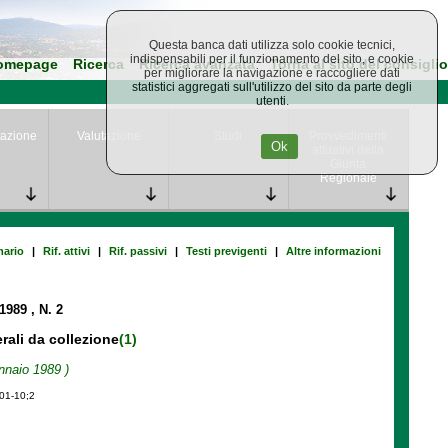
Questa banca dati utilizza solo cookie tecnici,
indispensabili per il funzionamento del sito, e cookie
omepage
Ricerca
Ricerca avanzata
Torna al sito del consiglio
per migliorare la navigazione e raccogliere dati
statistici aggregati sull'utilizzo del sito da parte degli
utenti.
azione
Valutazione
Studi
Provvedimenti
Ok
attuativi della
Giunta
Regionale
ario
|
Rif. attivi
|
Rif. passivi
|
Testi previgenti
|
Altre informazioni
 1989
, N. 2
erali da collezione
(1)
nnaio 1989 )
-01-10;2