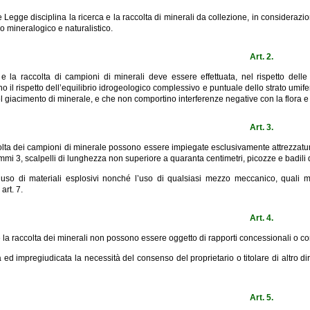
Legge disciplina la ricerca e la raccolta di minerali da collezione, in considerazione
io mineralogico e naturalistico.
Art. 2.
 e la raccolta di campioni di minerali deve essere effettuata, nel rispetto delle 
o il rispetto dell’equilibrio idrogeologico complessivo e puntuale dello strato umifer
l giacimento di minerale, e che non comportino interferenze negative con la flora e 
Art. 3.
olta dei campioni di minerale possono essere impiegate esclusivamente attrezzatur
mmi 3, scalpelli di lunghezza non superiore a quaranta centimetri, picozze e badili
l’uso di materiali esplosivi nonché l’uso di qualsiasi mezzo meccanico, quali ma
art. 7.
Art. 4.
e la raccolta dei minerali non possono essere oggetto di rapporti concessionali o con
 ed impregiudicata la necessità del consenso del proprietario o titolare di altro dir
Art. 5.