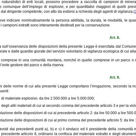
naturalistici di enti locali, possono procedere a raccolta di campioni di mineral
ne comunque dell’impiego di esplosivi, e per quantitativi maggiori di quelli prev
 dal dirigente competente, con atto da esibirsi a richiesta degli agenti di vigilanza.
(
eve indicare nominativamente la persona abilitata, la durata, le modalità, le quan
i campioni estratti sono interamente destinati per la conservazione.
Art. 8.
a sull’osservanza delle disposizioni della presente Legge è esercitata dal Comune 
rurale e dalle guardie giurate del servizio volontario di vigilanza ecologica di cui all
 comprese in una comunità montana, nonché in quelle comprese in un parco o ri
’ente gestore del parco o della riserva.
Art. 9.
ni delle norme di cui alla presente Legge comportano l’irrogazione, secondo la no
uenti:
o di materiale esplosivo: da lire 2.500.000 a lire 5.000.000;
o degli altri materiali di cui al secondo comma del precedente articolo 3 e per la vio
olazione delle disposizioni di cui al precedente articolo 2: da lire 50.000 a lire 500.
iolazione delle disposizioni di cui al primo comma del precedente articolo 5: da lire
evisti dai precedenti punti a), b) e c) il sindaco ed il presidente della comunità 
recedente articolo 8, ordinano la confisca del materiale estratto e degli strument