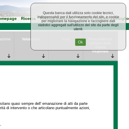
Questa banca dati utilizza solo cookie tecnici,
indispensabili per il funzionamento del sito, e cookie
omepage
Ricerca
Ricerca avanzata
Torna al sito del consiglio
per migliorare la navigazione e raccogliere dati
statistici aggregati sull'utilizzo del sito da parte degli
utenti.
azione
Valutazione
Studi
Provvedimenti
Ok
attuativi della
Giunta
Regionale
ssitano quasi sempre dell' emanazione di atti da parte
ità di intervento o che articolano puntualmente azioni,
.