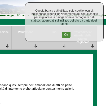
Questa banca dati utilizza solo cookie tecnici,
indispensabili per il funzionamento del sito, e cookie
omepage
Ricerca
Ricerca avanzata
Torna al sito del consiglio
per migliorare la navigazione e raccogliere dati
statistici aggregati sull'utilizzo del sito da parte degli
utenti.
azione
Valutazione
Studi
Provvedimenti
Ok
attuativi della
Giunta
Regionale
ssitano quasi sempre dell' emanazione di atti da parte
ità di intervento o che articolano puntualmente azioni,
.