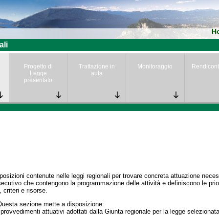
H
ali
Progetto di
Trattazione in
Monitoraggio
Rendicont
Legge
aula
presentato
posizioni contenute nelle leggi regionali per trovare concreta attuazione nece
secutivo che contengono la programmazione delle attività e definiscono le prior
 criteri e risorse.
Questa sezione mette a disposizione:
 provvedimenti attuativi adottati dalla Giunta regionale per la legge selezionata