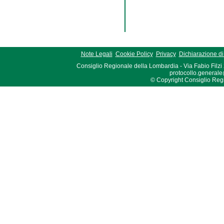
Note Legali
Cookie Policy
Privacy
Dichiarazione di 
Consiglio Regionale della Lombardia - Via Fabio Filzi
protocollo.generale
© Copyright Consiglio Region