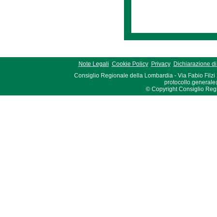
Note Legali
Cookie Policy
Privacy
Dichiarazione di 
Consiglio Regionale della Lombardia - Via Fabio Filzi
protocollo.generale
© Copyright Consiglio Region