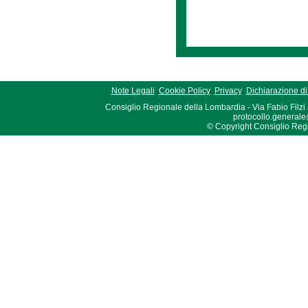
Note Legali
Cookie Policy
Privacy
Dichiarazione di 
Consiglio Regionale della Lombardia - Via Fabio Filzi
protocollo.generale
© Copyright Consiglio Region