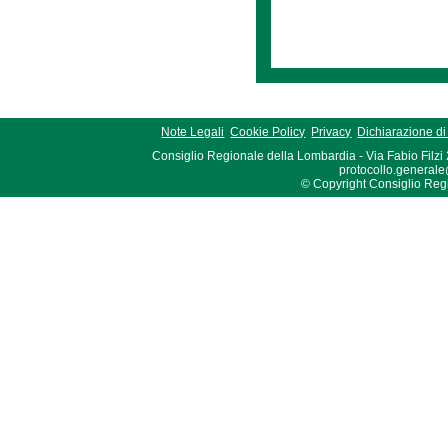
Note Legali
Cookie Policy
Privacy
Dichiarazione di 
Consiglio Regionale della Lombardia - Via Fabio Filzi
protocollo.generale
© Copyright Consiglio Region