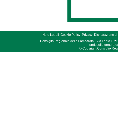
Note Legali
Cookie Policy
Privacy
Dichiarazione di 
Consiglio Regionale della Lombardia - Via Fabio Filzi
protocollo.generale
© Copyright Consiglio Region