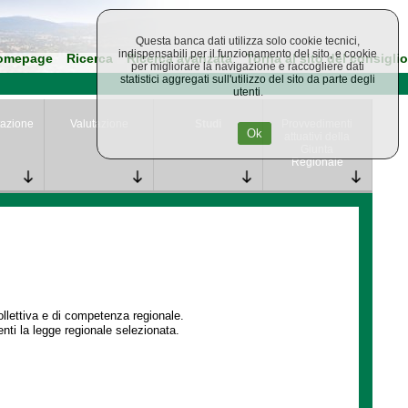
Questa banca dati utilizza solo cookie tecnici,
indispensabili per il funzionamento del sito, e cookie
omepage
Ricerca
Ricerca avanzata
Torna al sito del consiglio
per migliorare la navigazione e raccogliere dati
statistici aggregati sull'utilizzo del sito da parte degli
utenti.
azione
Valutazione
Studi
Provvedimenti
Ok
attuativi della
Giunta
Regionale
collettiva e di competenza regionale.
enti la legge regionale selezionata.