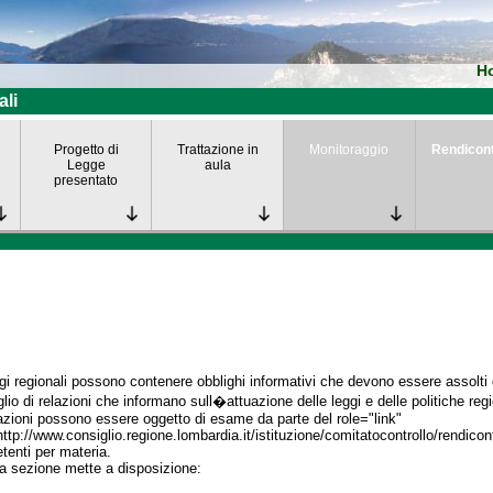
H
ali
Progetto di
Trattazione in
Monitoraggio
Rendicon
Legge
aula
presentato
gi regionali possono contenere obblighi informativi che devono essere assolti da
lio di relazioni che informano sull�attuazione delle leggi e delle politiche regi
azioni possono essere oggetto di esame da parte del role="link"
http://www.consiglio.regione.lombardia.it/istituzione/comitatocontrollo/rendico
enti per materia.
a sezione mette a disposizione: