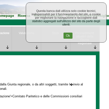
Questa banca dati utilizza solo cookie tecnici,
indispensabili per il funzionamento del sito, e cookie
omepage
Ricerca
Ricerca avanzata
Torna al sito del consiglio
per migliorare la navigazione e raccogliere dati
statistici aggregati sull'utilizzo del sito da parte degli
utenti.
tazione
Valutazione
Studi
Provvedimenti
Ok
attuativi della
Giunta
Regionale
lla Giunta regionale, o da altri soggetti, tramite l�invio al
onali.
ntazione'>Comitato Paritetico e delle Commissioni consiliari