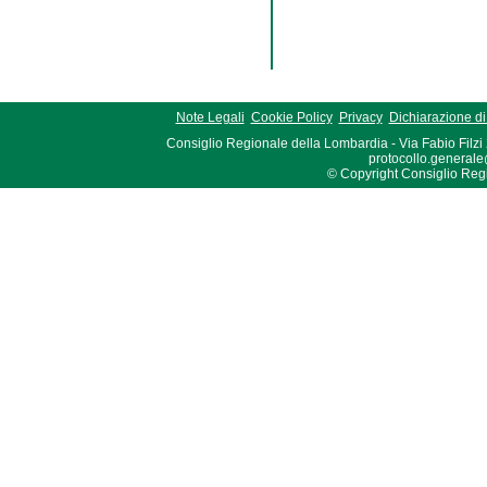
Note Legali
Cookie Policy
Privacy
Dichiarazione di 
Consiglio Regionale della Lombardia - Via Fabio Filzi
protocollo.generale
© Copyright Consiglio Region