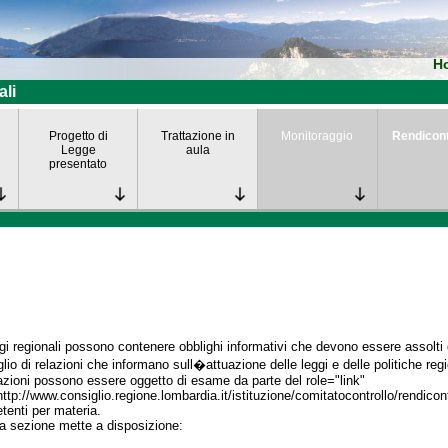
H
ali
Progetto di
Trattazione in
Monitoraggio
Rendicon
Legge
aula
presentato
gi regionali possono contenere obblighi informativi che devono essere assolti da
lio di relazioni che informano sull�attuazione delle leggi e delle politiche regi
azioni possono essere oggetto di esame da parte del role="link"
http://www.consiglio.regione.lombardia.it/istituzione/comitatocontrollo/rendico
enti per materia.
a sezione mette a disposizione: