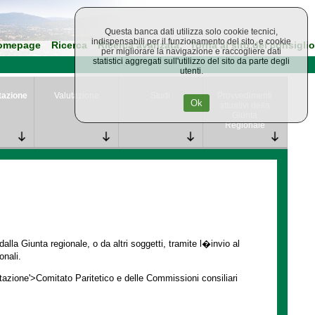
Questa banca dati utilizza solo cookie tecnici,
indispensabili per il funzionamento del sito, e cookie
omepage
Ricerca
Ricerca avanzata
Torna al sito del consiglio
per migliorare la navigazione e raccogliere dati
statistici aggregati sull'utilizzo del sito da parte degli
utenti.
tazione
Valutazione
Studi
Provvedimenti
Ok
attuativi della
Giunta
Regionale
lla Giunta regionale, o da altri soggetti, tramite l�invio al
onali.
ntazione'>Comitato Paritetico e delle Commissioni consiliari