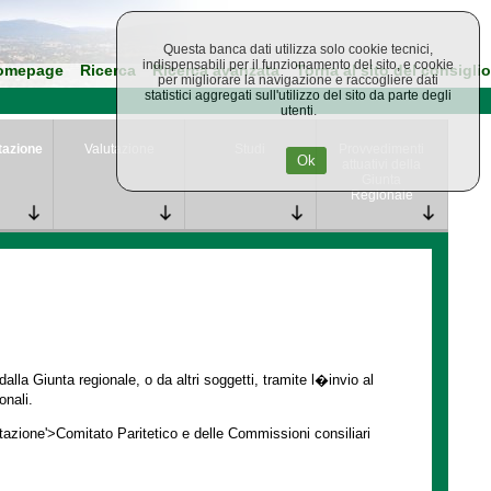
Questa banca dati utilizza solo cookie tecnici,
indispensabili per il funzionamento del sito, e cookie
omepage
Ricerca
Ricerca avanzata
Torna al sito del consiglio
per migliorare la navigazione e raccogliere dati
statistici aggregati sull'utilizzo del sito da parte degli
utenti.
tazione
Valutazione
Studi
Provvedimenti
Ok
attuativi della
Giunta
Regionale
lla Giunta regionale, o da altri soggetti, tramite l�invio al
onali.
ntazione'>Comitato Paritetico e delle Commissioni consiliari