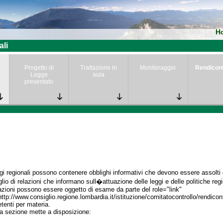
H
ali
Progetto di
Trattazione in
Monitoraggio
Rendicon
Legge
aula
presentato
gi regionali possono contenere obblighi informativi che devono essere assolti da
lio di relazioni che informano sull�attuazione delle leggi e delle politiche regi
azioni possono essere oggetto di esame da parte del role="link"
http://www.consiglio.regione.lombardia.it/istituzione/comitatocontrollo/rendico
enti per materia.
a sezione mette a disposizione: