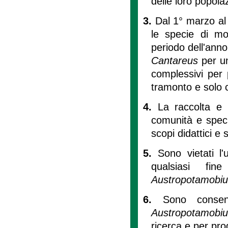
delle loro popolaz
3.
Dal 1° marzo al 
le specie di mo
periodo dell'anno
Cantareus
per un
complessivi per p
tramonto e solo c
4.
La raccolta e l
comunità e speci
scopi didattici e s
5.
Sono vietati l'
qualsiasi fi
Austropotamobiu
6.
Sono consen
Austropotamobius
ricerca e per pro