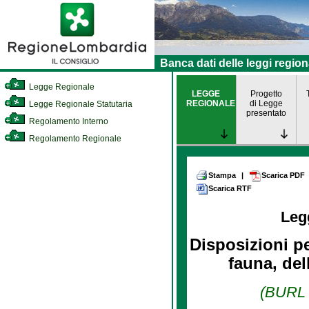
Banca dati delle leggi region
Legge Regionale
LEGGE
Progetto
REGIONALE
di Legge
Legge Regionale Statutaria
presentato
Regolamento Interno
Regolamento Regionale
Stampa
|
Scarica PDF
Scarica RTF
Leg
Disposizioni pe
fauna, del
(BURL n