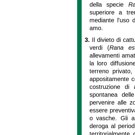
della specie
Ra
superiore a tre
mediante l'uso 
amo.
3.
Il divieto di ca
verdi (
Rana esc
allevamenti amato
la loro diffusio
terreno privato,
appositamente co
costruzione di 
spontanea delle
pervenire alle 
essere preventi
o vasche. Gli al
deroga al period
territorialmente