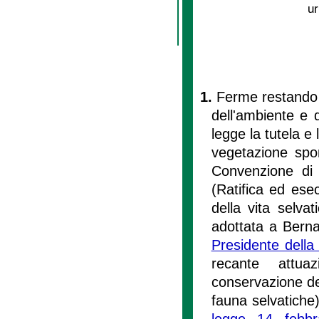
ur
1.
Ferme restando l
dell'ambiente e 
legge la tutela e 
vegetazione spon
Convenzione di 
(Ratifica ed ese
della vita selva
adottata a Berna
Presidente dell
recante attu
conservazione deg
fauna selvatiche
legge 14 febb