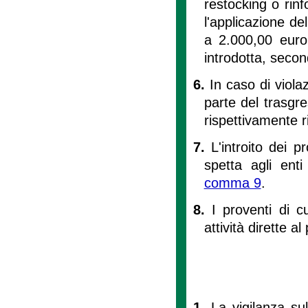
restocking o rinfor
l'applicazione d
a 2.000,00 euro,
introdotta, second
6.
In caso di viola
parte del trasgre
rispettivamente r
7.
L'introito dei p
spetta agli enti
comma 9
.
8.
I proventi di c
attività dirette a
1.
La vigilanza sul