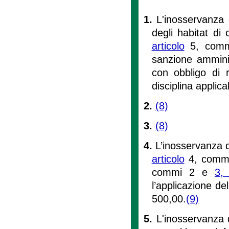
1.
L'inosservanza 
degli habitat di c
articolo
5, commi
sanzione ammini
con obbligo di ri
disciplina applica
2.
(8)
3.
(8)
4.
L’inosservanza de
articolo
4, commi
commi 2 e
3, 
l’applicazione d
500,00.
(9)
5.
L'inosservanza d