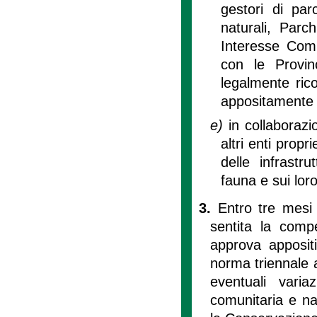
gestori di par
naturali, Parc
Interesse Comu
con le Provinc
legalmente rico
appositamente c
e)
in collaborazi
altri enti propr
delle infrastru
fauna e sui loro
3.
Entro tre mesi 
sentita la comp
approva appositi
norma triennale a
eventuali varia
comunitaria e na