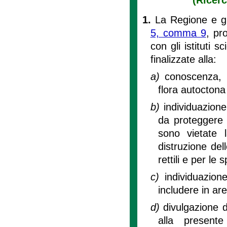
1.
La Regione e gli
5, comma 9
, pr
con gli istituti s
finalizzate alla:
a)
conoscenza, 
flora autoctona
b)
individuazione
da proteggere i
sono vietate l
distruzione dell
rettili e per le
c)
individuazion
includere in aree
d)
divulgazione d
alla present