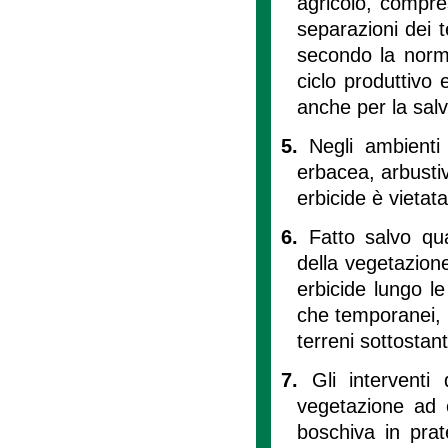
agricolo, compre
separazioni dei te
secondo la norma
ciclo produttivo 
anche per la salv
5.
Negli ambienti
erbacea, arbusti
erbicide è vietat
6.
Fatto salvo qu
della vegetazion
erbicide lungo le 
che temporanei, l
terreni sottostanti
7.
Gli interventi
vegetazione ad e
boschiva in prat