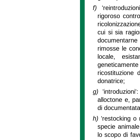
f)
'reintroduzio
rigoroso contro
ricolonizzazion
cui si sia ragi
documentarne l
rimosse le cond
locale, esist
geneticamente 
ricostituzione
donatrice;
g)
'introduzion
alloctone e, pa
di documentata 
h)
'restocking o 
specie animale 
lo scopo di fav