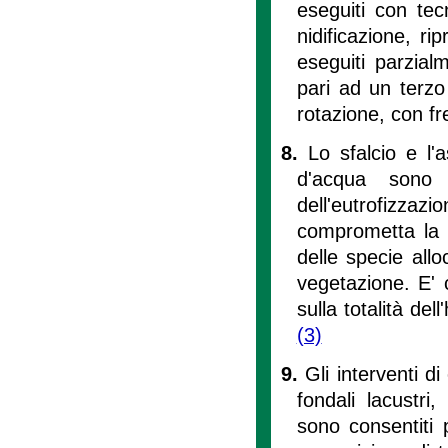
eseguiti con tec
nidificazione, r
eseguiti parzial
pari ad un terzo 
rotazione, con f
8.
Lo sfalcio e l'
d'acqua sono 
dell'eutrofizzaz
comprometta la bi
delle specie all
vegetazione. E' 
sulla totalità de
(3)
9.
Gli interventi d
fondali lacustr
sono consentiti p