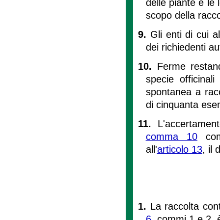
delle piante e le
scopo della racco
9.
Gli enti di cui a
dei richiedenti au
10.
Ferme restand
specie officinal
spontanea a rac
di cinquanta esem
11.
L'accertament
comma 10
comp
all'
articolo 13
, il
1.
La raccolta cont
6
, commi 1 e 2, 