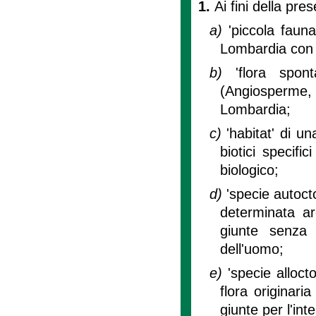
1.
Ai fini della pre
a)
'piccola fauna
Lombardia con l
b)
'flora spon
(Angiosperme, 
Lombardia;
c)
'habitat' di un
biotici specifi
biologico;
d)
'specie autoct
determinata ar
giunte senza l
dell'uomo;
e)
'specie alloct
flora originar
giunte per l'int