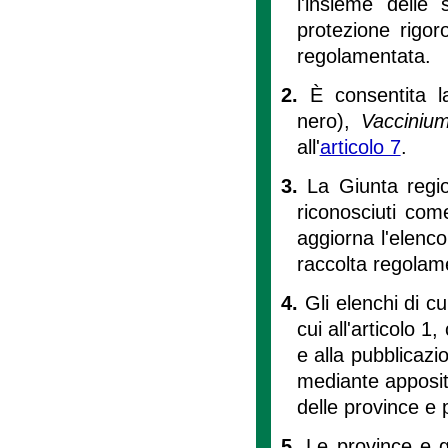
l'insieme delle
protezione rigor
regolamentata.
2.
È consentita l
nero),
Vaccinium
all'
articolo 7
.
3.
La Giunta region
riconosciuti com
aggiorna l'elenco
raccolta regolamen
4.
Gli elenchi di cu
cui all'articolo 1
e alla pubblicazio
mediante appositi
delle province e p
5.
Le province e gli