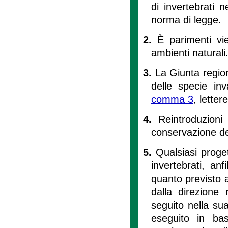
di invertebrati n
norma di legge.
2.
È parimenti vie
ambienti naturali
3.
La Giunta region
delle specie inv
comma 3
, letter
4.
Reintroduzioni
conservazione del
5.
Qualsiasi proget
invertebrati, anf
quanto previsto al
dalla direzione r
seguito nella su
eseguito in bas