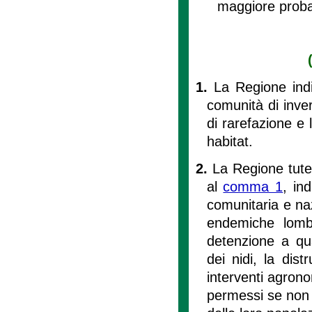
maggiore proba
1.
La Regione indi
comunità di inve
di rarefazione e l
habitat.
2.
La Regione tutel
al
comma 1
, in
comunitaria e naz
endemiche lomba
detenzione a qua
dei nidi, la distr
interventi agrono
permessi se non 