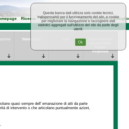
Questa banca dati utilizza solo cookie tecnici,
indispensabili per il funzionamento del sito, e cookie
omepage
Ricerca
Ricerca avanzata
Torna al sito del consiglio
per migliorare la navigazione e raccogliere dati
statistici aggregati sull'utilizzo del sito da parte degli
utenti.
azione
Valutazione
Studi
Provvedimenti
Ok
attuativi della
Giunta
Regionale
ssitano quasi sempre dell' emanazione di atti da parte
ità di intervento o che articolano puntualmente azioni,
.