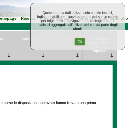
Questa banca dati utilizza solo cookie tecnici,
indispensabili per il funzionamento del sito, e cookie
omepage
Ricerca
Ricerca avanzata
Torna al sito del consiglio
per migliorare la navigazione e raccogliere dati
statistici aggregati sull'utilizzo del sito da parte degli
utenti.
azione
Valutazione
Studi
Provvedimenti
Ok
attuativi della
Giunta
Regionale
e e come le disposizioni approvate hanno trovato una prima