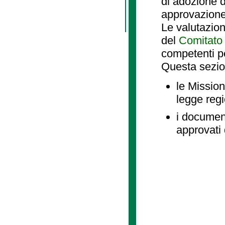
di adozione d
approvazione
Le valutazio
del
Comitato 
competenti p
Questa sezio
le Mission
legge reg
i document
approvati 