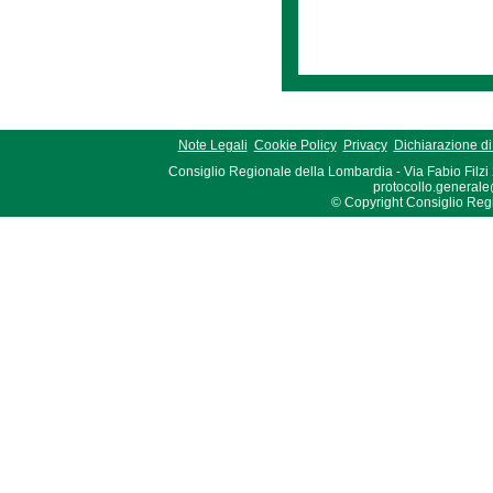
Note Legali
Cookie Policy
Privacy
Dichiarazione di 
Consiglio Regionale della Lombardia - Via Fabio Filzi
protocollo.generale
© Copyright Consiglio Region