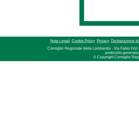
Note Legali
Cookie Policy
Privacy
Dichiarazione di 
Consiglio Regionale della Lombardia - Via Fabio Filzi
protocollo.generale
© Copyright Consiglio Region