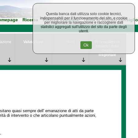
Questa banca dati utilizza solo cookie tecnici,
indispensabili per il funzionamento del sito, e cookie
omepage
Ricerca
Ricerca avanzata
Torna al sito del consiglio
per migliorare la navigazione e raccogliere dati
statistici aggregati sull'utilizzo del sito da parte degli
utenti.
azione
Valutazione
Studi
Provvedimenti
Ok
attuativi della
Giunta
Regionale
ssitano quasi sempre dell' emanazione di atti da parte
ità di intervento o che articolano puntualmente azioni,
.