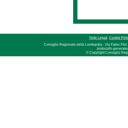
Note Legali
Cookie Poli
Consiglio Regionale della Lombardia - Via Fabio Filzi
protocollo.generale
© Copyright Consiglio Region